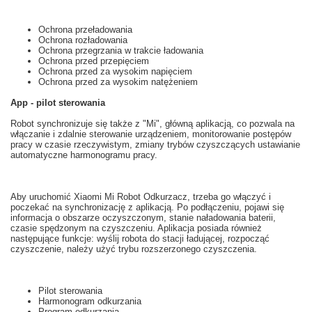
Ochrona przeładowania
Ochrona rozładowania
Ochrona przegrzania w trakcie ładowania
Ochrona przed przepięciem
Ochrona przed za wysokim napięciem
Ochrona przed za wysokim natężeniem
App - pilot sterowania
Robot
synchronizuje się
także z
"
Mi",
główną
aplikacją
, co pozwala na
włączanie i
zdalnie
sterowanie urządzeniem
, monitorowanie postępów
pracy
w czasie rzeczywistym
,
zmiany trybów
czyszczących
ustawianie
automatyczne
harmonogramu pracy.
Aby uruchomić
Xiaomi
Mi
Robot
Odkurzacz,
trzeba
go włączyć i
poczekać na
synchronizację z
aplikacją.
Po podłączeniu
,
pojawi się
informacja o
obszarze
oczyszczonym
,
stanie naładowania baterii
,
czasie
spędzonym na
czyszczeniu.
Aplikacja posiada
również
następujące funkcje
: wyślij
robota do
stacji ładującej
,
rozpocząć
czyszczenie
, należy użyć
trybu
rozszerzonego
czyszczenia
.
Pilot sterowania
Harmonogram odkurzania
Program odkurzania