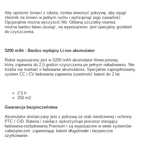
Aby opróżnić śmieci z
robota
, trzeba
otworzyć pokrywę
,
aby wyjąć
zbiornik na
śmieci w
jednym ruchu
i
wytrząsnąć
jego zawartość.
Opcjonalnie można
wyczyścić filtr
.
Główną
szczotkę
również
można bardzo
łatwo usunąć
, na wyposażeniu
jest specjalny
grzebień
do czyszczenia
.
5200 mAh - Bardzo wydajny Li-ion akumulator
Robot
wyposażony jest w
5200
mAh
akumulator litowo-jonowy,
który zapewnia
do 2,5
godzin
czyszczenia po
pełnym naładowaniu
.
Nie
trzeba
się martwić o
ładowanie akumulatora
.
Specjalnie
zaprojektowany
system
CC
i
CV
ładowania
zapewnia
żywotność baterii
do 2 lat
.
2.5 h
250 m2.
Gwarancja
bezpieczeństwa
Akumulator
dostarczany jest z
pokrywą
ze stali nierdzewnej i
ochrony
PTC
/
CID
.
Bateria
i
zasilacz
wykorzystuje
procesor
sterujący
ładowania
-
rozładowania
Premium i
są
wyposażone w wiele
systemów
zabezpieczeń
, zapewniając
baterii
długotrwałe i
bezpieczne
użytkowanie
.