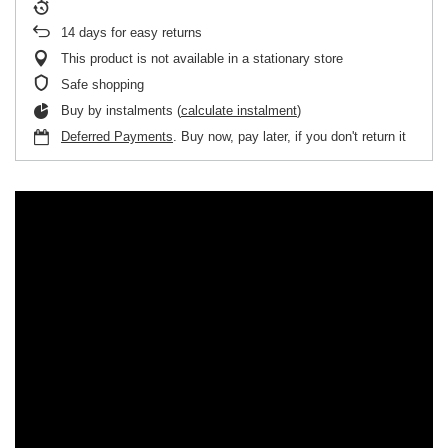
14
days for easy returns
This product is not available in a stationary store
Safe shopping
Buy by instalments (
calculate instalment
)
Deferred Payments
. Buy now, pay later, if you don't return it