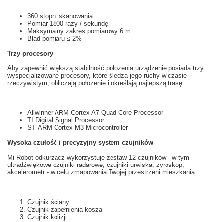
360 stopni
skanowania
Pomiar
1800
razy
/ sekundę
Maksymalny
zakres pomiarowy
6
m
Błąd pomiaru
≤
2%
Trzy
procesory
Aby zapewnić większą
stabilność
położenia
u
rządzenie posiada
trzy
wyspecjalizowane
prоcesory,
które
śledzą
jego ruchy
w czasie
rzeczywistym
, obliczają
położenie i
określają najlepszą
trasę.
Allwinner ARM Cortex A7 Quad-Core Processor
TI Digital Signal Processor
ST ARM Cortex M3 Microcontroller
Wysoka czułość i
precyzyjny system
czujników
Mi
Robot odkurzacz
wykorzystuje
zestaw 12
czujników
- w tym
ultradźwiękowe
czujniki
radarowe
, czujniki
urwiska,
żyroskop,
akcelerometr
- w celu zmapowania Twojej przestrzeni mieszkania.
Czujnik ściany
Czujnik zapełnienia kosza
Czujnik kolizji