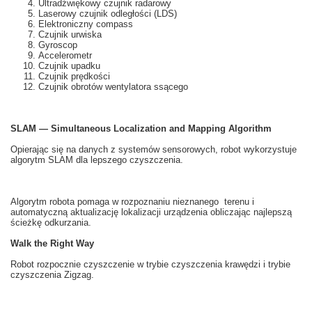
Ultradźwiękowy czujnik radarowy
Laserowy czujnik odległości (LDS)
Elektroniczny compass
Czujnik urwiska
Gyroscop
Accelerometr
Czujnik upadku
Czujnik prędkości
Czujnik obrotów wentylatora ssącego
SLAM — Simultaneous Localization and Mapping Algorithm
Opierając się na
danych z
systemów
sensorowych
, robot
wykorzystuje
algorytm
SLAM
dla lepszego
czyszczenia.
Algorytm robota
pomaga
w rozpoznaniu
nieznanego
terenu i
automatyczną
aktualizację
lokalizacji
urządzenia obliczając
najlepszą
ścieżkę
odkurzania
.
Walk the Right Way
Robot
rozpocznie
czyszczenie
w
trybie
czyszczenia
krawędzi i
trybie
czyszczenia
Zigzag
.