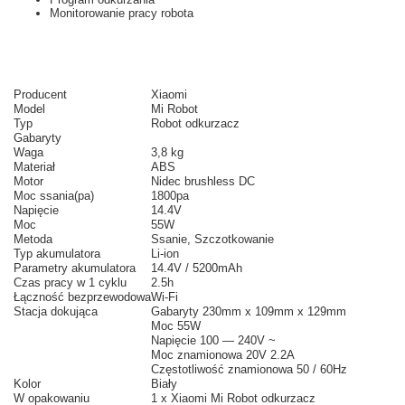
Monitorowanie pracy robota
Producent
Xiaomi
Model
Mi Robot
Typ
Robot odkurzacz
Gabaryty
Waga
3,8 kg
Materiał
ABS
Motor
Nidec brushless DC
Moc ssania(pa)
1800pa
Napięcie
14.4V
Moc
55W
Metoda
Ssanie, Szczotkowanie
Typ akumulatora
Li-ion
Parametry akumulatora
14.4V / 5200mAh
Czas pracy w 1 cyklu
2.5h
Łączność bezprzewodowa
Wi-Fi
Stacja dokująca
Gabaryty 230mm x 109mm x 129mm
Moc 55W
Napięcie 100 — 240V ~
Moc znamionowa 20V 2.2A
Częstotliwość znamionowa
50 / 60Hz
Kolor
Biały
W opakowaniu
1 x Xiaomi Mi Robot odkurzacz