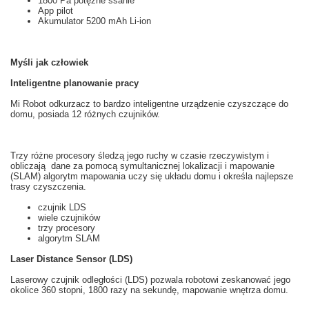
1800 Pa potężne ssanie
App pilot
Akumulator 5200 mAh Li-ion
Myśli jak człowiek
Inteligentne planowanie pracy
Mi
Robot odkurzacz
to
bardzo inteligentne
urządzenie czyszczące
do
domu, posiada 12
różnych
czujników.
Trzy różne
procesory
śledzą
jego ruchy
w czasie rzeczywistym
i
obliczają
dane za pomocą
symultanicznej lokalizacji i mapowanie
(
SLAM
)
algorytm
mapowania
uczy
się
układu
domu i
określa najlepsze
trasy
czyszczenia.
czujnik
LDS
wiele
czujników
trzy
procesory
algorytm
SLAM
Laser Distance Sensor (LDS)
Laserowy czujnik odległości
(
LDS
)
pozwala
robotowi
zeskanować
jego
okolice
360 stopni
, 1800
razy na sekundę
,
mapowanie
wnętrza
domu.