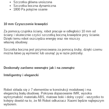
Szczotka główna
unoszona
Szczotka boczna
dynamiczna
1800
Pa
potężne
ssanie
10
mm
Czyszczenie
krawędzi
Za pomocą czujnika ściany
, robot
pracuje w
odległości
10 mm od
ściany
i skutecznie
czyści
szczotką boczną
krawędzie
przy ścianie.
Dzięki temu robot oszczędza energię oraz nie niszczy
własnej obudowy.
Szczotka boczna
jest przymocowana
za pomocą śruby
,
dzięki czemu
można łatwo
ją
wymienić
lub usunąć
ją
w razie potrzeby.
Doskonały
zarówno wewnątrz
jak i na zewnątrz
Inteligentny i
elegancki
Robot
składa się
z 7
elementów
w
konstrukcji modułowej
i ma
elegancką
białą
obudowę
.
Pokrywa
dopasowanie
IMR
, wysoka
wytrzymałość materiału
ABS,
matowe
boki
i dolny część
- wszystko to
kolejny dowód na to
, że
Mi
Robot odkurzacz
Xiaomi
będzie najlepszym
wyborem.