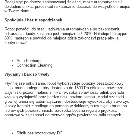
Podążając po
dobrze zaplanowanej
ścieżce
, może automatycznie
i
dokładnie
unikać przeszkód
i skutecznie
docierać do wszystkich miejsc
w Twoim domu
.
Spokojnie i bez niespodzianek
Robot
powróci do stacji
ładowania
automatycznie
po zakończeniu
odkurzania
.
k
iedy zasilanie
jest mniejsze niż
20
%. Naładuje brakujące
80
%, następnie powróci do miejsca gdzie zakończył pracę aby ją
kontynuować.
Auto Recharge
Connection Cleaning
Wydajny i bardzo trwały
Płynniejsze
odkurzanie
, robot
wykorzystuje
potężny
bezszczotkowy
silnik prądu stałego
, który dostarcza
do 1800
Pa
ciśnienia powietrza
.
Daje
niski
poziom hałasu
silnika
i wysoką sprawność
. Silnik posiada
wysoką wydajność oraz bardzo niski poziom hałasu. Moduł szczotki
głównej u
nosi się
automatycznie i dostosowuje
wysokość aby
stworzyć
lepszy kontakt z
podłogą
co pomaga w
dokładnym
usunięciu
brudu
na
nierównych powierzchniach.
Szczotka
boczna
reguluje prędkość
obrotową
w zależności od
różnych
typów powierzchni odkurzanych
.
Silnik bez szczotkowy
DC