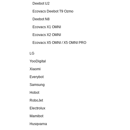
Deebot U2
Ecovacs Deebot T9 Ozmo
Deebot N8
Ecovacs X1 OMNI
Ecovacs X2 OMNI
Ecovacs X5 OMNI / X5 OMNI PRO
LG
YooDigital
Xiaomi
Everybot
Samsung
Hobot
RoboJet
Electrolux
Mamibot
Husqvarna