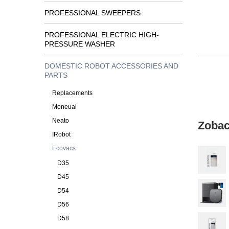
PROFESSIONAL SWEEPERS
PROFESSIONAL ELECTRIC HIGH-
PRESSURE WASHER
DOMESTIC ROBOT ACCESSORIES AND
PARTS
Replacements
Moneual
Neato
Zobac
IRobot
Ecovacs
D35
D45
D54
D56
D58