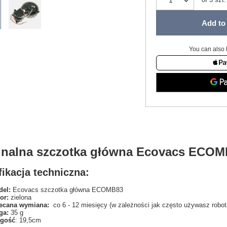
Add to 
You can also 
inalna szczotka główna Ecovacs ECOM
ikacja techniczna:
el:
Ecovacs szczotka główna ECOMB83
or:
zielona
ecana wymiana:
co 6 - 12 miesięcy (w zależności jak często używasz robot
ga:
35 g
ugość
: 19,5cm