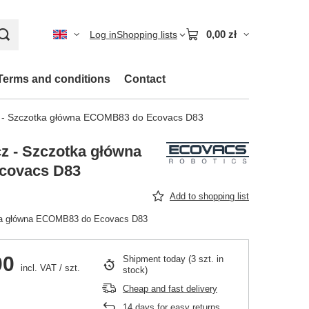
0,00 zł
Log in
Shopping lists
Terms and conditions
Contact
 - Szczotka główna ECOMB83 do Ecovacs D83
z - Szczotka główna
covacs D83
Add to shopping list
ka główna ECOMB83 do Ecovacs D83
00
Shipment
today
(3 szt. in
incl. VAT
/
szt.
stock)
Cheap and fast delivery
14
days for easy returns