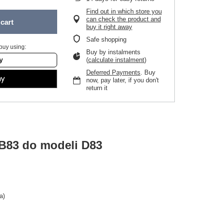
Find out in which store you
can check the product and
cart
buy it right away
Safe shopping
buy using:
Buy by instalments
(
calculate instalment
)
Deferred Payments
. Buy
now, pay later, if you don't
return it
B83 do modeli D83
a)