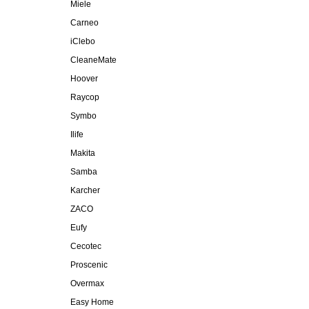
Miele
Carneo
iClebo
CleaneMate
Hoover
Raycop
Symbo
Ilife
Makita
Samba
Karcher
ZACO
Eufy
Cecotec
Proscenic
Overmax
Easy Home