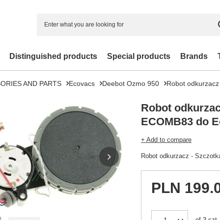
Distinguished products
Special products
Brands
ORIES AND PARTS
Ecovacs
Deebot Ozmo 950
Robot odkurzacz
Robot odkurzac
ECOMB83 do E
+ Add to compare
Robot odkurzacz - Szczot
PLN 199.
of
3
szt.