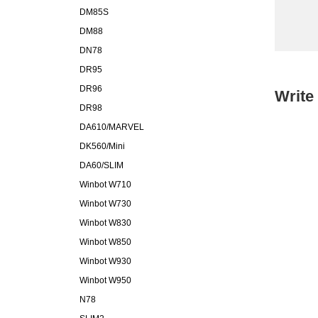
DM85S
DM88
DN78
DR95
DR96
Write
DR98
DA610/MARVEL
DK560/Mini
DA60/SLIM
Winbot W710
Winbot W730
Winbot W830
Winbot W850
Winbot W930
Winbot W950
N78