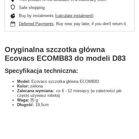
Safe shopping
Buy by instalments (
calculate instalment
)
Deferred Payments
. Buy now, pay later, if you don't return it
Oryginalna szczotka główna
Ecovacs ECOMB83 do modeli D83
Specyfikacja techniczna:
Model:
Ecovacs szczotka główna ECOMB83
Kolor:
zielona
Zalecana wymiana:
co 6 - 12 miesięcy (w zależności jak
często używasz robota)
Waga:
35 g
Długość
: 19,5cm