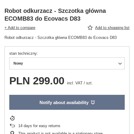
Robot odkurzacz - Szczotka główna
ECOMB83 do Ecovacs D83
+ Add to compare
Add to shopping list
Robot odkurzacz - Szczotka główna ECOMB83 do Ecovacs D83
stan techniczny
Nowy
PLN 299.00
incl. VAT
/
szt.
Notify about availability
14
days for easy returns
This product is not available in a stationary store