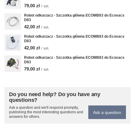
79,00 zł
/
szt.
Robot odkurzacz - Szczotka główna ECOMB83 do Ecovacs
D83
42,00 zł
/
szt.
Robot odkurzacz - Szczotka główna ECOMB83 do Ecovacs
D83
42,00 zł
/
szt.
Robot odkurzacz - Szczotka główna ECOMB83 do Ecovacs
D83
79,00 zł
/
szt.
Do you need help? Do you have any
questions?
Ask a question and we'll respond promptly,
Ask a question
publishing the most interesting questions and
answers for others.