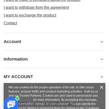
I want to withdraw from the agreement
I want to exchange the product
Contact
Account
Information
MY ACCOUNT
We use cookies for the proper operation of the site, to offer social
features, analyze traffic and conduct marketing activities - both by us
and our Trusted Partners. Cookies are also used to personalize ads.
See
privacy policy
for more information. By accepting this message,
+48784454053
pawel.superrobot@gmail.com
you consent to their storage on your computer. You can specify the
conditions for storing or accessing them by clicking on the "Configure