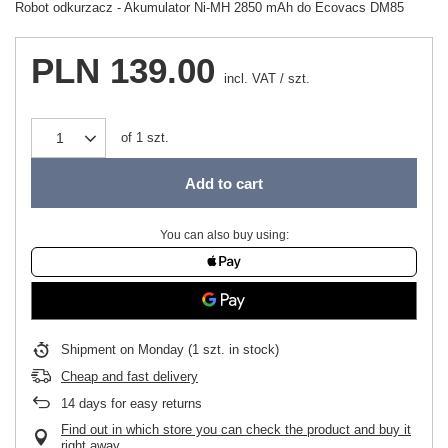
Robot odkurzacz - Akumulator Ni-MH 2850 mAh do Ecovacs DM85
PLN 139.00
incl. VAT
/
szt.
of
1
szt.
Add to cart
You can also buy using:
Shipment
on Monday
(1 szt. in stock)
Cheap and fast delivery
14
days for easy returns
Find out in which store you can check the product and buy it
right away