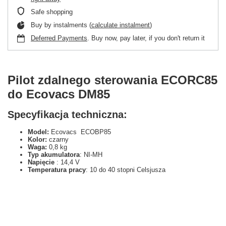
Safe shopping
Buy by instalments (
calculate instalment
)
Deferred Payments
. Buy now, pay later, if you don't return it
Pilot zdalnego sterowania ECORC85
do Ecovacs DM85
Specyfikacja techniczna:
Model:
Ecovacs ECOBP85
Kolor:
czarny
Waga:
0,8 kg
Typ akumulatora
: NI-MH
Napięcie
: 14,4 V
Temperatura pracy
: 10 do 40 stopni Celsjusza