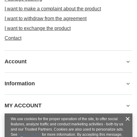
I want to make a complaint about the product
I want to withdraw from the agreement
I want to exchange the product
Contact
Account
Information
MY ACCOUNT
We use cookies for the proper operation of the site, to offer social
features, analyze traffic and conduct marketing activities - both by us
and our Trusted Partners. Cookies are also used to personalize ads.
See
privacy policy
for more information. By accepting this message,