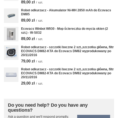
89,00 zł
/
szt.
Robot odkurzacz - Akumulator Ni-MH 2850 mAh do Ecovacs
DM85
89,00 zł
/
szt.
Ecovacs Winbot W930 - Mop ściereczka do mycia okien (2
szt.) - W-S032
89,00 zł
/
szt.
Robot odkurzacz - szczotki boczne 2 szt.,szczotka główna, filtr
ECOVACS DM82-KTA do Ecovacs DM82 wyprodukowany po
20/11/2016
79,00 zł
/
szt.
Robot odkurzacz - szczotki boczne 2 szt.,szczotka główna, filtr
ECOVACS DM82-KTA do Ecovacs DM82 wyprodukowany po
20/11/2016
29,00 zł
/
szt.
Do you need help? Do you have any
questions?
Ask a question and we'll respond promptly,