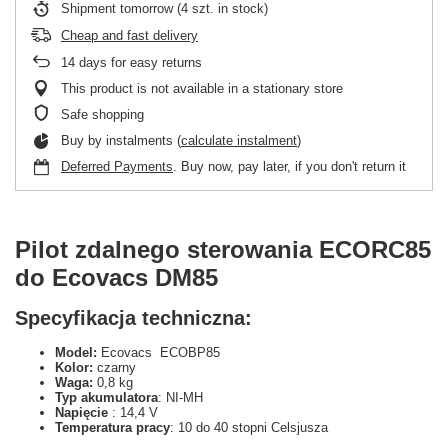
Shipment
tomorrow
(4 szt. in stock)
Cheap and fast delivery
14
days for easy returns
This product is not available in a stationary store
Safe shopping
Buy by instalments (
calculate instalment
)
Deferred Payments
. Buy now, pay later, if you don't return it
Pilot zdalnego sterowania ECORC85
do Ecovacs DM85
Specyfikacja techniczna:
Model:
Ecovacs ECOBP85
Kolor:
czarny
Waga:
0,8 kg
Typ akumulatora
: NI-MH
Napięcie
: 14,4 V
Temperatura pracy
: 10 do 40 stopni Celsjusza