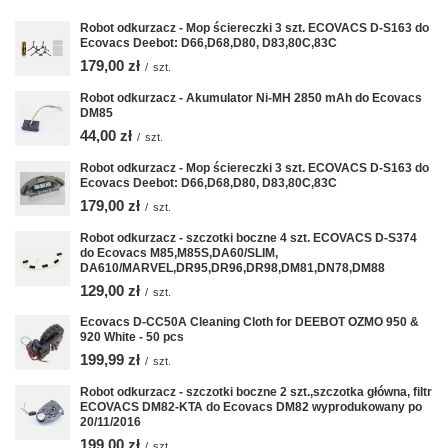
Robot odkurzacz - Mop ściereczki 3 szt. ECOVACS D-S163 do
Ecovacs Deebot: D66,D68,D80, D83,80C,83C
179,00 zł
/
szt.
Robot odkurzacz - Akumulator Ni-MH 2850 mAh do Ecovacs
DM85
44,00 zł
/
szt.
Robot odkurzacz - Mop ściereczki 3 szt. ECOVACS D-S163 do
Ecovacs Deebot: D66,D68,D80, D83,80C,83C
179,00 zł
/
szt.
Robot odkurzacz - szczotki boczne 4 szt. ECOVACS D-S374
do Ecovacs M85,M85S,DA60/SLIM,
DA610/MARVEL,DR95,DR96,DR98,DM81,DN78,DM88
129,00 zł
/
szt.
Ecovacs D-CC50A Cleaning Cloth for DEEBOT OZMO 950 &
920 White - 50 pcs
199,99 zł
/
szt.
Robot odkurzacz - szczotki boczne 2 szt.,szczotka główna, filtr
ECOVACS DM82-KTA do Ecovacs DM82 wyprodukowany po
20/11/2016
199,00 zł
/
szt.