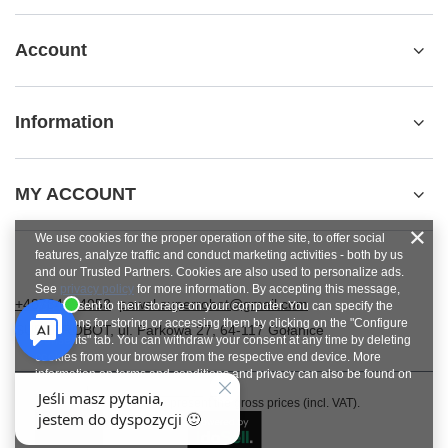
Account
Information
MY ACCOUNT
We use cookies for the proper operation of the site, to offer social
features, analyze traffic and conduct marketing activities - both by us
and our Trusted Partners. Cookies are also used to personalize ads.
See
privacy policy
for more information. By accepting this message,
+48784454053
pawel.superrobot@gmail.com
you consent to their storage on your computer. You can specify the
conditions for storing or accessing them by clicking on the "Configure
SUPERROBOT
,
ul. Parkowa 27
,
64-117
Gołanice
Consents" tab. You can withdraw your consent at any time by deleting
cookies from your browser from the respective end device. More
information on terms and conditions and privacy can also be found on
Google's Privacy and Terms page
.
In the store we present the gross prices (incl. VAT).
Close