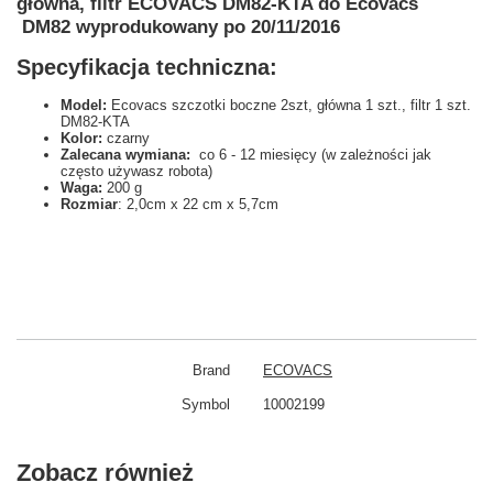
główna, filtr ECOVACS DM82-KTA do Ecovacs
DM82 wyprodukowany po 20/11/2016
Specyfikacja techniczna:
Model:
Ecovacs szczotki boczne 2szt, główna 1 szt., filtr 1 szt.
DM82-KTA
Kolor:
czarny
Zalecana wymiana:
co 6 - 12 miesięcy (w zależności jak
często używasz robota)
Waga:
200 g
Rozmiar
: 2,0cm x 22 cm x 5,7cm
Brand
ECOVACS
Symbol
10002199
Zobacz również