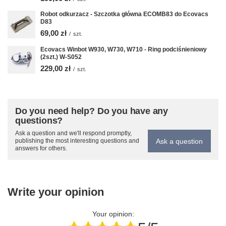
Robot odkurzacz - Szczotka główna ECOMB83 do Ecovacs
D83
69,00 zł
/
szt.
Ecovacs Winbot W930, W730, W710 - Ring podciśnieniowy
(2szt.) W-S052
229,00 zł
/
szt.
Do you need help? Do you have any
questions?
Ask a question and we'll respond promptly,
Ask a question
publishing the most interesting questions and
answers for others.
Write your opinion
Your opinion: