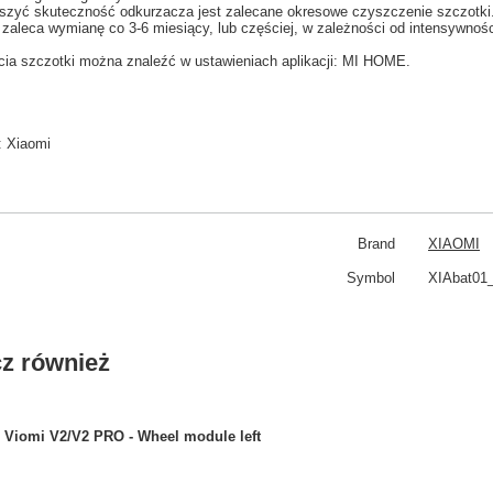
szyć skuteczność
odkurzacza
jest zalecane
okresowe
czyszczenie
szczotki
zaleca wy
mianę co
3-6
miesiący
,
lub częściej
, w zależności
od intensywnośc
cia
szczotki
można znaleźć w
ustawieniach aplikacji: MI HOME
.
:
Xiaomi
Brand
XIAOMI
Symbol
XIAbat01_
z również
Viomi V2/V2 PRO - Wheel module left