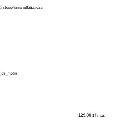
.
i
stosowania
odkurzacza.
lds_motor
129,00 zł
/
szt.