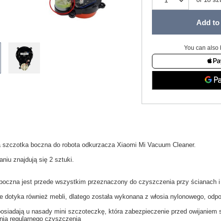
Add to 
You can also 
a
szczotka boczna
do
robota odkurzacza
Xiaomi
Mi
Vacuum
Cleaner.
aniu
znajdują się 2 sztuki
.
boczna
jest
przede wszystkim
przeznaczony do czyszczenia
przy ścianach
e dotyka również
mebli,
dlatego
została wykonana z
włosia
nylonowego
, odp
posiadają u nasady
mini szczoteczkę, która
zabezpieczenie przed
owijaniem 
nia
regularnego czyszczenia