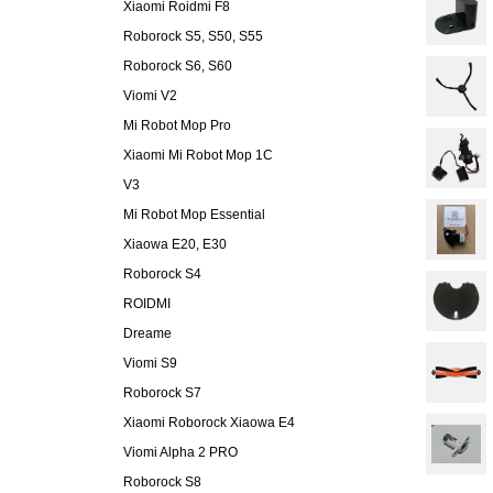
Xiaomi Roidmi F8
Roborock S5, S50, S55
Roborock S6, S60
Viomi V2
Mi Robot Mop Pro
Xiaomi Mi Robot Mop 1C
V3
Mi Robot Mop Essential
Xiaowa E20, E30
Roborock S4
ROIDMI
Dreame
Viomi S9
Roborock S7
Xiaomi Roborock Xiaowa E4
Viomi Alpha 2 PRO
Roborock S8