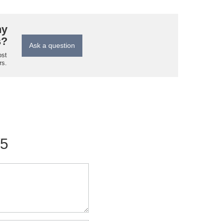
ny
s?
Ask a question
ost
rs.
/5