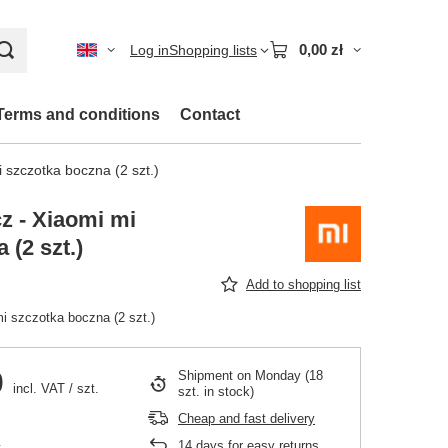
0,00 zł
Log in
Shopping lists
Terms and conditions
Contact
 szczotka boczna (2 szt.)
z - Xiaomi mi
 (2 szt.)
Add to shopping list
i szczotka boczna (2 szt.)
0
Shipment
on Monday
(18
incl. VAT
/
szt.
szt. in stock)
Cheap and fast delivery
14
days for easy returns
.