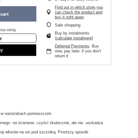
Find out in which store you
can check the product and
cart
buy it right away
Safe shopping
buy using:
Buy by instalments
(
calculate instalment
)
Deferred Payments
. Buy
now, pay later, if you don't
return it
i w
narożnikach
pomieszczeń.
ornego
na ścieranie
, czyści
skutecznie
,
ale nie
uszkadza
się
włosów na
osi
pod
szczotką
.
Prostszy
sposób