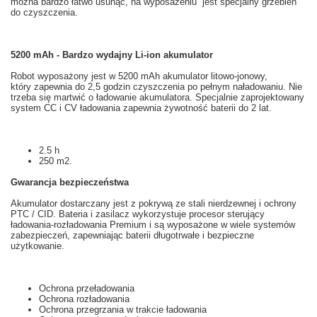
można bardzo
łatwo usunąć
, na wyposażeniu
jest specjalny
grzebień
do czyszczenia
.
5200 mAh - Bardzo wydajny Li-ion akumulator
Robot
wyposażony jest w
5200
mAh
akumulator litowo-jonowy,
który zapewnia
do 2,5
godzin
czyszczenia po
pełnym naładowaniu
.
Nie
trzeba
się martwić o
ładowanie akumulatora
.
Specjalnie
zaprojektowany
system
CC
i
CV
ładowania
zapewnia
żywotność baterii
do 2 lat
.
2.5 h
250 m2.
Gwarancja
bezpieczeństwa
Akumulator
dostarczany jest z
pokrywą
ze stali nierdzewnej i
ochrony
PTC
/
CID
.
Bateria
i
zasilacz
wykorzystuje
procesor
sterujący
ładowania
-
rozładowania
Premium i
są
wyposażone w wiele
systemów
zabezpieczeń
, zapewniając
baterii
długotrwałe i
bezpieczne
użytkowanie
.
Ochrona przeładowania
Ochrona rozładowania
Ochrona przegrzania w trakcie ładowania