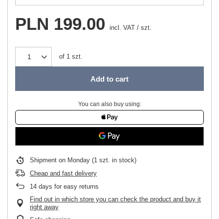
PLN 199.00
incl. VAT
/
szt.
of
1
szt.
Add to cart
You can also buy using:
Shipment
on Monday
(1 szt. in stock)
Cheap and fast delivery
14
days for easy returns
Find out in which store you can check the product and buy it
right away