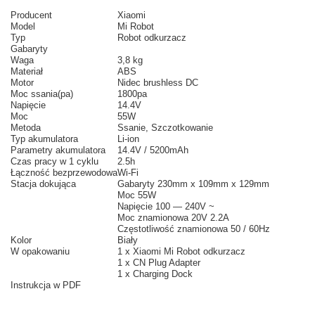
Producent
Xiaomi
Model
Mi Robot
Typ
Robot odkurzacz
Gabaryty
Waga
3,8 kg
Materiał
ABS
Motor
Nidec brushless DC
Moc ssania(pa)
1800pa
Napięcie
14.4V
Moc
55W
Metoda
Ssanie, Szczotkowanie
Typ akumulatora
Li-ion
Parametry akumulatora
14.4V / 5200mAh
Czas pracy w 1 cyklu
2.5h
Łączność bezprzewodowa
Wi-Fi
Stacja dokująca
Gabaryty 230mm x 109mm x 129mm
Moc 55W
Napięcie 100 — 240V ~
Moc znamionowa 20V 2.2A
Częstotliwość znamionowa
50 / 60Hz
Kolor
Biały
W opakowaniu
1 x Xiaomi Mi Robot odkurzacz
1 x CN Plug Adapter
1 x Charging Dock
Instrukcja w PDF