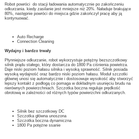
Robot
powróci do stacji
ładowania
automatycznie
po zakończeniu
odkurzania
.
k
iedy zasilanie
jest mniejsze niż
20
%. Naładuje brakujące
80
%, następnie powróci do miejsca gdzie zakończył pracę aby ją
kontynuować.
Auto Recharge
Connection Cleaning
Wydajny i bardzo trwały
Płynniejsze
odkurzanie
, robot
wykorzystuje
potężny
bezszczotkowy
silnik prądu stałego
, który dostarcza
do 1800
Pa
ciśnienia powietrza
.
Daje
niski
poziom hałasu
silnika
i wysoką sprawność
. Silnik posiada
wysoką wydajność oraz bardzo niski poziom hałasu. Moduł szczotki
głównej u
nosi się
automatycznie i dostosowuje
wysokość aby
stworzyć
lepszy kontakt z
podłogą
co pomaga w
dokładnym
usunięciu
brudu
na
nierównych powierzchniach.
Szczotka
boczna
reguluje prędkość
obrotową
w zależności od
różnych
typów powierzchni odkurzanych
.
Silnik bez szczotkowy
DC
Szczotka główna
unoszona
Szczotka boczna
dynamiczna
1800
Pa
potężne
ssanie