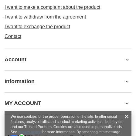
I want to make a complaint about the product
I want to withdraw from the agreement
I want to exchange the product
Contact
Account
Information
MY ACCOUNT
We use cookies for the proper operation of the site, to offer social
features, analyze traffic and conduct marketing activities - both by us
and our Trusted Partners. Cookies are also used to personalize ads.
See
privacy policy
for more information. By accepting this message,