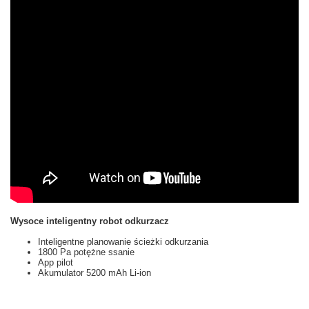
Wysoce inteligentny robot odkurzacz
Inteligentne planowanie ścieżki odkurzania
1800 Pa potężne ssanie
App pilot
Akumulator 5200 mAh Li-ion