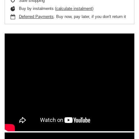
Safe shopping
Buy by instalments (
calculate instalment
)
Deferred Payments
. Buy now, pay later, if you don't return it