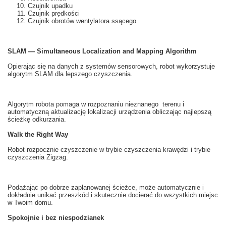
Czujnik upadku
Czujnik prędkości
Czujnik obrotów wentylatora ssącego
SLAM — Simultaneous Localization and Mapping Algorithm
Opierając się na
danych z
systemów
sensorowych
, robot
wykorzystuje
algorytm
SLAM
dla lepszego
czyszczenia.
Algorytm robota
pomaga
w rozpoznaniu
nieznanego
terenu i
automatyczną
aktualizację
lokalizacji
urządzenia obliczając
najlepszą
ścieżkę
odkurzania
.
Walk the Right Way
Robot
rozpocznie
czyszczenie
w
trybie
czyszczenia
krawędzi i
trybie
czyszczenia
Zigzag
.
Podążając po
dobrze zaplanowanej
ścieżce
, może automatycznie
i
dokładnie
unikać przeszkód
i skutecznie
docierać do wszystkich miejsc
w Twoim domu
.
Spokojnie i bez niespodzianek