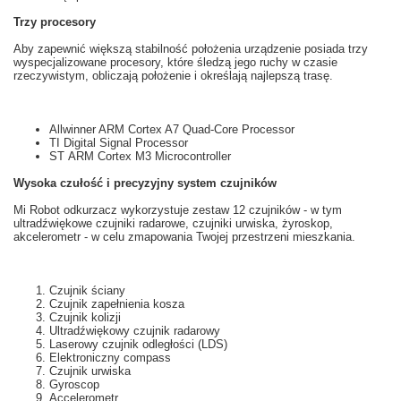
Trzy
procesory
Aby zapewnić większą
stabilność
położenia
u
rządzenie posiada
trzy
wyspecjalizowane
prоcesory,
które
śledzą
jego ruchy
w czasie
rzeczywistym
, obliczają
położenie i
określają najlepszą
trasę.
Allwinner ARM Cortex A7 Quad-Core Processor
TI Digital Signal Processor
ST ARM Cortex M3 Microcontroller
Wysoka czułość i
precyzyjny system
czujników
Mi
Robot odkurzacz
wykorzystuje
zestaw 12
czujników
- w tym
ultradźwiękowe
czujniki
radarowe
, czujniki
urwiska,
żyroskop,
akcelerometr
- w celu zmapowania Twojej przestrzeni mieszkania.
Czujnik ściany
Czujnik zapełnienia kosza
Czujnik kolizji
Ultradźwiękowy czujnik radarowy
Laserowy czujnik odległości (LDS)
Elektroniczny compass
Czujnik urwiska
Gyroscop
Accelerometr