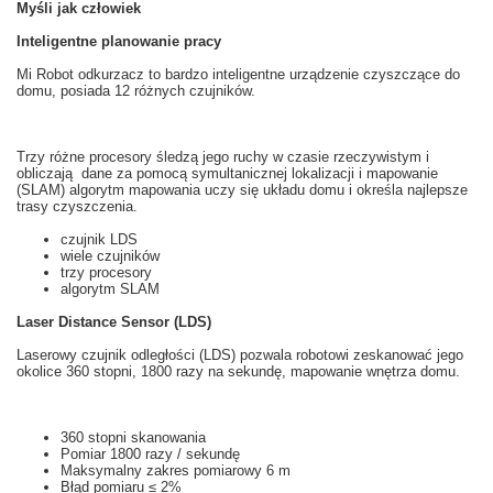
Myśli jak człowiek
Inteligentne planowanie pracy
Mi
Robot odkurzacz
to
bardzo inteligentne
urządzenie czyszczące
do
domu, posiada 12
różnych
czujników.
Trzy różne
procesory
śledzą
jego ruchy
w czasie rzeczywistym
i
obliczają
dane za pomocą
symultanicznej lokalizacji i mapowanie
(
SLAM
)
algorytm
mapowania
uczy
się
układu
domu i
określa najlepsze
trasy
czyszczenia.
czujnik
LDS
wiele
czujników
trzy
procesory
algorytm
SLAM
Laser Distance Sensor (LDS)
Laserowy czujnik odległości
(
LDS
)
pozwala
robotowi
zeskanować
jego
okolice
360 stopni
, 1800
razy na sekundę
,
mapowanie
wnętrza
domu.
360 stopni
skanowania
Pomiar
1800
razy
/ sekundę
Maksymalny
zakres pomiarowy
6
m
Błąd pomiaru
≤
2%