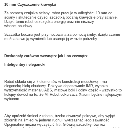
10
mm
Czyszczenie
krawędzi
Za pomocą czujnika ściany
, robot
pracuje w
odległości
10 mm od
ściany
i skutecznie
czyści
szczotką boczną
krawędzie
przy ścianie.
Dzięki temu robot oszczędza energię oraz nie niszczy
własnej obudowy.
Szczotka boczna
jest przymocowana
za pomocą śruby
,
dzięki czemu
można łatwo
ją
wymienić
lub usunąć
ją
w razie potrzeby.
Doskonały
zarówno wewnątrz
jak i na zewnątrz
Inteligentny i
elegancki
Robot
składa się
z 7
elementów
w
konstrukcji modułowej
i ma
elegancką
białą
obudowę
.
Pokrywa
dopasowanie
IMR
, wysoka
wytrzymałość materiału
ABS,
matowe
boki
i dolny część
- wszystko to
kolejny dowód na to
, że
Mi
Robot odkurzacz
Xiaomi
będzie najlepszym
wyborem.
Aby opróżnić śmieci z
robota
, trzeba
otworzyć pokrywę
,
aby wyjąć
zbiornik na
śmieci w
jednym ruchu
i
wytrząsnąć
jego zawartość.
Opcjonalnie można
wyczyścić filtr
.
Główną
szczotkę
również