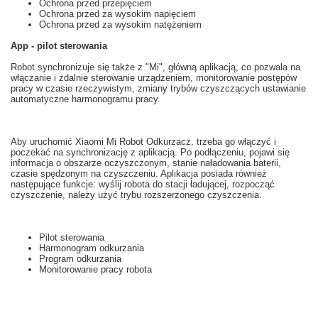
Ochrona przed przepięciem
Ochrona przed za wysokim napięciem
Ochrona przed za wysokim natężeniem
App - pilot sterowania
Robot
synchronizuje się
także z
"
Mi",
główną
aplikacją
, co pozwala na
włączanie i
zdalnie
sterowanie urządzeniem
, monitorowanie postępów
pracy
w czasie rzeczywistym
,
zmiany trybów
czyszczących
ustawianie
automatyczne
harmonogramu pracy.
Aby uruchomić
Xiaomi
Mi
Robot
Odkurzacz,
trzeba
go włączyć i
poczekać na
synchronizację z
aplikacją.
Po podłączeniu
,
pojawi się
informacja o
obszarze
oczyszczonym
,
stanie naładowania baterii
,
czasie
spędzonym na
czyszczeniu.
Aplikacja posiada
również
następujące funkcje
: wyślij
robota do
stacji ładującej
,
rozpocząć
czyszczenie
, należy użyć
trybu
rozszerzonego
czyszczenia
.
Pilot sterowania
Harmonogram odkurzania
Program odkurzania
Monitorowanie pracy robota