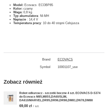
Model:
Ecovacs ECOBP85
Kolor:
czarny
Waga:
0,8 kg
Typ akumulatora
: NI-MH
Napięcie
: 14,4 V
Temperatura pracy
: 10 do 40 stopni Celsjusza
Brand
ECOVACS
Symbol
10001107_use
Zobacz również
Robot odkurzacz - szczotki boczne 4 szt. ECOVACS D-S374
do Ecovacs M85,M85S,DA60/SLIM,
DA610/MARVEL,DR95,DR96,DR98,DM81,DN78,DM88
69,00 zł
/
szt.