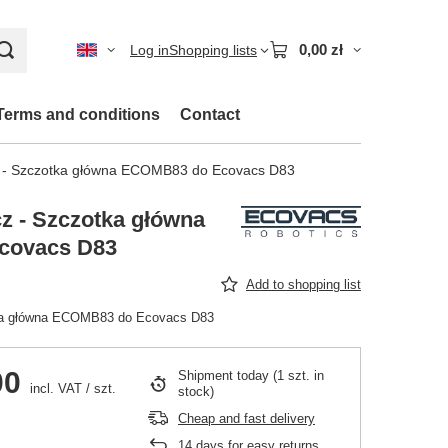
0,00 zł
Log in
Shopping lists
Terms and conditions
Contact
 - Szczotka główna ECOMB83 do Ecovacs D83
z - Szczotka główna
covacs D83
Add to shopping list
ka główna ECOMB83 do Ecovacs D83
00
Shipment
today
(1 szt. in
incl. VAT
/
szt.
stock)
Cheap and fast delivery
14
days for easy returns