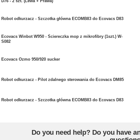
D76 - 2 szt. (Lewa + Prawa)
Robot odkurzacz - Szczotka główna ECOMB83 do Ecovacs D83
Ecovacs Winbot W950 - Ściereczka mop z mikrofibry (1szt.) W-
S082
Ecovacs Ozmo 950/920 sucker
Robot odkurzacz - Pilot zdalnego sterowania do Ecovacs DM85
Robot odkurzacz - Szczotka główna ECOMB83 do Ecovacs D83
Do you need help? Do you have a
question