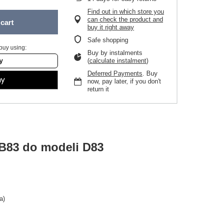
Find out in which store you
can check the product and
cart
buy it right away
Safe shopping
buy using:
Buy by instalments
(
calculate instalment
)
Deferred Payments
. Buy
now, pay later, if you don't
return it
B83 do modeli D83
a)