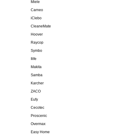
Miele
Carneo
iClebo
CleaneMate
Hoover
Raycop
Symbo
Ilife
Makita
Samba
Karcher
ZACO
Eufy
Cecotec
Proscenic
Overmax
Easy Home