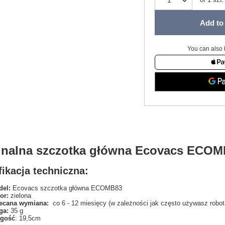
Add to 
You can also 
inalna szczotka główna Ecovacs ECOM
ikacja techniczna:
el:
Ecovacs szczotka główna ECOMB83
or:
zielona
ecana wymiana:
co 6 - 12 miesięcy (w zależności jak często używasz robot
ga:
35 g
ugość
: 19,5cm