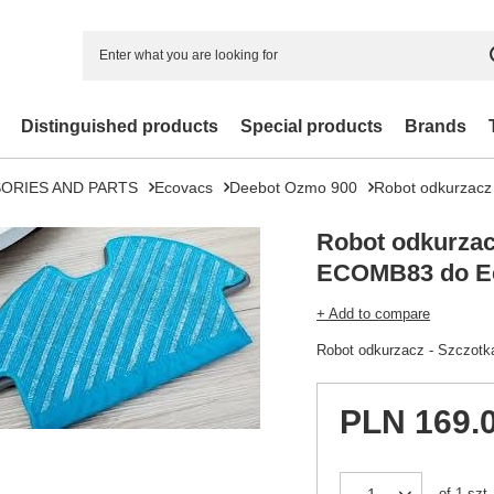
Distinguished products
Special products
Brands
ORIES AND PARTS
Ecovacs
Deebot Ozmo 900
Robot odkurzacz
Robot odkurzac
ECOMB83 do E
+ Add to compare
Robot odkurzacz - Szczot
PLN 169.
of
1
szt.