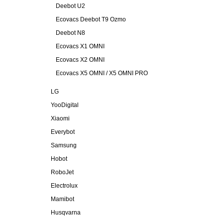
Deebot U2
Ecovacs Deebot T9 Ozmo
Deebot N8
Ecovacs X1 OMNI
Ecovacs X2 OMNI
Ecovacs X5 OMNI / X5 OMNI PRO
LG
YooDigital
Xiaomi
Everybot
Samsung
Hobot
RoboJet
Electrolux
Mamibot
Husqvarna