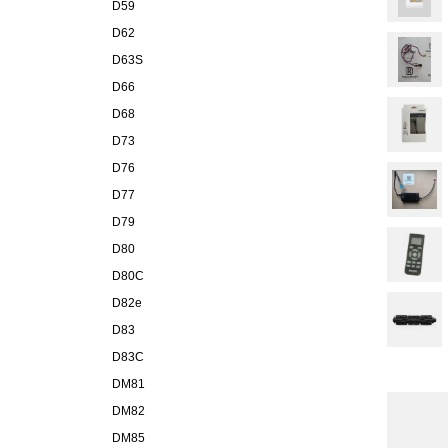
D59
D62
D63S
D66
D68
D73
D76
D77
D79
D80
D80C
D82e
D83
D83C
DM81
DM82
DM85