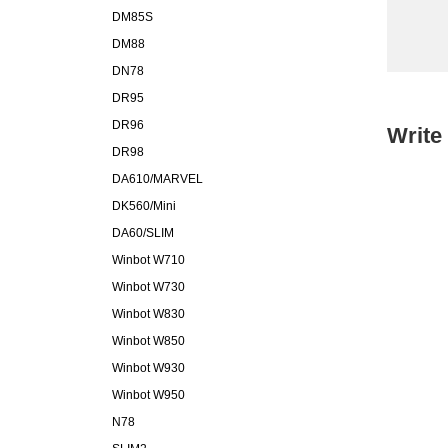
DM85S
DM88
DN78
DR95
DR96
Write
DR98
DA610/MARVEL
DK560/Mini
DA60/SLIM
Winbot W710
Winbot W730
Winbot W830
Winbot W850
Winbot W930
Winbot W950
N78