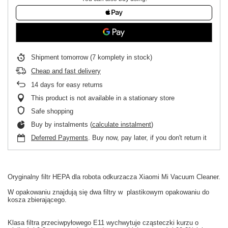
Shipment
tomorrow
(7 komplety in stock)
Cheap and fast delivery
14
days for easy returns
This product is not available in a stationary store
Safe shopping
Buy by instalments (
calculate instalment
)
Deferred Payments
. Buy now, pay later, if you don't return it
Oryginalny
filtr HEPA
dla
robota odkurzacza
Xiaomi
Mi
Vacuum
Cleaner.
W
opakowaniu
znajdują się dwa filtry w
plastikowym opakowaniu
do
kosza
zbierającego.
Klasa
filtra przeciwpyłowego
E11
wychwytuje
cząsteczki kurzu
o