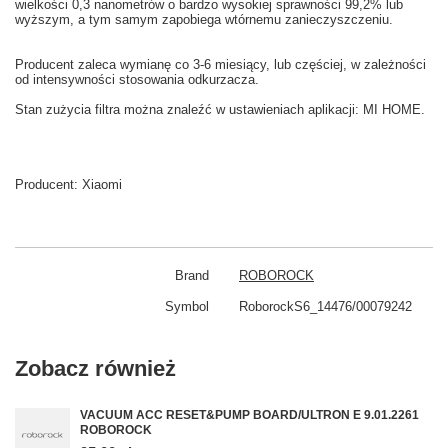
wielkości
0,3
nanometrów
o bardzo
wysokiej sprawności
99,2
% lub
wyższym
, a tym samym
zapobiega
wtórnemu zanieczyszczeniu
.
Producent zaleca wymianę co
3-6
miesiący
,
lub częściej
, w zależności
od intensywności
stosowania
odkurzacza.
Stan
zużycia
filtra
można znaleźć w
ustawieniach aplikacji: MI HOME
.
Producent:
Xiaomi
Brand
ROBOROCK
Symbol
RoborockS6_14476/00079242
Zobacz również
VACUUM ACC RESET&PUMP BOARD/ULTRON E 9.01.2261
ROBOROCK