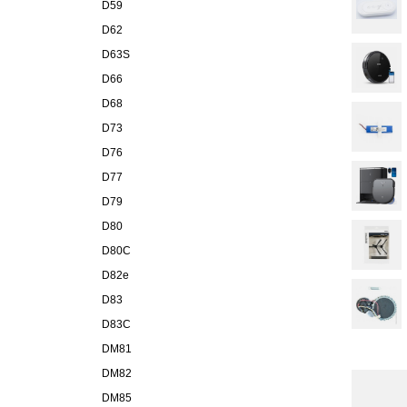
D59
D62
D63S
D66
D68
D73
D76
D77
D79
D80
D80C
D82e
D83
D83C
DM81
DM82
DM85