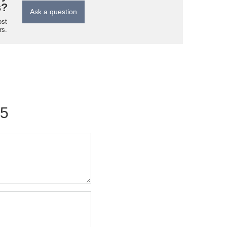
s?
Ask a question
ost
rs.
/5