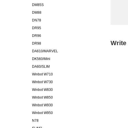
DM85S
DM88
DN78
DR95
DR96
Write
DR98
DA610/MARVEL
DK560/Mini
DA60/SLIM
Winbot W710
Winbot W730
Winbot W830
Winbot W850
Winbot W930
Winbot W950
N78