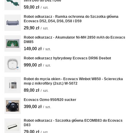
serii D60 do D62 i D66
59,00 zł
/
szt.
Robot odkurzacz - Ramka ochronna do Szczotka główna
Ecovacs D52, D54, D56, D58 i D59
29,90 zł
/
szt.
Robot odkurzacz - Akumulator Ni-MH 2850 mAh do Ecovacs
DM85
149,00 zł
/
szt.
Robot odkurzacz hybrydowy Ecovacs DR96 Deebot
999,00 zł
/
szt.
Robot do mycia okien - Ecovacs Winbot W850 - Ściereczka
mop z mikrofibry (2szt.) W-S072
89,00 zł
/
szt.
Ecovacs Ozmo 950/920 sucker
399,00 zł
/
szt.
Robot odkurzacz - Szczotka główna ECOMB83 do Ecovacs
D83
79,00 zł
/
szt.