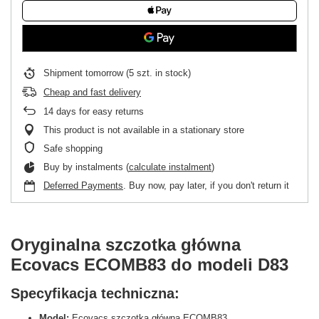
Shipment
tomorrow
(5 szt. in stock)
Cheap and fast delivery
14
days for easy returns
This product is not available in a stationary store
Safe shopping
Buy by instalments (
calculate instalment
)
Deferred Payments
. Buy now, pay later, if you don't return it
Oryginalna szczotka główna
Ecovacs ECOMB83 do modeli D83
Specyfikacja techniczna:
Model:
Ecovacs szczotka główna ECOMB83