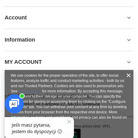
Account
Information
MY ACCOUNT
We use cookies for the proper operation of the site, to offer social
features, analyze traffic and conduct marketing activities - both by us
and our Trusted Partners. Cookies are also used to personalize ads.
See
privacy policy
for more information. By accepting this message,
+48784454053
pawel.superrobot@gmail.com
you consent to their storage on your computer. You can specify the
conditions for storing or accessing them by clicking on the "Configure
SUPERROBOT
,
ul. Parkowa 27
,
64-117
Gołanice
Consents" tab. You can withdraw your consent at any time by deleting
cookies from your browser from the respective end device. More
information on terms and conditions and privacy can also be found on
Google's Privacy and Terms page
.
In the store we present the gross prices (incl. VAT).
Close