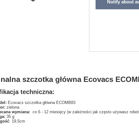
Notify about av
inalna szczotka główna Ecovacs ECOM
ikacja techniczna:
el:
Ecovacs szczotka główna ECOMB83
or:
zielona
ecana wymiana:
co 6 - 12 miesięcy (w zależności jak często używasz robot
ga:
35 g
ugość
: 19,5cm