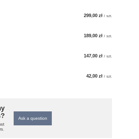
299,00 zł
/
szt.
189,00 zł
/
szt.
147,00 zł
/
szt.
42,00 zł
/
szt.
ny
s?
Ask a question
ost
rs.