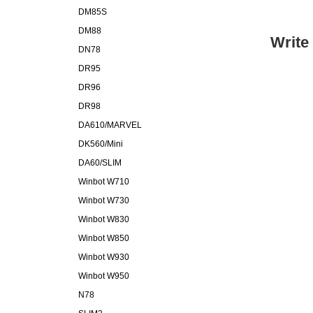
DM85S
DM88
Write
DN78
DR95
DR96
DR98
DA610/MARVEL
DK560/Mini
DA60/SLIM
Winbot W710
Winbot W730
Winbot W830
Winbot W850
Winbot W930
Winbot W950
N78