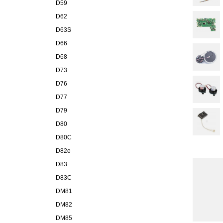
D59
D62
D63S
D66
D68
D73
D76
D77
D79
D80
D80C
D82e
D83
D83C
DM81
DM82
DM85