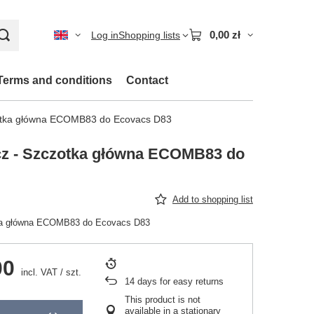
0,00 zł
Log in
Shopping lists
Terms and conditions
Contact
otka główna ECOMB83 do Ecovacs D83
cz - Szczotka główna ECOMB83 do
Add to shopping list
ka główna ECOMB83 do Ecovacs D83
00
incl. VAT
/
szt.
14
days for easy returns
This product is not
available in a stationary