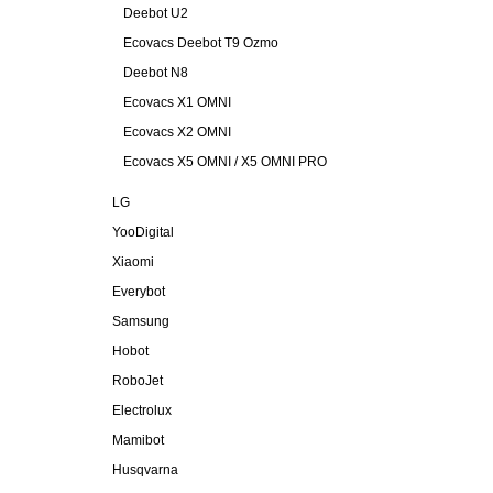
Deebot U2
Ecovacs Deebot T9 Ozmo
Deebot N8
Ecovacs X1 OMNI
Ecovacs X2 OMNI
Ecovacs X5 OMNI / X5 OMNI PRO
LG
YooDigital
Xiaomi
Everybot
Samsung
Hobot
RoboJet
Electrolux
Mamibot
Husqvarna