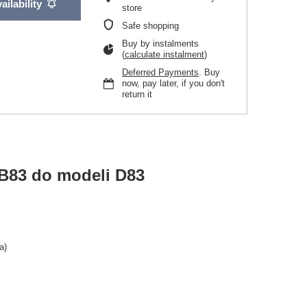
ailability
store
Safe shopping
Buy by instalments
(
calculate instalment
)
Deferred Payments
. Buy
now, pay later, if you don't
return it
B83 do modeli D83
a)