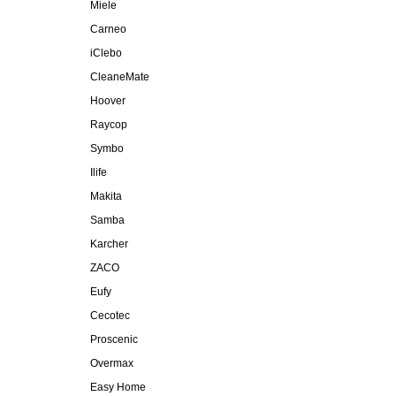
Miele
Carneo
iClebo
CleaneMate
Hoover
Raycop
Symbo
Ilife
Makita
Samba
Karcher
ZACO
Eufy
Cecotec
Proscenic
Overmax
Easy Home