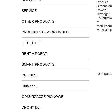
ROBOT SET
Product
Dimension
Power /
SERVICE
Wattage:
Country/R
OTHER PRODUCTS
of
Manufactu
MANNEQU
PRODUCTS DISCONTINUED
O U T L E T
RENT A ROBOT
SMART PRODUCTS
Generat
DRONES
Hulajnogi
ODKURZACZE PIONOWE
DRONY DJI