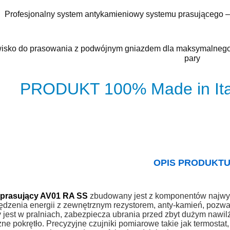
Profesjonalny system antykamieniowy systemu prasującego – 
isko do prasowania z podwójnym gniazdem dla maksymalnego 
pary
PRODUKT 100% Made in It
OPIS PRODUKT
prasujący AV01 RA SS
zbudowany jest z komponentów najwy
dzenia energii z zewnętrznym rezystorem, anty-kamień, pozwal
jest w pralniach, zabezpiecza ubrania przed zbyt dużym nawil
ne pokrętło. Precyzyjne czujniki pomiarowe takie jak termosta