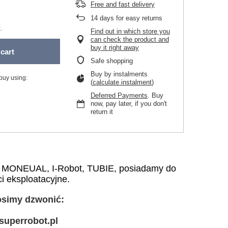
Free and fast delivery
14
days for easy returns
.
Find out in which store you
can check the product and
buy it right away
cart
Safe shopping
Buy by instalments
buy using:
(
calculate instalment
)
Deferred Payments
. Buy
now, pay later, if you don't
return it
, MONEUAL, I-Robot, TUBIE, posiadamy do
i eksploatacyjne.
rosimy dzwonić:
superrobot.pl