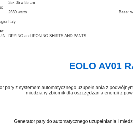
35x 35 x 85 cm
s:
2650 watts
Base:
w
egion
Italy
re:
IN:
DRYING and IRONING SHIRTS AND PANTS
EOLO AV01 R
or pary z systemem automatycznego uzupełniania z podwójnym
i miedziany zbiornik dla oszczędzania energii z po
Generator pary do automatycznego uzupełniania i miedzi