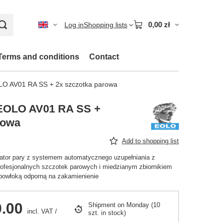
0,00 zł
Log in
Shopping lists
Terms and conditions
Contact
LO AV01 RA SS + 2x szczotka parowa
 EOLO AV01 RA SS +
rowa
Add to shopping list
tor pary z systemem automatycznego uzupełniania z
ofesjonalnych szczotek parowych i miedzianym zbiornikiem
 powłoką odporną na zakamienienie
.00
Shipment
on Monday
(10
incl. VAT
/
szt. in stock)