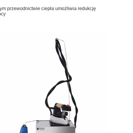
użym przewodnictwie ciepła umożliwia redukcję
ocy