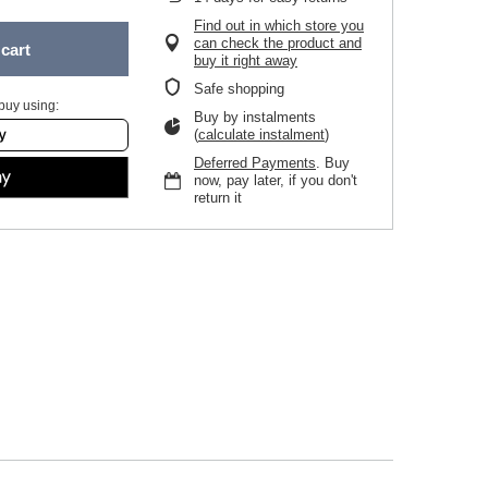
Find out in which store you
can check the product and
cart
buy it right away
Safe shopping
buy using:
Buy by instalments
(
calculate instalment
)
Deferred Payments
. Buy
now, pay later, if you don't
return it