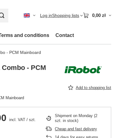
0,00 zł
Log in
Shopping lists
Terms and conditions
Contact
bo - PCM Mainboard
a Combo - PCM
Add to shopping list
CM Mainboard
00
Shipment
on Monday
(2
incl. VAT
/
szt.
szt. in stock)
Cheap and fast delivery
14
days for easy returns