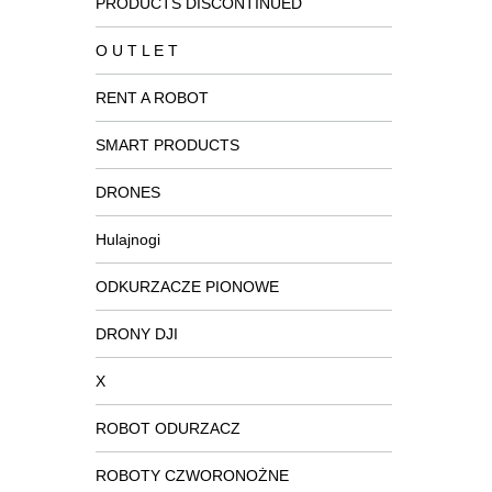
PRODUCTS DISCONTINUED
O U T L E T
RENT A ROBOT
SMART PRODUCTS
DRONES
Hulajnogi
ODKURZACZE PIONOWE
DRONY DJI
X
ROBOT ODURZACZ
ROBOTY CZWORONOŻNE