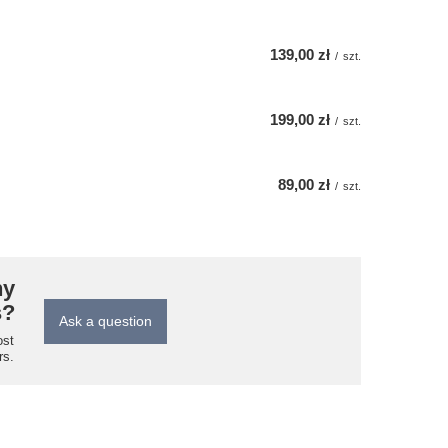
139,00 zł
/
szt.
199,00 zł
/
szt.
89,00 zł
/
szt.
ny
s?
Ask a question
ost
rs.