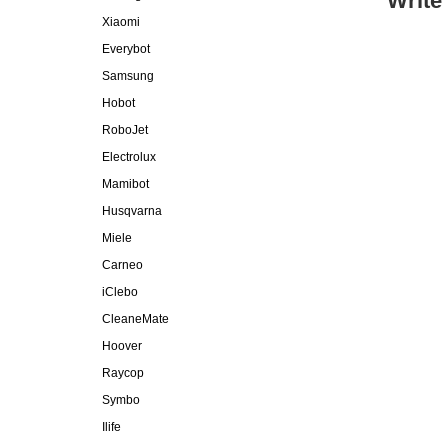
Write
Xiaomi
Everybot
Samsung
Hobot
RoboJet
Electrolux
Mamibot
Husqvarna
Miele
Carneo
iClebo
CleaneMate
Hoover
Raycop
Symbo
Ilife