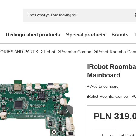
Distinguished products
Special products
Brands
ORIES AND PARTS
IRobot
Roomba Combo
iRobot Roomba Com
iRobot Roomb
Mainboard
+ Add to compare
iRobot Roomba Combo - P
PLN 319.
of
2
szt.