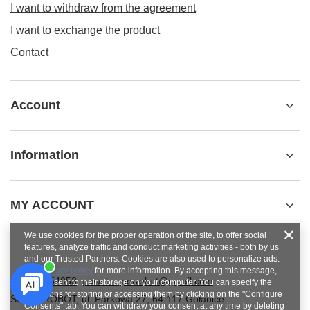
I want to withdraw from the agreement
I want to exchange the product
Contact
Account
Information
MY ACCOUNT
We use cookies for the proper operation of the site, to offer social
features, analyze traffic and conduct marketing activities - both by us
and our Trusted Partners. Cookies are also used to personalize ads.
See
privacy policy
for more information. By accepting this message,
+48784454053
pawel.superrobot@gmail.com
you consent to their storage on your computer. You can specify the
conditions for storing or accessing them by clicking on the "Configure
SUPERROBOT
,
ul. Parkowa 27
,
64-117
Gołanice
Consents" tab. You can withdraw your consent at any time by deleting