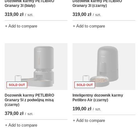
Dozownik karmy PETLIBRO
Dozownik karmy PETLIBRO
Granary 3l (biały)
Granary 3l (czarny)
319,00 zł
319,00 zł
/
szt.
/
szt.
+ Add to compare
+ Add to compare
SOLD OUT
SOLD OUT
Dozownik karmy PETLIBRO
Inteligentny dozownik karmy
Granary 5l z podwójną misą
Petlibro Air (czarny)
(czarny)
199,00 zł
/
szt.
379,00 zł
/
szt.
+ Add to compare
+ Add to compare