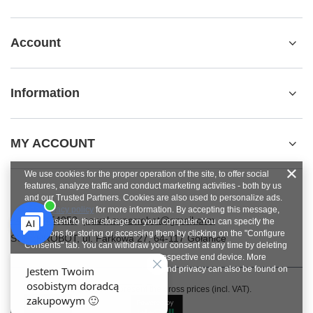
Account
Information
MY ACCOUNT
We use cookies for the proper operation of the site, to offer social
features, analyze traffic and conduct marketing activities - both by us
and our Trusted Partners. Cookies are also used to personalize ads.
See
privacy policy
for more information. By accepting this message,
+48784454053
pawel.superrobot@gmail.com
you consent to their storage on your computer. You can specify the
conditions for storing or accessing them by clicking on the "Configure
SUPERROBOT
,
ul. Parkowa 27
,
64-117
Gołanice
Consents" tab. You can withdraw your consent at any time by deleting
cookies from your browser from the respective end device. More
information on terms and conditions and privacy can also be found on
Google's Privacy and Terms page
.
In the store we present the gross prices (incl. VAT).
Close