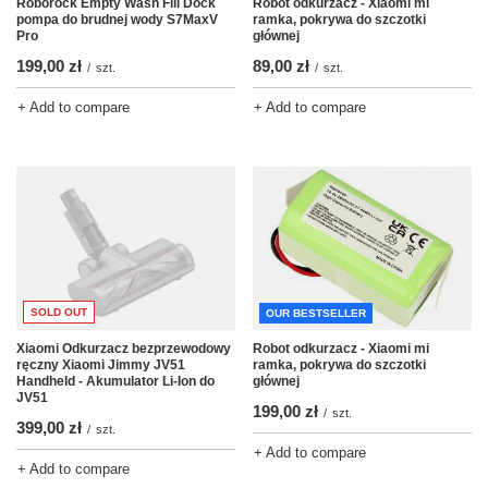
Robot odkurzacz - Xiaomi mi
Roborock Empty Wash Fill Dock
ramka, pokrywa do szczotki
pompa do brudnej wody S7MaxV
głównej
Pro
89,00 zł
199,00 zł
/
szt.
/
szt.
+ Add to compare
+ Add to compare
SOLD OUT
OUR BESTSELLER
Robot odkurzacz - Xiaomi mi
Xiaomi Odkurzacz bezprzewodowy
ramka, pokrywa do szczotki
ręczny Xiaomi Jimmy JV51
głównej
Handheld - Akumulator Li-Ion do
JV51
199,00 zł
/
szt.
399,00 zł
/
szt.
+ Add to compare
+ Add to compare