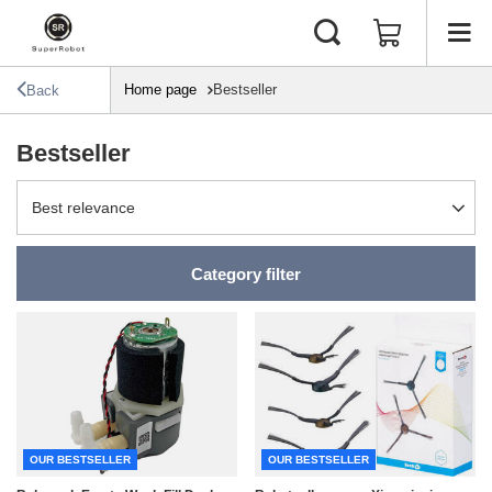
Home page
Bestseller
Back
Bestseller
Change sorting
Best relevance
Category filter
OUR BESTSELLER
OUR BESTSELLER