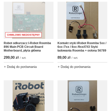
CHWILOWO NIEDOSTĘPNY
Robot odkurzacz I-Robot Roomba
Kontakt styki iRobot Roomba 5xx /
896 Main PCB Circuit Board
6xx /7xx / 8xx /9xx/i7/i3 Styki
Motherboard, płyta główna
ładowania Roomba + osłona 56789
299,00 zł
89,00 zł
/
szt.
/
szt.
+ Dodaj do porównania
+ Dodaj do porównania