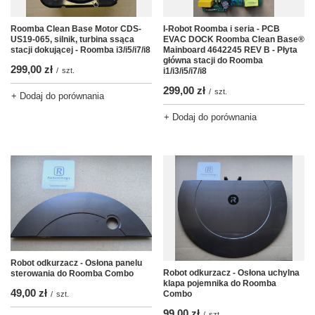
Roomba Clean Base Motor CDS-
I-Robot Roomba i seria - PCB
US19-065, silnik, turbina ssąca
EVAC DOCK Roomba Clean Base®
stacji dokującej - Roomba i3/i5/i7/i8
Mainboard 4642245 REV B - Płyta
główna stacji do Roomba
299,00 zł
/
szt.
i1/i3/i5/i7/i8
299,00 zł
/
szt.
+ Dodaj do porównania
+ Dodaj do porównania
Robot odkurzacz - Osłona panelu
Robot odkurzacz - Osłona uchylna
sterowania do Roomba Combo
klapa pojemnika do Roomba
49,00 zł
Combo
/
szt.
99,00 zł
/
szt.