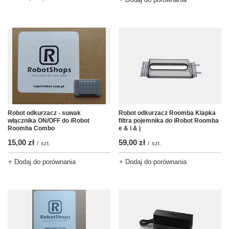
Robot odkurzacz - suwak
Robot odkurzacz Roomba Klapka
włącznika ON/OFF do iRobot
filtra pojemnika do iRobot Roomba
Roomba Combo
e & i & j
15,00 zł
59,00 zł
/
szt.
/
szt.
+ Dodaj do porównania
+ Dodaj do porównania