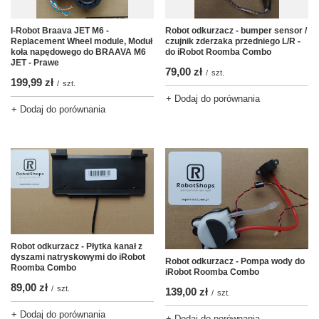
I-Robot Braava JET M6 -
Robot odkurzacz - bumper sensor /
Replacement Wheel module, Moduł
czujnik zderzaka przedniego L/R -
koła napędowego do BRAAVA M6
do iRobot Roomba Combo
JET - Prawe
79,00 zł
/
szt.
199,99 zł
/
szt.
+ Dodaj do porównania
+ Dodaj do porównania
Robot odkurzacz - Płytka kanał z
dyszami natryskowymi do iRobot
Robot odkurzacz - Pompa wody do
Roomba Combo
iRobot Roomba Combo
89,00 zł
/
szt.
139,00 zł
/
szt.
+ Dodaj do porównania
+ Dodaj do porównania