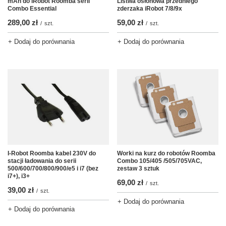
mAh do iRobot Roomba serii
Listwa osłonowa przedniego
Combo Essential
zderzaka iRobot 7/8/9x
289,00 zł
59,00 zł
/
szt.
/
szt.
+ Dodaj do porównania
+ Dodaj do porównania
I-Robot Roomba kabel 230V do
Worki na kurz do robotów Roomba
stacji ładowania do serii
Combo 105/405 /505/705VAC,
500/600/700/800/900/e5 i i7 (bez
zestaw 3 sztuk
i7+), i3+
69,00 zł
/
szt.
39,00 zł
/
szt.
+ Dodaj do porównania
+ Dodaj do porównania