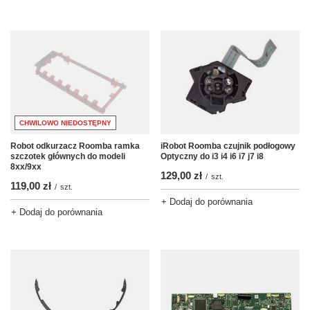
CHWILOWO NIEDOSTĘPNY
Robot odkurzacz Roomba ramka
iRobot Roomba czujnik podłogowy
szczotek głównych do modeli
Optyczny do i3 i4 i6 i7 j7 i8
8xx/9xx
129,00 zł
/
szt.
119,00 zł
/
szt.
+ Dodaj do porównania
+ Dodaj do porównania