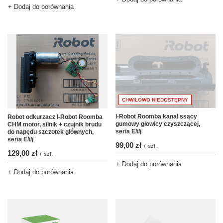
+ Dodaj do porównania
CHWILOWO NIEDOSTĘPNY
I-Robot Roomba kanał ssący
Robot odkurzacz I-Robot Roomba
gumowy głowicy czyszczącej,
CHM motor, silnik + czujnik brudu
seria E/i/j
do napędu szczotek głównych,
seria E/i/j
99,00 zł
/
szt.
129,00 zł
/
szt.
+ Dodaj do porównania
+ Dodaj do porównania