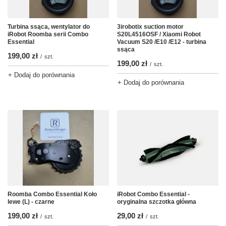
Turbina ssąca, wentylator do
3irobotix suction motor
iRobot Roomba serii Combo
S20L4516OSF / Xiaomi Robot
Essential
Vacuum S20 /E10 /E12 - turbina
ssąca
199,00 zł
/
szt.
199,00 zł
/
szt.
+ Dodaj do porównania
+ Dodaj do porównania
Roomba Combo Essential Koło
iRobot Combo Essential -
lewe (L) - czarne
oryginalna szczotka główna
199,00 zł
29,00 zł
/
szt.
/
szt.