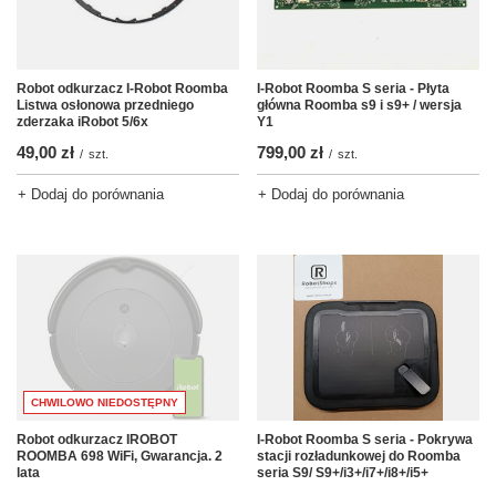
I-Robot Roomba S seria - Płyta
Robot odkurzacz I-Robot Roomba
główna Roomba s9 i s9+ / wersja
Listwa osłonowa przedniego
Y1
zderzaka iRobot 5/6x
799,00 zł
49,00 zł
/
szt.
/
szt.
+ Dodaj do porównania
+ Dodaj do porównania
CHWILOWO NIEDOSTĘPNY
I-Robot Roomba S seria - Pokrywa
Robot odkurzacz IROBOT
stacji rozładunkowej do Roomba
ROOMBA 698 WiFi, Gwarancja. 2
seria S9/ S9+/i3+/i7+/i8+/i5+
lata