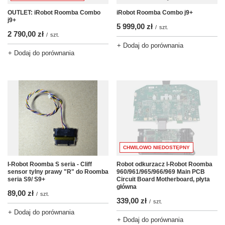
OUTLET: iRobot Roomba Combo
iRobot Roomba Combo j9+
j9+
5 999,00 zł
/
szt.
2 790,00 zł
/
szt.
+ Dodaj do porównania
+ Dodaj do porównania
CHWILOWO NIEDOSTĘPNY
I-Robot Roomba S seria - Cliff
Robot odkurzacz I-Robot Roomba
sensor tylny prawy "R" do Roomba
960/961/965/966/969 Main PCB
seria S9/ S9+
Circuit Board Motherboard, płyta
główna
89,00 zł
/
szt.
339,00 zł
/
szt.
+ Dodaj do porównania
+ Dodaj do porównania