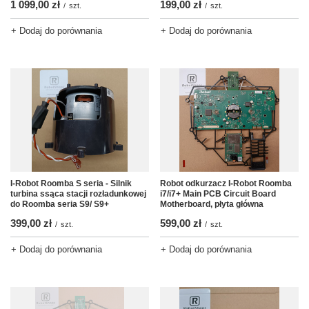
199,00 zł
1 099,00 zł
/
szt.
/
szt.
+ Dodaj do porównania
+ Dodaj do porównania
I-Robot Roomba S seria - Silnik
Robot odkurzacz I-Robot Roomba
turbina ssąca stacji rozładunkowej
i7/i7+ Main PCB Circuit Board
do Roomba seria S9/ S9+
Motherboard, płyta główna
399,00 zł
599,00 zł
/
szt.
/
szt.
+ Dodaj do porównania
+ Dodaj do porównania