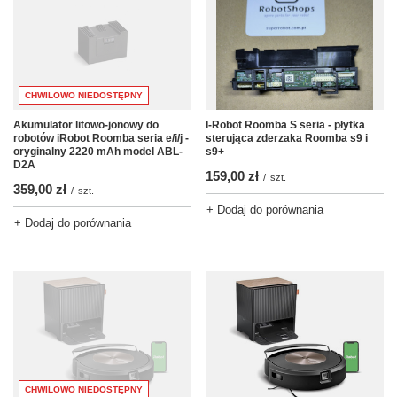
CHWILOWO NIEDOSTĘPNY
Akumulator litowo-jonowy do
I-Robot Roomba S seria - płytka
robotów iRobot Roomba seria e/i/j -
sterująca zderzaka Roomba s9 i
oryginalny 2220 mAh model ABL-
s9+
D2A
159,00 zł
/
szt.
359,00 zł
/
szt.
+ Dodaj do porównania
+ Dodaj do porównania
CHWILOWO NIEDOSTĘPNY