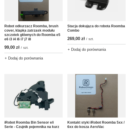
Robot odkurzacz Roomba, brush
Stacja dokująca do robota Roomba
cover, klapka zatrzask modułu
Combo
szczotek głównych do Roomba e5
269,00 zł
e6 i3 i4 i6 i7 j7 i8
/
szt.
99,00 zł
/
szt.
+ Dodaj do porównania
+ Dodaj do porównania
Kontakt styki iRobot Roomba 5xx /
iRobot Roomba Bin Sensor e/i
6xx do kosza AeroVac
Serie - Czujnik pojemnika na kurz