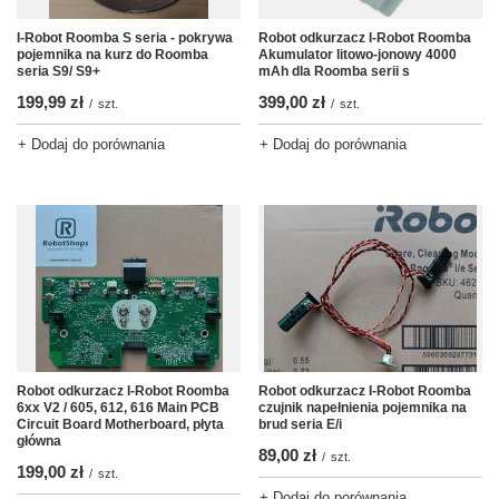
I-Robot Roomba S seria - pokrywa
Robot odkurzacz I-Robot Roomba
pojemnika na kurz do Roomba
Akumulator litowo-jonowy 4000
seria S9/ S9+
mAh dla Roomba serii s
199,99 zł
399,00 zł
/
szt.
/
szt.
+ Dodaj do porównania
+ Dodaj do porównania
Robot odkurzacz I-Robot Roomba
Robot odkurzacz I-Robot Roomba
czujnik napełnienia pojemnika na
6xx V2 / 605, 612, 616 Main PCB
brud seria E/i
Circuit Board Motherboard, płyta
główna
89,00 zł
/
szt.
199,00 zł
/
szt.
+ Dodaj do porównania