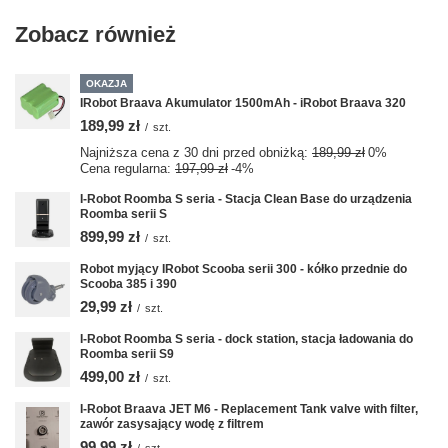
Zobacz również
OKAZJA
IRobot Braava Akumulator 1500mAh - iRobot Braava 320
189,99 zł
/
szt.
Najniższa cena z 30 dni przed obniżką:
189,99 zł
0%
Cena regularna:
197,99 zł
-4%
I-Robot Roomba S seria - Stacja Clean Base do urządzenia
Roomba serii S
899,99 zł
/
szt.
Robot myjący IRobot Scooba serii 300 - kółko przednie do
Scooba 385 i 390
29,99 zł
/
szt.
I-Robot Roomba S seria - dock station, stacja ładowania do
Roomba serii S9
499,00 zł
/
szt.
I-Robot Braava JET M6 - Replacement Tank valve with filter,
zawór zasysający wodę z filtrem
99,99 zł
/
szt.