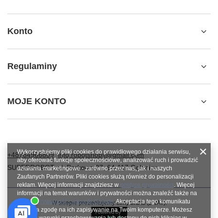
Konto
Regulaminy
MOJE KONTO
Wykorzystujemy pliki cookies do prawidłowego działania serwisu,
+48784966809
info.robotshops@gmail.com
aby oferować funkcje społecznościowe, analizować ruch i prowadzić
SUPERROBOT
,
ul. Parkowa 27
,
64-117
Gołanice
działania marketingowe - zarówno przez nas, jak i naszych
Zaufanych Partnerów. Pliki cookies służą również do personalizacji
reklam. Więcej informacji znajdziesz w
polityce prywatności
. Więcej
informacji na temat warunków i prywatności można znaleźć także na
stronie
Prywatność i warunki Google
. Akceptacja tego komunikatu
W sklepie prezentujemy ceny brutto (z VAT).
oznacza zgodę na ich zapisywanie na Twoim komputerze. Możesz