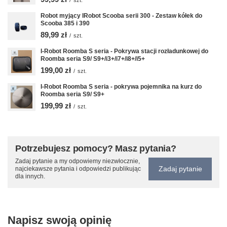
Robot myjący IRobot Scooba serii 300 - Zestaw kółek do
Scooba 385 i 390
89,99 zł
/
szt.
I-Robot Roomba S seria - Pokrywa stacji rozładunkowej do
Roomba seria S9/ S9+/i3+/i7+/i8+/i5+
199,00 zł
/
szt.
I-Robot Roomba S seria - pokrywa pojemnika na kurz do
Roomba seria S9/ S9+
199,99 zł
/
szt.
Potrzebujesz pomocy? Masz pytania?
Zadaj pytanie a my odpowiemy niezwłocznie,
Zadaj pytanie
najciekawsze pytania i odpowiedzi publikując
dla innych.
Napisz swoją opinię