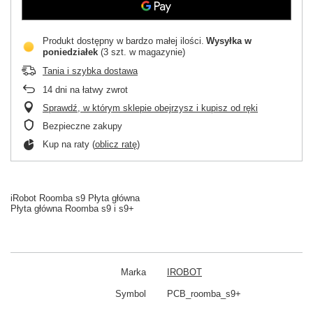
Produkt dostępny w bardzo małej ilości
Wysyłka
w
poniedziałek
(3 szt. w magazynie)
Tania i szybka dostawa
14
dni na łatwy zwrot
Sprawdź, w którym sklepie obejrzysz i kupisz od ręki
Bezpieczne zakupy
Kup na raty (
oblicz ratę
)
iRobot Roomba s9 Płyta główna
Płyta główna Roomba s9 i s9+
Marka
IROBOT
Symbol
PCB_roomba_s9+