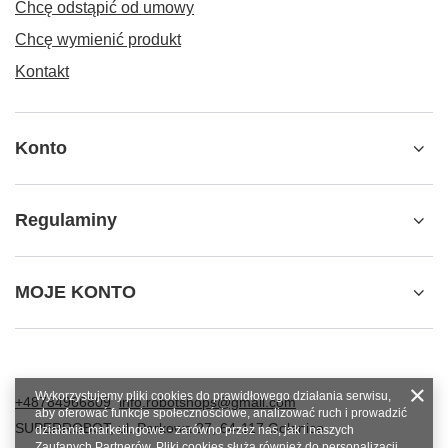
Chcę odstąpić od umowy
Chcę wymienić produkt
Kontakt
Konto
Regulaminy
MOJE KONTO
Wykorzystujemy pliki cookies do prawidłowego działania serwisu,
+48784966809
info.robotshops@gmail.com
aby oferować funkcje społecznościowe, analizować ruch i prowadzić
SUPERROBOT
,
ul. Parkowa 27
,
64-117
Gołanice
działania marketingowe - zarówno przez nas, jak i naszych
Zaufanych Partnerów. Pliki cookies służą również do personalizacji