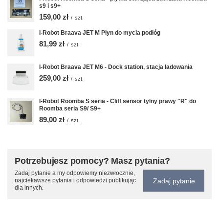
s9 i s9+
159,00 zł
/
szt.
I-Robot Braava JET M Płyn do mycia podłóg
81,99 zł
/
szt.
I-Robot Braava JET M6 - Dock station, stacja ładowania
259,00 zł
/
szt.
I-Robot Roomba S seria - Cliff sensor tylny prawy "R" do
Roomba seria S9/ S9+
89,00 zł
/
szt.
Potrzebujesz pomocy? Masz pytania?
Zadaj pytanie a my odpowiemy niezwłocznie,
Zadaj pytanie
najciekawsze pytania i odpowiedzi publikując
dla innych.