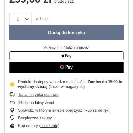
brutto
/
szt.
z
1
szt.
Dodaj do koszyka
Możesz kupić także poprzez:
Produkt dostępny w bardzo małej ilości
Zamów do
15:00 to
wyślemy dzisiaj
(1 szt. w magazynie)
Tania i szybka dostawa
14
dni na łatwy zwrot
Sprawdź, w którym sklepie obejrzysz i kupisz od ręki
Bezpieczne zakupy
Kup na raty (
oblicz ratę
)