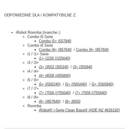
ODPOWIEDNIE DLA / KOMPATYBILNE Z:
iRobot Roomba (manche↓)
Combo i5 Serie
Combo i5+ i557840
Combo i8 Serie
Combo i8+ I857640
/
Combo i8+ I857840
i1 / i1+ Serie
i1+ i1156 (i155640)
i3 / i3+
i3+ i3552 i355240
/
i3+ i355840
i4 / i4+
i4+ i4558 (i455840)
i5 / i5+
i5+ (i565240)
/
i5+ (I565440)
/
i5+ (I565840)
i7 / i7+
i7+ i7556 (i755640)
/
i7+ i7558 (i755840)
i8 / i8+
i8+ (i857840)
/
i8+ i8550
Roomba
iRobot® i-Serie Clean Base®️ (ADE-N2 4626192)