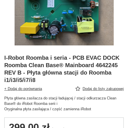
I-Robot Roomba i seria - PCB EVAC DOCK
Roomba Clean Base® Mainboard 4642245
REV B - Płyta główna stacji do Roomba
i1/i3/i5/i7/i8
+ Dodaj do porównania
Dodaj do listy zakupowej
Płyta główna zasilacza do stacji ładującej / stacji odkurzacza Clean
Base® do iRobot Roomba serii i
Oryginalna płyta zasilająca / część zamienna iRobot
299,00 zł