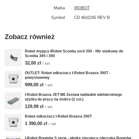
Marka
IROBOT
Symbol
CD 4642245 REV B
Zobacz również
Robot myjący IRobot Scooba serii 300 - filtr siatkowy do
Scooba 385 i 390
32,00 zł
/
szt.
OUTLET: Robot odkurzacz I-Robot Braava 390T -
powystawowy
999,00 zł
/
szt.
I-Robot Braava JET M6 Zestaw nakładek wielokrotnego
użytku do pracy na mokro (2 szt.)
129,99 zł
/
szt.
Robot odkurzacz I-Robot Braava 390T
1 390,00 zł
/
szt.
I-Robot Roomba S seria - płytka sterująca zderzaka Roomba