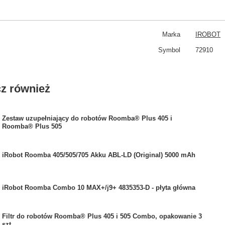
Marka
IROBOT
Symbol
72910
z również
Zestaw uzupełniający do robotów Roomba® Plus 405 i
Roomba® Plus 505
iRobot Roomba 405/505/705 Akku ABL-LD (Original) 5000 mAh
iRobot Roomba Combo 10 MAX+/j9+ 4835353-D - płyta główna
Filtr do robotów Roomba® Plus 405 i 505 Combo, opakowanie 3
szt.