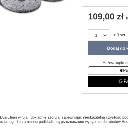
109,00 zł
b
z
3
szt.
Dodaj do 
Możesz kupić ta
DualClean wirują i dokładnie szorują, zapewniając nieskazitelną czystość po
ać smugi. Te zamienne podkładki są przeznaczone wyłącznie do robotów Ro