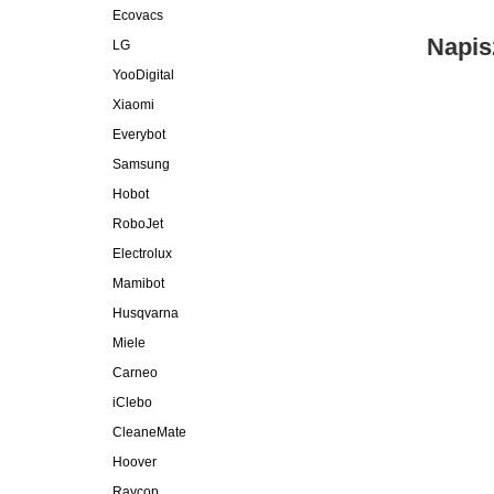
Ecovacs
Napis
LG
YooDigital
Xiaomi
Everybot
Samsung
Hobot
RoboJet
Electrolux
Mamibot
Husqvarna
Miele
Carneo
iClebo
CleaneMate
Hoover
Raycop