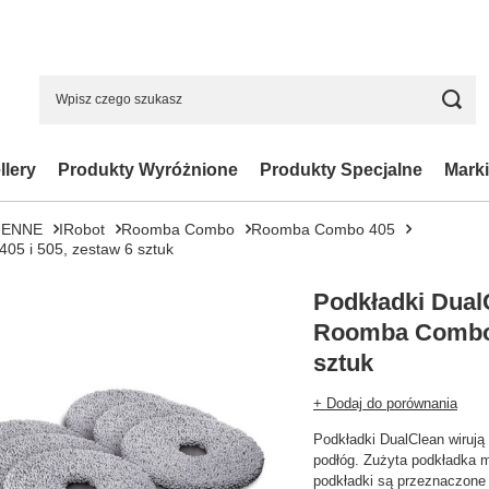
llery
Produkty Wyróżnione
Produkty Specjalne
Marki
IENNE
IRobot
Roomba Combo
Roomba Combo 405
5 i 505, zestaw 6 sztuk
Podkładki Dua
Roomba Combo 4
sztuk
+ Dodaj do porównania
Podkładki DualClean wirują 
podłóg. Zużyta podkładka 
podkładki są przeznaczone