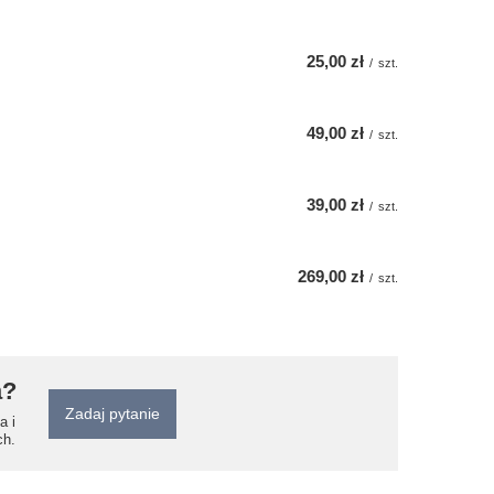
25,00 zł
/
szt.
49,00 zł
/
szt.
39,00 zł
/
szt.
269,00 zł
/
szt.
a?
Zadaj pytanie
a i
ch.