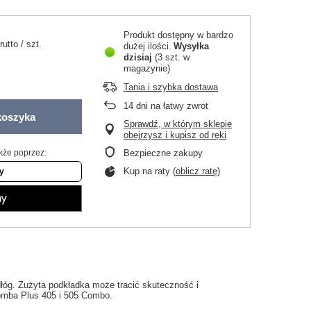
Produkt dostępny w bardzo
rutto
/
szt.
dużej ilości
Wysyłka
dzisiaj
(3 szt. w
magazynie)
Tania i szybka dostawa
14
dni na łatwy zwrot
koszyka
Sprawdź, w którym sklepie
obejrzysz i kupisz od ręki
kże poprzez:
Bezpieczne zakupy
Kup na raty (
oblicz ratę
)
dłóg. Zużyta podkładka może tracić skuteczność i
omba Plus 405 i 505 Combo.