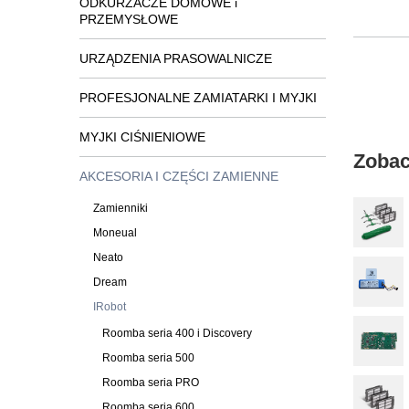
ODKURZACZE DOMOWE i
PRZEMYSŁOWE
URZĄDZENIA PRASOWALNICZE
PROFESJONALNE ZAMIATARKI I MYJKI
MYJKI CIŚNIENIOWE
Zobac
AKCESORIA I CZĘŚCI ZAMIENNE
Zamienniki
Moneual
Neato
Dream
IRobot
Roomba seria 400 i Discovery
Roomba seria 500
Roomba seria PRO
Roomba seria 600