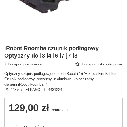
iRobot Roomba czujnik podłogowy
Optyczny do i3 i4 i6 i7 j7 i8
+ Dodaj do porównania
Dodaj do listy zakupowej
Optyczny czujnik podłogowy do serii iRobot i7 /i7+ z płaskim kablem
Czujnik podłogowy, optyczny, z obudową, kolor czarny
dla serii iRobot Roomba i7
PN 4437072 ELPASO IRT-4431224
129,00 zł
brutto
/
szt.
z
4
szt.