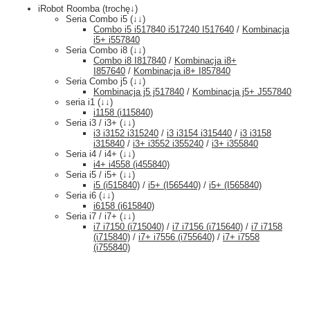
iRobot Roomba (trochę↓)
Seria Combo i5 (↓↓)
Combo i5 i517840 i517240 I517640
/
Kombinacja
i5+ i557840
Seria Combo i8 (↓↓)
Combo i8 I817840
/
Kombinacja i8+
I857640
/
Kombinacja i8+ I857840
Seria Combo j5 (↓↓)
Kombinacja j5 j517840
/
Kombinacja j5+ J557840
seria i1 (↓↓)
i1158 (i115840)
Seria i3 / i3+ (↓↓)
i3 i3152 i315240
/
i3 i3154 i315440
/
i3 i3158
i315840
/
i3+ i3552 i355240
/
i3+ i355840
Seria i4 / i4+ (↓↓)
i4+ i4558 (i455840)
Seria i5 / i5+ (↓↓)
i5 (i515840)
/
i5+ (I565440)
/
i5+ (I565840)
Seria i6 (↓↓)
i6158 (i615840)
Seria i7 / i7+ (↓↓)
i7 i7150 (i715040)
/
i7 i7156 (i715640)
/
i7 i7158
(i715840)
/
i7+ i7556 (i755640)
/
i7+ i7558
(i755840)