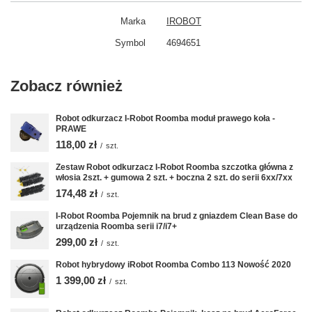
Marka
IROBOT
Symbol
4694651
Zobacz również
Robot odkurzacz I-Robot Roomba moduł prawego koła -
PRAWE
118,00 zł
/
szt.
Zestaw Robot odkurzacz I-Robot Roomba szczotka główna z
włosia 2szt. + gumowa 2 szt. + boczna 2 szt. do serii 6xx/7xx
174,48 zł
/
szt.
I-Robot Roomba Pojemnik na brud z gniazdem Clean Base do
urządzenia Roomba serii i7/i7+
299,00 zł
/
szt.
Robot hybrydowy iRobot Roomba Combo 113 Nowość 2020
1 399,00 zł
/
szt.