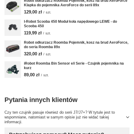
Robot odkurzacz Roomba Pojemnik, kosz na brud AeroForce
Klapka do pojemnika AeroForce do serii 89x
129,00 zł
/
szt.
I-Robot Scooba 450 Moduł koła napędowego LEWE - do
Scooba 450
119,99 zł
/
szt.
Robot odkurzacz Roomba Pojemnik, kosz na brud AeroForce,
do seria Roomba 89x
320,00 zł
/
szt.
iRobot Roomba Bin Sensor e/i Serie - Czujnik pojemnika na
kurz
89,00 zł
/
szt.
Pytania innych klientów
Czy ten czujnik pasuje również do serii J7/J7+? W tytule jest to
wspomniane, natomiast w samym opisie już nie widać takiej
informacji.