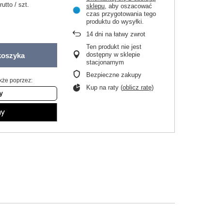
rutto
/
szt.
sklepu
, aby oszacować
czas przygotowania tego
produktu do wysyłki.
14
dni na łatwy zwrot
Ten produkt nie jest
dostępny w sklepie
koszyka
stacjonarnym
Bezpieczne zakupy
kże poprzez:
Kup na raty (
oblicz ratę
)