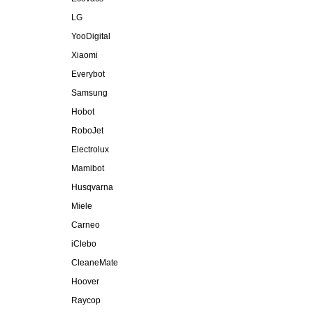
LG
YooDigital
Xiaomi
Everybot
Samsung
Hobot
RoboJet
Electrolux
Mamibot
Husqvarna
Miele
Carneo
iClebo
CleaneMate
Hoover
Raycop