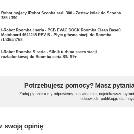
Robot myjący IRobot Scooba serii 300 - Zestaw kółek do Scooba
385 i 390
I-Robot Roomba i seria - PCB EVAC DOCK Roomba Clean Base®
Mainboard 4642245 REV B - Płyta główna stacji do Roomba
i1/i3/i5/i7/i8
I-Robot Roomba S seria - Silnik turbina ssąca stacji
rozładunkowej do Roomba seria S9/ S9+
Potrzebujesz pomocy? Masz pytani
Zadaj pytanie a my odpowiemy niezwłocznie, najciekawsze pytani
odpowiedzi publikując dla inny
z swoją opinię