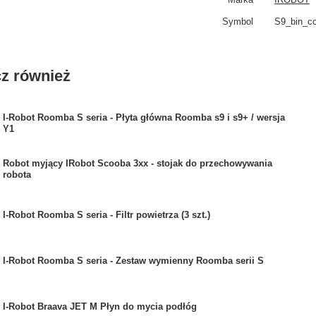
Symbol
S9_bin_c
z również
I-Robot Roomba S seria - Płyta główna Roomba s9 i s9+ / wersja
Y1
Robot myjący IRobot Scooba 3xx - stojak do przechowywania
robota
I-Robot Roomba S seria - Filtr powietrza (3 szt.)
I-Robot Roomba S seria - Zestaw wymienny Roomba serii S
I-Robot Braava JET M Płyn do mycia podłóg