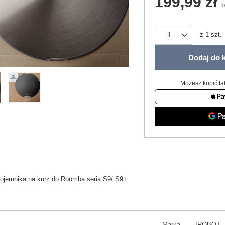
199,99 zł
b
z
1
szt.
Dodaj do 
Możesz kupić ta
ojemnika na kurz do Roomba seria S9/ S9+
Marka
IROBOT