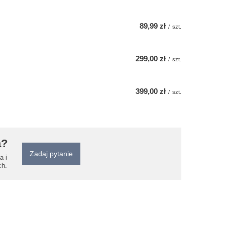
89,99 zł
/
szt.
299,00 zł
/
szt.
399,00 zł
/
szt.
a?
Zadaj pytanie
a i
ch.