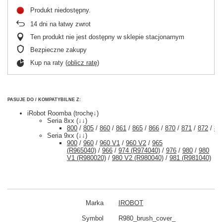
Produkt niedostępny
14
dni na łatwy zwrot
Ten produkt nie jest dostępny w sklepie stacjonarnym
Bezpieczne zakupy
Kup na raty (
oblicz ratę
)
PASUJE DO / KOMPATYBILNE Z:
iRobot Roomba (trochę↓)
Seria 8xx (↓↓)
800
/
805
/
860
/
861
/
865
/
866
/
870
/
871
/
872
/
87
Seria 9xx (↓↓)
900
/
960
/
960 V1
/
960 V2
/
965
(R965040)
/
966
/
974 (R974040)
/
976
/
980
/
980
V1 (R980020)
/
980 V2 (R980040)
/
981 (R981040)
Marka
IROBOT
Symbol
R980_brush_cover_