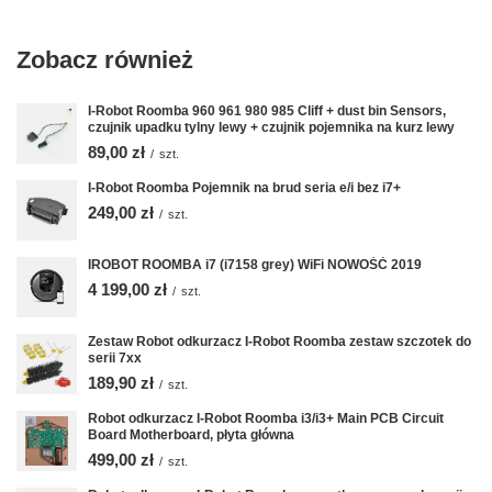
Zobacz również
I-Robot Roomba 960 961 980 985 Cliff + dust bin Sensors,
czujnik upadku tylny lewy + czujnik pojemnika na kurz lewy
89,00 zł
/
szt.
I-Robot Roomba Pojemnik na brud seria e/i bez i7+
249,00 zł
/
szt.
IROBOT ROOMBA i7 (i7158 grey) WiFi NOWOŚĆ 2019
4 199,00 zł
/
szt.
Zestaw Robot odkurzacz I-Robot Roomba zestaw szczotek do
serii 7xx
189,90 zł
/
szt.
Robot odkurzacz I-Robot Roomba i3/i3+ Main PCB Circuit
Board Motherboard, płyta główna
499,00 zł
/
szt.