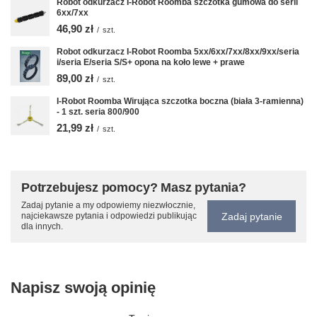
Robot odkurzacz I-Robot Roomba szczotka gumowa do serii
6xx/7xx
46,90 zł
/
szt.
Robot odkurzacz I-Robot Roomba 5xx/6xx/7xx/8xx/9xx/seria
i/seria E/seria S/S+ opona na koło lewe + prawe
89,00 zł
/
szt.
I-Robot Roomba Wirująca szczotka boczna (biała 3-ramienna)
- 1 szt. seria 800/900
21,99 zł
/
szt.
Potrzebujesz pomocy? Masz pytania?
Zadaj pytanie a my odpowiemy niezwłocznie,
Zadaj pytanie
najciekawsze pytania i odpowiedzi publikując
dla innych.
Napisz swoją opinię