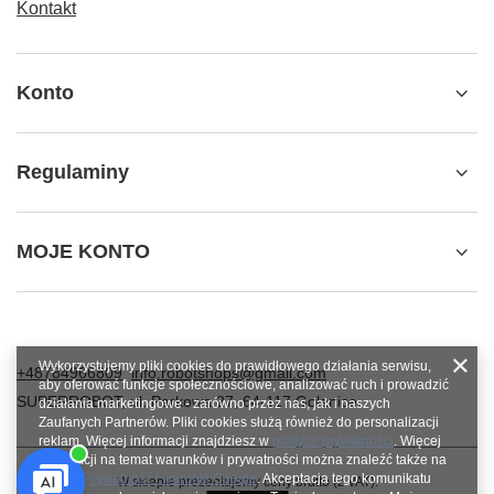
Kontakt
Konto
Regulaminy
MOJE KONTO
Wykorzystujemy pliki cookies do prawidłowego działania serwisu,
+48784966809
info.robotshops@gmail.com
aby oferować funkcje społecznościowe, analizować ruch i prowadzić
SUPERROBOT
,
ul. Parkowa 27
,
64-117
Gołanice
działania marketingowe - zarówno przez nas, jak i naszych
Zaufanych Partnerów. Pliki cookies służą również do personalizacji
reklam. Więcej informacji znajdziesz w
polityce prywatności
. Więcej
informacji na temat warunków i prywatności można znaleźć także na
stronie
Prywatność i warunki Google
. Akceptacja tego komunikatu
W sklepie prezentujemy ceny brutto (z VAT).