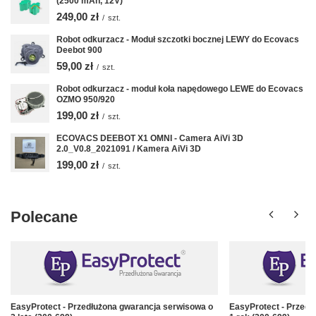
(2500 mAh, 12V)
249,00 zł
/
szt.
Robot odkurzacz - Moduł szczotki bocznej LEWY do Ecovacs
Deebot 900
59,00 zł
/
szt.
Robot odkurzacz - moduł koła napędowego LEWE do Ecovacs
OZMO 950/920
199,00 zł
/
szt.
ECOVACS DEEBOT X1 OMNI - Camera AiVi 3D
2.0_V0.8_2021091 / Kamera AiVi 3D
199,00 zł
/
szt.
Polecane
EasyProtect - Przedłużona gwarancja serwisowa o
EasyProtect - Przedł