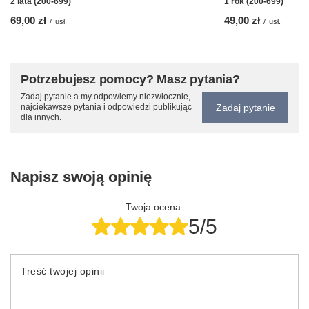
2 lata (200-699)
1 rok (200-699)
69,00 zł
49,00 zł
/
usł.
/
usł.
Potrzebujesz pomocy? Masz pytania?
Zadaj pytanie a my odpowiemy niezwłocznie,
Zadaj pytanie
najciekawsze pytania i odpowiedzi publikując
dla innych.
Napisz swoją opinię
Twoja ocena:
5/5
Treść twojej opinii