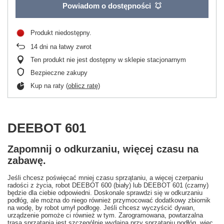
Powiadom o dostępności
Produkt niedostępny
14
dni na łatwy zwrot
Ten produkt nie jest dostępny w sklepie stacjonarnym
Bezpieczne zakupy
Kup na raty (
oblicz ratę
)
DEEBOT 601
Zapomnij o odkurzaniu, więcej czasu na
zabawę.
Jeśli chcesz poświęcać mniej czasu sprzątaniu, a więcej czerpaniu
radości z życia, robot DEEBOT 600 (biały) lub DEEBOT 601 (czarny)
będzie dla ciebie odpowiedni. Doskonale sprawdzi się w odkurzaniu
podłóg, ale można do niego również przymocować dodatkowy zbiornik
na wodę, by robot umył podłogę. Jeśli chcesz wyczyścić dywan,
urządzenie pomoże ci również w tym. Zarogramowana, powtarzalna
trasa sprzątania jest szczególnie wydajna przy sprzątaniu podłóg, więc