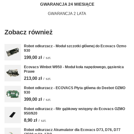
GWARANCJA 24 MIESIĄCE
GWARANCJA 2 LATA
Zobacz również
Robot odkurzacz - Moduł szczotki głównej do Ecovacs Ozmo
930
199,00 zł
/
szt.
Ecovacs Winbot W950 - Moduł koła napędowego, gąsienica
Prawe
213,00 zł
/
szt.
Robot odkurzacz - ECOVACS Płyta główna do Deebot OZMO
930
399,00 zł
/
szt.
Robot odkurzacz - filtr gąbkowy wstępny do Ecovacs OZMO
950/920
8,90 zł
/
szt.
Robot odkurzacz Akumulator dla Ecovacs D73, D76, D77