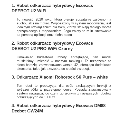
1. Robot odkurzacz hybrydowy Ecovacs
DEEBOT U2 WiFi
To nowość 2020 roku, która oferuje sprzątanie zarówno na
sucho, jak i na mokro. Wyposażony w system mopowania, jest
idealnym rozwiązaniem dla tych, którzy szukają taniego robota
sprzątającego z mopowaniem. Jego zalety to m.in. sterowanie
za pomocą aplikacji oraz cicha praca.
2. Robot odkurzacz hybrydowy Ecovacs
DEEBOT U2 PRO WiFi Czarny
Omawiając budżetowe roboty sprzątające, ten model
musieliśmy umieścić w naszym rankingu. To urządzenie to
nieco bardziej zaawansowana wersja U2, oferująca dodatkowe
akcesoria, takie jak szczotka do sierści zwierząt.
3. Odkurzacz Xiaomi Roborock S6 Pure – white
Ten robot to propozycja dla osób szukających funkcji z
wyższej półki w przystępnej cenie. Posiada zaawansowany
system nawigacji, co czyni go jednym z najlepszych robotów
odkurzających do 1000 zł.
4. Robot odkurzacz hybrydowy Ecovacs DM88
Deebot GW24M