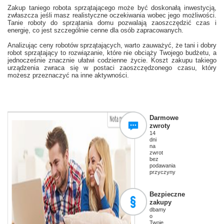
Zakup taniego robota sprzątającego może być doskonałą inwestycją,
zwłaszcza jeśli masz realistyczne oczekiwania wobec jego możliwości.
Tanie roboty do sprzątania domu pozwalają zaoszczędzić czas i
energię, co jest szczególnie cenne dla osób zapracowanych.
Analizując ceny robotów sprzątających, warto zauważyć, że tani i dobry
robot sprzątający to rozwiązanie, które nie obciąży Twojego budżetu, a
jednocześnie znacznie ułatwi codzienne życie. Koszt zakupu takiego
urządzenia zwraca się w postaci zaoszczędzonego czasu, który
możesz przeznaczyć na inne aktywności.
Darmowe
zwroty
14
dni
na
zwrot
bez
podawania
przyczyny
Bezpieczne
zakupy
dbamy
o
Twoje