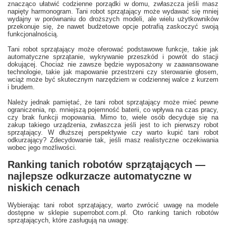
znacząco ułatwić codzienne porządki w domu, zwłaszcza jeśli masz
napięty harmonogram. Tani robot sprzątający może wydawać się mniej
wydajny w porównaniu do droższych modeli, ale wielu użytkowników
przekonuje się, że nawet budżetowe opcje potrafią zaskoczyć swoją
funkcjonalnością.
Tani robot sprzątający może oferować podstawowe funkcje, takie jak
automatyczne sprzątanie, wykrywanie przeszkód i powrót do stacji
dokującej. Chociaż nie zawsze będzie wyposażony w zaawansowane
technologie, takie jak mapowanie przestrzeni czy sterowanie głosem,
wciąż może być skutecznym narzędziem w codziennej walce z kurzem
i brudem.
Należy jednak pamiętać, że tani robot sprzątający może mieć pewne
ograniczenia, np. mniejszą pojemność baterii, co wpływa na czas pracy,
czy brak funkcji mopowania. Mimo to, wiele osób decyduje się na
zakup takiego urządzenia, zwłaszcza jeśli jest to ich pierwszy robot
sprzątający. W dłuższej perspektywie czy warto kupić tani robot
odkurzający? Zdecydowanie tak, jeśli masz realistyczne oczekiwania
wobec jego możliwości.
Ranking tanich robotów sprzątających —
najlepsze odkurzacze automatyczne w
niskich cenach
Wybierając tani robot sprzątający, warto zwrócić uwagę na modele
dostępne w sklepie superrobot.com.pl. Oto ranking tanich robotów
sprzątających, które zasługują na uwagę: