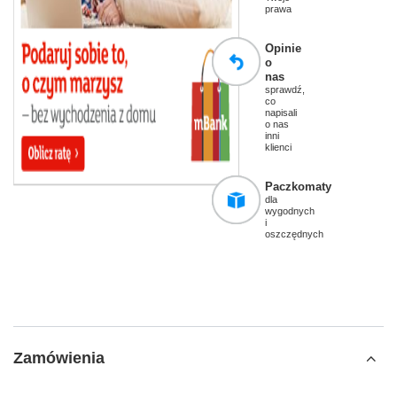
prawa
Opinie
o
nas
sprawdź,
co
napisali
o nas
inni
klienci
Paczkomaty
dla
wygodnych
i
oszczędnych
Zamówienia