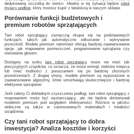
dedykowaną szczotką do sierści. Idealny w tej sytuacji będzie
robot
myjący podłogi
, który możesz kupić z łatwością w naszym sklepie.
Porównanie funkcji budżetowych i
premium robotów sprzątających
Tani robot sprzątający zazwyczaj skupia się na podstawowych
funkcjach, takich jak automatyczne odkurzanie i wykrywanie
przeszkód. Modele premium natomiast oferują bardziej zaawansowane
opcje, jak mapowanie pomieszczeń, programowanie sprzątania czy
sterowanie głosem.
Dostępny na rynku
tani robot sprzątający
może nie mieć tak
precyzyjnych czujników, co oznacza, że może ominąć niektóre miejsca
lub mieć trudności z poruszaniem się po bardziej złożonych
przestrzeniach. Z drugiej strony, modele premium są wyposażone w
zaawansowane algorytmy, które umożliwiają skuteczniejsze i bardziej
efektywne sprzątanie.
Jeśli zależy Ci dokładnym czyszczeniu podłogi, tani robot sprzątający z
mopowaniem może być wystarczający, ale nie będzie dorównywał
modelom premium pod względem efektywności. Różnice w jakości
widoczne są także w zastosowanych materiałach i trwałości
urządzenia.
Czy tani robot sprzątający to dobra
inwestycja? Analiza kosztów i korzyści