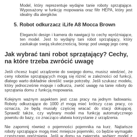
Model, który reprezentuje wydajne tanie roboty sprzątające.
Wyposażony w funkcję mopowania oraz filtr HEPA, który jest
idealny dla alergików.
5. Robot odkurzacz iLife A8 Mocca Brown
Elegancki design i kamera do nawigacji to cechy wyróżniające,
ten model. Jest to wydajny tani robot sprzątający, który
zaskakuje swoją skutecznością, biorąc pod uwagę jego cenę.
Jak wybrać tani robot sprzątający? Cechy,
na które trzeba zwrócić uwagę
Jeśli chcesz kupić urządzenie do swojego domu, musisz wiedzieć, że
ceny robotów sprzątających mogą się różnić w zależności od funkcji,
dlatego warto dokładnie określić swoje potrzeby. Jeśli szukasz modelu,
który jednocześnie mopuje i odkurza, zwróć uwagę na tanie roboty do
sprzątania domu z funkcją mopowania.
Kolejnym ważnym aspektem jest czas pracy na jednym ładowaniu.
Roboty odkurzające do 1000 zł mogą mieć krótszy czas pracy, co
oznacza, że będą musiały częściej wracać do stacji dokującej.
Sprawdź także, czy wybrany model ma funkcję automatycznego
powrotu do bazy, co znacząco ułatwia korzystanie z urządzenia.
Nie zapomnij również o pojemności pojemnika na kurz. Najtańsze
roboty sprzątające mogą mieć mniejsze pojemniki, co będzie wymagało
częstszego opróżniania. Jeśli w domu są zwierzęta, wybierz model z