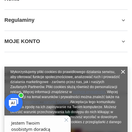
Regulaminy
MOJE KONTO
Wykorzystujemy pliki cookies do prawidłowego działania serwisu,
+48784966809
info.robotshops@gmail.com
aby oferować funkcje społecznościowe, analizować ruch i prowadzić
SUPERROBOT
,
ul. Parkowa 27
,
64-117
Gołanice
działania marketingowe - zarówno przez nas, jak i naszych
Zaufanych Partnerów. Pliki cookies służą również do personalizacji
reklam. Więcej informacji znajdziesz w
polityce prywatności
. Więcej
informacji na temat warunków i prywatności można znaleźć także na
stronie
Prywatność i warunki Google
. Akceptacja tego komunikatu
W sklepie prezentujemy ceny brutto (z VAT).
oznacza zgodę na ich zapisywanie na Twoim komputerze. Możesz
określić warunki przechowywania lub dostępu do nich klikając w
zakładkę „Konfiguracja zgód”. Zgodę możesz wycofać w dowolnym
momencie poprzez usunięcie plików cookies z przeglądarki z danego
urządzenia końcowego.