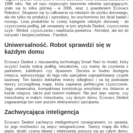
1998 roku. Nie od razu rozpoczęto tworzenie robotów sprzątających,
stało się to kilka później - w 2006, wraz z powołaniem Ecovacs
Robotics. Skupiono się tu całkowicie na robotach do użytku domowego,
ale nie tylko na produkcji i sprzedaży, bo uruchomiono też dział badań i
rozwoju. Linia produktów to cztery kategorie robotyki domowej - do
czyszczenia podłóg, jak omawiany w tym artykule Deebot, czyszczenia
szyb - Winbot, czyszczenia i nawilżania powietrza - Atmobot, ale też do
rozrywki i bezpieczeństwa - Famibot.
Uniwersalność. Robot sprawdzi się w
każdym domu
Ecovacs Deebot z niezawodną technologią Smart Navi to model, który
oczyści każdy rodzaj podłóg, niezależnie, czy mamy do czynienia z
parkietem, kafelkami czy dywanem. Dociera w trudno dostępne
miejsca, wykorzystując do tego celu specjalnie zaprojektowany czujnik
laserowy. Ten bardzo dokładnie mierzy odległości i na tej podstawie
tworzy szczegółową mapę, która zapewnia perfekcyjne czyszczenie.
Jego uniwersalna, kompaktowa konstrukcja umożliwia mu dotarcie w
każde miejsce, także pod niskimi meblami. Nie jest więc ważne, czy
mieszkamy w małym mieszkaniu, czy dużym domu, Ecovacs Deebot
zagwarantuje ten sam poziom efektywności sprzątania.
Zachwycająca inteligencja
Ecovacs Deebot zachwyca inteligentnymi rozwiązaniami, co sprawia,
że jego możliwości są wręcz nieograniczone. Tworzy mapę dla kilku
pięter, dzięki czemu łatwiej i efektywniej porusza się po całym domu.