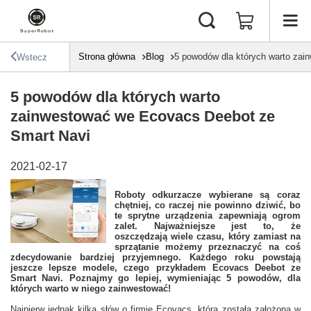
Strona główna
Blog
5 powodów dla których warto za
Wstecz
5 powodów dla których warto
zainwestować we Ecovacs Deebot ze
Smart Navi
2021-02-17
Roboty odkurzacze wybierane są coraz
chętniej, co raczej nie powinno dziwić, bo
te sprytne urządzenia zapewniają ogrom
zalet. Najważniejsze jest to, że
oszczędzają wiele czasu, który zamiast na
sprzątanie możemy przeznaczyć na coś
zdecydowanie bardziej przyjemnego. Każdego roku powstają
jeszcze lepsze modele, czego przykładem Ecovacs Deebot ze
Smart Navi. Poznajmy go lepiej, wymieniając 5 powodów, dla
których warto w niego zainwestować!
Najpierw jednak kilka słów o firmie Ecovacs, która została założona w