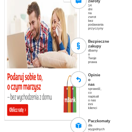
zwroty
14
dni
na
zwrot
bez
podawania
przyczyny
Bezpieczne
zakupy
dbamy
o
Twoje
prawa
Opinie
o
nas
sprawdź,
co
napisali
o nas
inni
klienci
Paczkomaty
dla
wygodnych