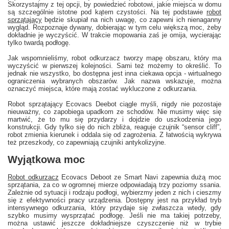
Skorzystajmy z tej opcji, by powiedzieć robotowi, jakie miejsca w domu
są szczególnie istotne pod kątem czystości. Na tej podstawie
robot
sprzątający
będzie skupiał na nich uwagę, co zapewni ich nienaganny
wygląd. Rozpoznaje dywany, dobierając w tym celu większą moc, żeby
dokładnie je wyczyścić. W trakcie mopowania zaś je omija, wycierając
tylko twardą podłogę.
Jak wspomnieliśmy, robot odkurzacz tworzy mapę obszaru, który ma
wyczyścić w pierwszej kolejności. Sami też możemy to określić. To
jednak nie wszystko, bo dostępna jest inna ciekawa opcja - wirtualnego
ograniczenia wybranych obszarów. Jak nazwa wskazuje, można
oznaczyć miejsca, które mają zostać wykluczone z odkurzania.
Robot sprzątający Ecovacs Deebot ciągle myśli, nigdy nie pozostaje
nieuważny, co zapobiega upadkom ze schodów. Nie musimy więc się
martwić, że to mu się przydarzy i dojdzie do uszkodzenia jego
konstrukcji. Gdy tylko się do nich zbliża, reaguje czujnik “sensor cliff”,
robot zmienia kierunek i oddala się od zagrożenia. Z łatwością wykrywa
też przeszkody, co zapewniają czujniki antykolizyjne.
Wyjątkowa moc
Robot odkurzacz
Ecovacs Deboot ze Smart Navi zapewnia dużą moc
sprzątania, za co w ogromnej mierze odpowiadają trzy poziomy ssania.
Zależnie od sytuacji i rodzaju podłogi, wybierzmy jeden z nich i cieszmy
się z efektywności pracy urządzenia. Dostępny jest na przykład tryb
intensywnego odkurzania, który przydaje się zwłaszcza wtedy, gdy
szybko musimy wysprzątać podłogę. Jeśli nie ma takiej potrzeby,
można ustawić jeszcze dokładniejsze czyszczenie niż w trybie