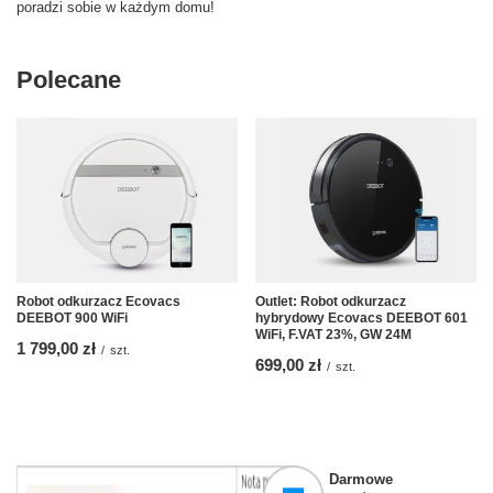
poradzi sobie w każdym domu!
Polecane
Robot odkurzacz Ecovacs
Outlet: Robot odkurzacz
DEEBOT 900 WiFi
hybrydowy Ecovacs DEEBOT 601
WiFi, F.VAT 23%, GW 24M
1 799,00 zł
/
szt.
699,00 zł
/
szt.
Darmowe