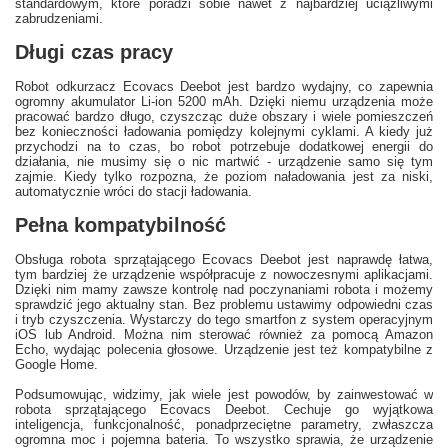
standardowym, które poradzi sobie nawet z najbardziej uciążliwymi
zabrudzeniami.
Długi czas pracy
Robot odkurzacz Ecovacs Deebot jest bardzo wydajny, co zapewnia
ogromny akumulator Li-ion 5200 mAh. Dzięki niemu urządzenia może
pracować bardzo długo, czyszcząc duże obszary i wiele pomieszczeń
bez konieczności ładowania pomiędzy kolejnymi cyklami. A kiedy już
przychodzi na to czas, bo robot potrzebuje dodatkowej energii do
działania, nie musimy się o nic martwić - urządzenie samo się tym
zajmie. Kiedy tylko rozpozna, że poziom naładowania jest za niski,
automatycznie wróci do stacji ładowania.
Pełna kompatybilność
Obsługa robota sprzątającego Ecovacs Deebot jest naprawdę łatwa,
tym bardziej że urządzenie współpracuje z nowoczesnymi aplikacjami.
Dzięki nim mamy zawsze kontrolę nad poczynaniami robota i możemy
sprawdzić jego aktualny stan. Bez problemu ustawimy odpowiedni czas
i tryb czyszczenia. Wystarczy do tego smartfon z system operacyjnym
iOS lub Android. Można nim sterować również za pomocą Amazon
Echo, wydając polecenia głosowe. Urządzenie jest też kompatybilne z
Google Home.
Podsumowując, widzimy, jak wiele jest powodów, by zainwestować w
robota sprzątającego Ecovacs Deebot. Cechuje go wyjątkowa
inteligencja, funkcjonalność, ponadprzeciętne parametry, zwłaszcza
ogromna moc i pojemna bateria. To wszystko sprawia, że urządzenie