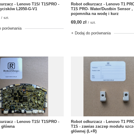
kurzacz - Lenovo T1S/ T1SPRO -
Robot odkurzacz - Lenovo T1 PR
zycisków L2050-G-V1
T1S PRO- Water/Dustbin Sensor , 
pojemnika na wodę i kurz
/
szt.
69,00 zł
/
szt.
o porównania
+ Dodaj do porównania
kurzacz - Lenovo T1S/ T1SPRO -
Robot odkurzacz - Lenovo T1 PR
a główna
T1S - zawias zaczep modułu szcz
głównej (L+R)