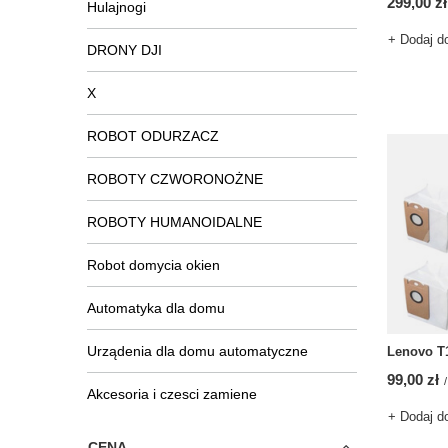
299,00 zł
Hulajnogi
+ Dodaj d
DRONY DJI
X
ROBOT ODURZACZ
ROBOTY CZWORONOŻNE
ROBOTY HUMANOIDALNE
Robot domycia okien
Automatyka dla domu
Urządenia dla domu automatyczne
Lenovo T1
99,00 zł
/
Akcesoria i czesci zamiene
+ Dodaj d
CENA