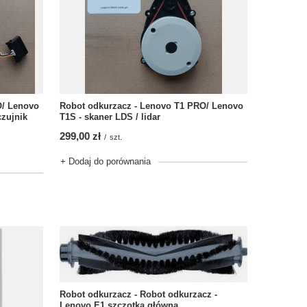
O/ Lenovo
Robot odkurzacz - Lenovo T1 PRO/ Lenovo
czujnik
T1S - skaner LDS / lidar
299,00 zł
/
szt.
+ Dodaj do porównania
Robot odkurzacz - Robot odkurzacz -
Lenovo E1 szczotka główna