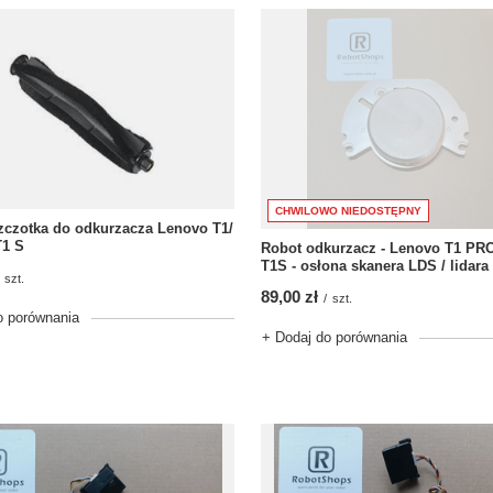
CHWILOWO NIEDOSTĘPNY
zczotka do odkurzacza Lenovo T1/
T1 S
Robot odkurzacz - Lenovo T1 PR
T1S - osłona skanera LDS / lidara
szt.
89,00 zł
/
szt.
o porównania
+ Dodaj do porównania