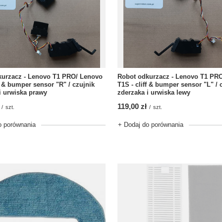
kurzacz - Lenovo T1 PRO/ Lenovo
Robot odkurzacz - Lenovo T1 PR
ff & bumper sensor "R" / czujnik
T1S - cliff & bumper sensor "L" / 
i urwiska prawy
zderzaka i urwiska lewy
119,00 zł
/
szt.
/
szt.
o porównania
+ Dodaj do porównania