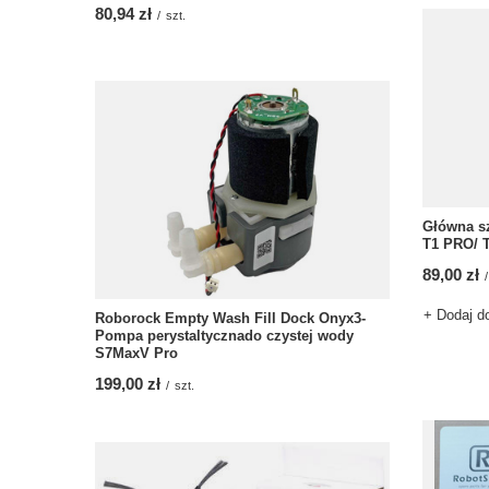
80,94 zł
/
szt.
Główna s
T1 PRO/ 
89,00 zł
/
+ Dodaj d
Roborock Empty Wash Fill Dock Onyx3-
Pompa perystaltycznado czystej wody
S7MaxV Pro
199,00 zł
/
szt.