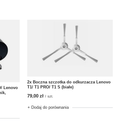
2x Boczna szczotka do odkurzacza Lenovo
T1/ T1 PRO/ T1 S (białe)
O/ Lenovo
nik,
79,00 zł
/
szt.
+ Dodaj do porównania