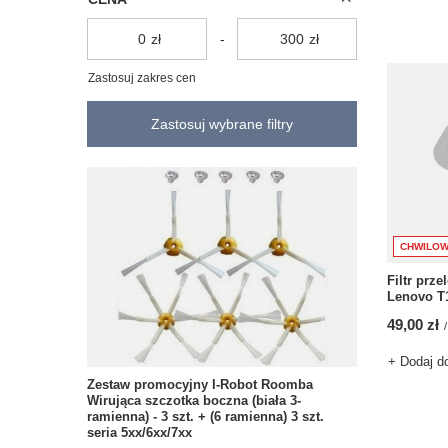
zł
-
zł
Zastosuj zakres cen
Zastosuj wybrane filtry
CHWILOW
Filtr prz
Lenovo T1
49,00 zł
/
+ Dodaj d
Zestaw promocyjny I-Robot Roomba
Wirująca szczotka boczna (biała 3-
ramienna) - 3 szt. + (6 ramienna) 3 szt.
seria 5xx/6xx/7xx