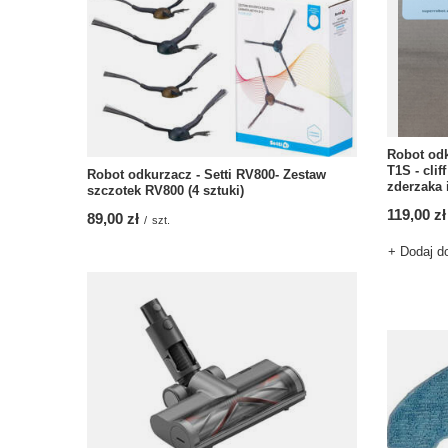
Robot od
T1S - cli
Robot odkurzacz - Setti RV800- Zestaw
zderzaka 
szczotek RV800 (4 sztuki)
119,00 zł
89,00 zł
/
szt.
+ Dodaj d