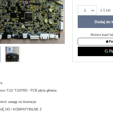
z
1
szt.
Dodaj do 
Możesz kupić ta
ara
ovo T1S/ T1SPRO - PCB płyta główna
ócić uwagę na ilustracje.
IĘ DO / KOMPATYBILNE Z: