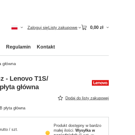
0,00 zł
Zaloguj się
Listy zakupowe
Regulamin
Kontakt
a główna
z - Lenovo T1S/
płyta główna
Dodaj do listy zakupowej
 płyta główna
Produkt dostępny w bardzo
rutto
/
szt.
małej ilości
Wysyłka
w