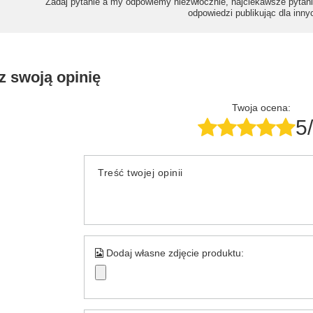
Zadaj pytanie a my odpowiemy niezwłocznie, najciekawsze pytani
odpowiedzi publikując dla inny
z swoją opinię
Twoja ocena:
5
Treść twojej opinii
Dodaj własne zdjęcie produktu: