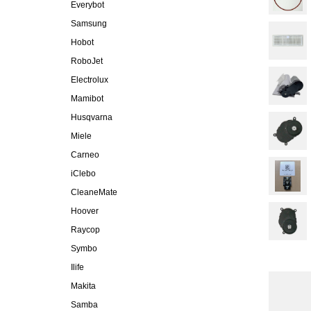
Everybot
Samsung
Hobot
RoboJet
Electrolux
Mamibot
Husqvarna
Miele
Carneo
iClebo
CleaneMate
Hoover
Raycop
Symbo
Ilife
Makita
Samba