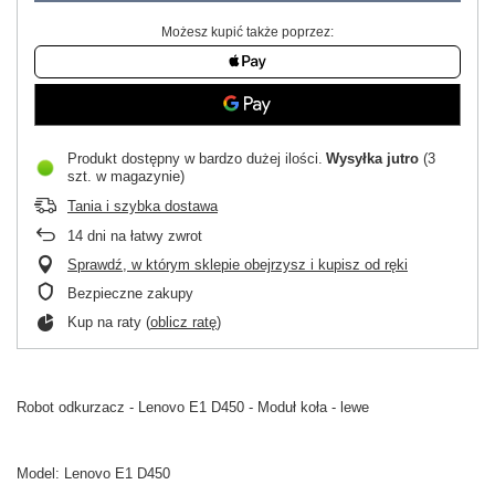
Możesz kupić także poprzez:
Produkt dostępny w bardzo dużej ilości
Wysyłka
jutro
(3
szt. w magazynie)
Tania i szybka dostawa
14
dni na łatwy zwrot
Sprawdź, w którym sklepie obejrzysz i kupisz od ręki
Bezpieczne zakupy
Kup na raty (
oblicz ratę
)
Robot odkurzacz - Lenovo E1 D450 - Moduł koła - lewe
Model: Lenovo E1 D450