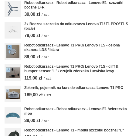
Robot odkurzacz - Robot odkurzacz - Lenovo E1- szczotki
boczne L+R
39,00 zł
/
szt.
2x Boczna szczotka do odkurzacza Lenovo T1/ T1 PRO/ T1 S
(białe)
79,00 zł
/
szt.
Robot odkurzacz - Lenovo T1 PRO/ Lenovo T1S - osłona
skanera LDS / lidara
89,00 zł
/
szt.
Robot odkurzacz - Lenovo T1 PRO/ Lenovo T1S - cliff &
bumper sensor "L" / czujnik zderzaka i urwiska lewy
119,00 zł
/
szt.
Zbiornik, pojemnik na kurz do odkurzacza Lenovo T1 PRO
189,00 zł
/
szt.
Robot odkurzacz - Robot odkurzacz - Lenovo E1 ściereczka
mop
39,00 zł
/
szt.
Robot odkurzacz - Lenovo T1 - moduł szczotki bocznej "L"