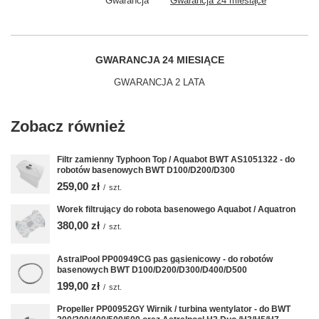
Gwarancja
Gwarancja 24 miesiące
GWARANCJA 24 MIESIĄCE
GWARANCJA 2 LATA
Zobacz również
Filtr zamienny Typhoon Top / Aquabot BWT AS1051322 - do
robotów basenowych BWT D100/D200/D300
259,00 zł
/
szt.
Worek filtrujący do robota basenowego Aquabot / Aquatron
380,00 zł
/
szt.
AstralPool PP00949CG pas gąsienicowy - do robotów
basenowych BWT D100/D200/D300/D400/D500
199,00 zł
/
szt.
Propeller PP00952GY Wirnik / turbina wentylator - do BWT