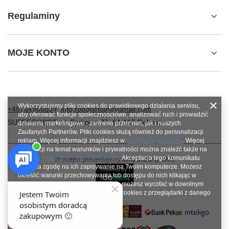
Regulaminy
MOJE KONTO
Wykorzystujemy pliki cookies do prawidłowego działania serwisu,
+48784966809
info.robotshops@gmail.com
aby oferować funkcje społecznościowe, analizować ruch i prowadzić
SUPERROBOT
,
ul. Parkowa 27
,
64-117
Gołanice
działania marketingowe - zarówno przez nas, jak i naszych
Zaufanych Partnerów. Pliki cookies służą również do personalizacji
reklam. Więcej informacji znajdziesz w
polityce prywatności
. Więcej
informacji na temat warunków i prywatności można znaleźć także na
stronie
Prywatność i warunki Google
. Akceptacja tego komunikatu
W sklepie prezentujemy ceny brutto (z VAT).
oznacza zgodę na ich zapisywanie na Twoim komputerze. Możesz
określić warunki przechowywania lub dostępu do nich klikając w
zakładkę „Konfiguracja zgód”. Zgodę możesz wycofać w dowolnym
momencie poprzez usunięcie plików cookies z przeglądarki z danego
urządzenia końcowego.
Zamknij