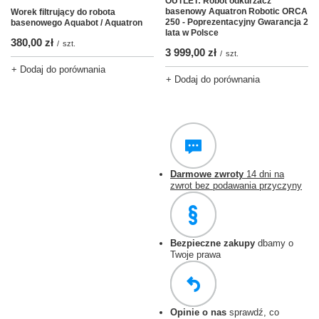
OUTLET: Robot odkurzacz
basenowy Aquatron Robotic ORCA
Worek filtrujący do robota
250 - Poprezentacyjny Gwarancja 2
basenowego Aquabot / Aquatron
lata w Polsce
380,00 zł
/
szt.
3 999,00 zł
/
szt.
+ Dodaj do porównania
+ Dodaj do porównania
Darmowe zwroty
14 dni na
zwrot bez podawania przyczyny
Bezpieczne zakupy
dbamy o
Twoje prawa
Opinie o nas
sprawdź, co