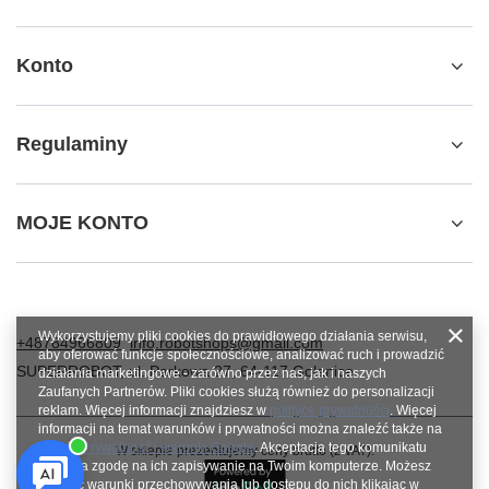
Konto
Regulaminy
MOJE KONTO
Wykorzystujemy pliki cookies do prawidłowego działania serwisu,
+48784966809
info.robotshops@gmail.com
aby oferować funkcje społecznościowe, analizować ruch i prowadzić
SUPERROBOT
,
ul. Parkowa 27
,
64-117
Gołanice
działania marketingowe - zarówno przez nas, jak i naszych
Zaufanych Partnerów. Pliki cookies służą również do personalizacji
reklam. Więcej informacji znajdziesz w
polityce prywatności
. Więcej
informacji na temat warunków i prywatności można znaleźć także na
stronie
Prywatność i warunki Google
. Akceptacja tego komunikatu
W sklepie prezentujemy ceny brutto (z VAT).
oznacza zgodę na ich zapisywanie na Twoim komputerze. Możesz
określić warunki przechowywania lub dostępu do nich klikając w