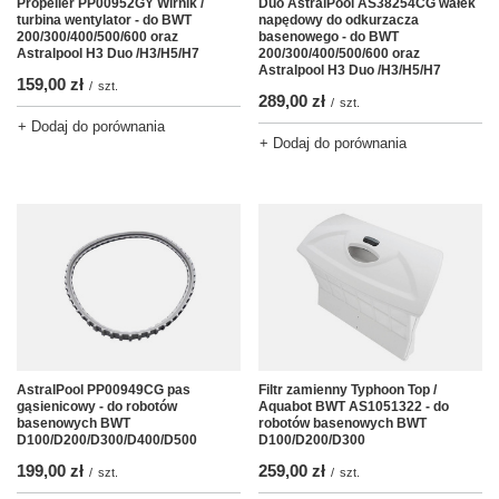
Propeller PP00952GY Wirnik /
Duo AstralPool AS38254CG wałek
turbina wentylator - do BWT
napędowy do odkurzacza
200/300/400/500/600 oraz
basenowego - do BWT
Astralpool H3 Duo /H3/H5/H7
200/300/400/500/600 oraz
Astralpool H3 Duo /H3/H5/H7
159,00 zł
/
szt.
289,00 zł
/
szt.
+ Dodaj do porównania
+ Dodaj do porównania
AstralPool PP00949CG pas
Filtr zamienny Typhoon Top /
gąsienicowy - do robotów
Aquabot BWT AS1051322 - do
basenowych BWT
robotów basenowych BWT
D100/D200/D300/D400/D500
D100/D200/D300
199,00 zł
259,00 zł
/
szt.
/
szt.