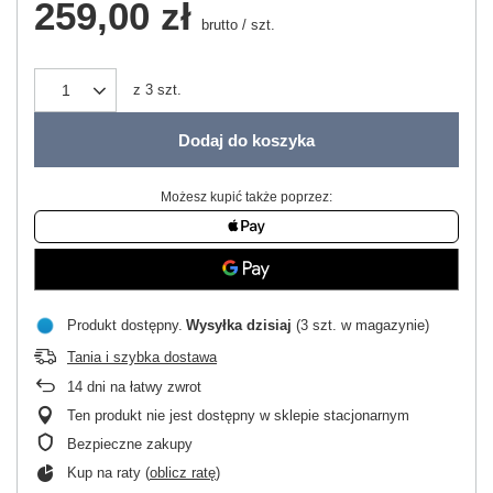
259,00 zł
brutto
/
szt.
z
3
szt.
Dodaj do koszyka
Możesz kupić także poprzez:
Produkt dostępny
Wysyłka
dzisiaj
(3 szt. w magazynie)
Tania i szybka dostawa
14
dni na łatwy zwrot
Ten produkt nie jest dostępny w sklepie stacjonarnym
Bezpieczne zakupy
Kup na raty (
oblicz ratę
)