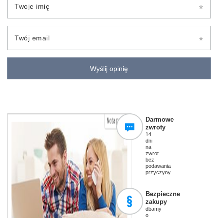
Twoje imię
Twój email
Wyślij opinię
Darmowe
zwroty
14
dni
na
zwrot
bez
podawania
przyczyny
Bezpieczne
zakupy
dbamy
o