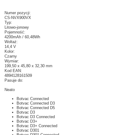
Numer pozycji:
CS-NVX900VX
Typ:
Litowo-jonowy
Pojemność:
4200mAh / 60,48Wh
Woltaż:
14,4 V
Kolor:
Czarny
Wymiar:
199,50 x 45,80 x 32,30 mm
Kod EAN:
4894128161509
Pasuje do:
Neato
Botvac Connected
Botvac Connected D3
Botvac Connected D5
Botvac D3
Botvac D3 Connected
Botvac D3+
Botvac D3+ Connected
Botvac D301
Botvac D301 Connected