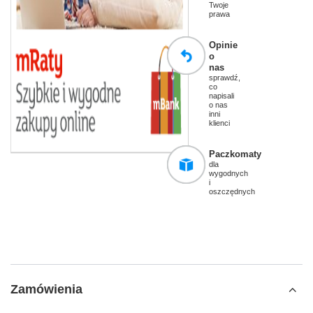
Twoje
prawa
Opinie
o
nas
sprawdź,
co
napisali
o nas
inni
klienci
Paczkomaty
dla
wygodnych
i
oszczędnych
Zamówienia