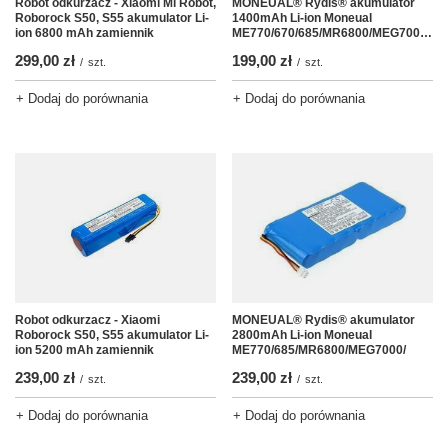
MONEUAL® Rydis® akumulator
Robot odkurzacz - Xiaomi Mi Robot,
1400mAh Li-ion Moneual
Roborock S50, S55 akumulator Li-
ME770/670/685/MR6800/MEG7000/MR6500
ion 6800 mAh zamiennik
199,00 zł
299,00 zł
/
szt.
/
szt.
+ Dodaj do porównania
+ Dodaj do porównania
Robot odkurzacz - Xiaomi
MONEUAL® Rydis® akumulator
Roborock S50, S55 akumulator Li-
2800mAh Li-ion Moneual
ion 5200 mAh zamiennik
ME770/685/MR6800/MEG7000/
239,00 zł
239,00 zł
/
szt.
/
szt.
+ Dodaj do porównania
+ Dodaj do porównania