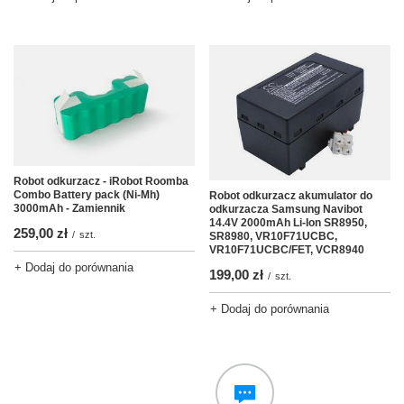
Robot odkurzacz - iRobot Roomba
Combo Battery pack (Ni-Mh)
Robot odkurzacz akumulator do
3000mAh - Zamiennik
odkurzacza Samsung Navibot
14.4V 2000mAh Li-Ion SR8950,
259,00 zł
/
szt.
SR8980, VR10F71UCBC,
VR10F71UCBC/FET, VCR8940
+ Dodaj do porównania
199,00 zł
/
szt.
+ Dodaj do porównania