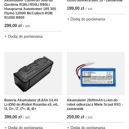
Akumulator Cameron Sino do
Ozmo 900/905/Slim 10 - zamiennik
Gardena R38Li R50Li R80Li
199,00 zł
Husqvarna Automower 105 305
/
szt.
Flymo 1200R McCulloch ROB
R1000 R800
+ Dodaj do porównania
299,00 zł
/
szt.
+ Dodaj do porównania
Bateria Akumulator (6.8Ah 14.4V
Akumulator 2600mAh Li-ion do
Li-iON) do iRobot Roomba e5, e6,
robot odkurzacz Miele Scout RX1 -
i3, i3+, i7, i7+, i8, i8+
zamiennik
399,00 zł
259,00 zł
/
szt.
/
szt.
+ Dodaj do porównania
+ Dodaj do porównania