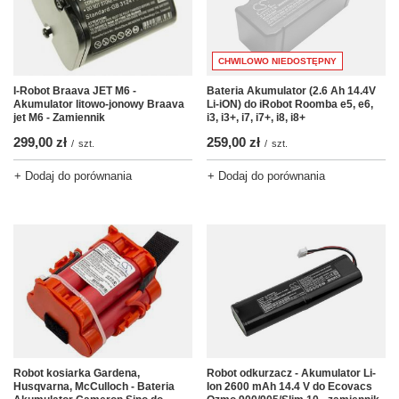
CHWILOWO NIEDOSTĘPNY
I-Robot Braava JET M6 -
Bateria Akumulator (2.6 Ah 14.4V
Akumulator litowo-jonowy Braava
Li-iON) do iRobot Roomba e5, e6,
jet M6 - Zamiennik
i3, i3+, i7, i7+, i8, i8+
299,00 zł
259,00 zł
/
szt.
/
szt.
+ Dodaj do porównania
+ Dodaj do porównania
Robot kosiarka Gardena,
Robot odkurzacz - Akumulator Li-
Husqvarna, McCulloch - Bateria
Ion 2600 mAh 14.4 V do Ecovacs