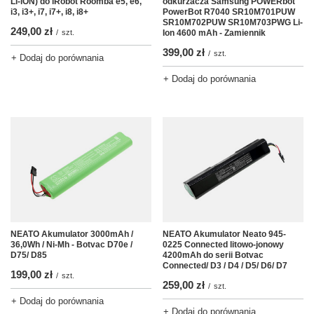
Li-iON) do iRobot Roomba e5, e6,
odkurzacza Samsung POWERbot
i3, i3+, i7, i7+, i8, i8+
PowerBot R7040 SR10M701PUW
SR10M702PUW SR10M703PWG Li-
249,00 zł
/
szt.
Ion 4600 mAh - Zamiennik
399,00 zł
/
szt.
+ Dodaj do porównania
+ Dodaj do porównania
NEATO Akumulator 3000mAh /
NEATO Akumulator Neato 945-
36,0Wh / Ni-Mh - Botvac D70e /
0225 Connected litowo-jonowy
D75/ D85
4200mAh do serii Botvac
Connected/ D3 / D4 / D5/ D6/ D7
199,00 zł
/
szt.
259,00 zł
/
szt.
+ Dodaj do porównania
+ Dodaj do porównania