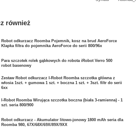
z również
Robot odkurzacz Roomba Pojemnik, kosz na brud AeroForce
Klapka filtra do pojemnika AeroForce do serii 800/96x
Para szczotek rolek gąbkowych do robota iRobot Verro 500
robot basenowy
Zestaw Robot odkurzacz I-Robot Roomba szczotka główna z
włosia 1szt. + gumowa 1 szt. + boczna 1 szt. + 3szt. filtr do serii
6xx
I-Robot Roomba Wirująca szczotka boczna (biała 3-ramienna) - 1
szt. seria 800/900
Robot odkurzacz - Akumulator litowo-jonowy 1800 mAh seria dla
Roomba 980, 67X/68X/69X/89X/9XX