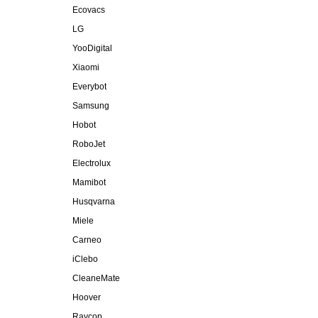
Ecovacs
LG
YooDigital
Xiaomi
Everybot
Samsung
Hobot
RoboJet
Electrolux
Mamibot
Husqvarna
Miele
Carneo
iClebo
CleaneMate
Hoover
Raycop