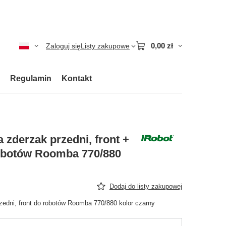
0,00 zł
Zaloguj się
Listy zakupowe
Regulamin
Kontakt
zderzak przedni, front +
robotów Roomba 770/880
Dodaj do listy zakupowej
edni, front do robotów Roomba 770/880 kolor czarny