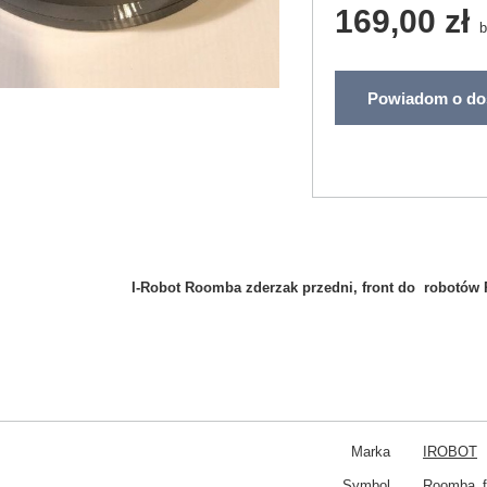
169,00 zł
b
Powiadom o do
I-Robot Roomba zderzak przedni, front do robotów 
Marka
IROBOT
Symbol
Roomba_f