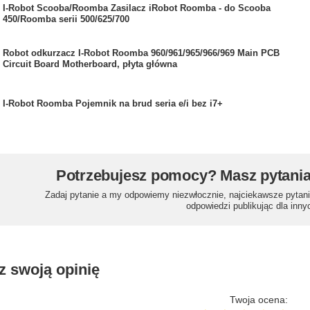
I-Robot Scooba/Roomba Zasilacz iRobot Roomba - do Scooba
450/Roomba serii 500/625/700
Robot odkurzacz I-Robot Roomba 960/961/965/966/969 Main PCB
Circuit Board Motherboard, płyta główna
I-Robot Roomba Pojemnik na brud seria e/i bez i7+
Potrzebujesz pomocy? Masz pytani
Zadaj pytanie a my odpowiemy niezwłocznie, najciekawsze pytani
odpowiedzi publikując dla inny
z swoją opinię
Twoja ocena: