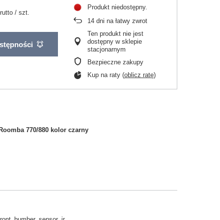
Produkt niedostępny
rutto
/
szt.
14
dni na łatwy zwrot
Ten produkt nie jest
dostępny w sklepie
stępności
stacjonarnym
Bezpieczne zakupy
Kup na raty (
oblicz ratę
)
Roomba 770/880 kolor czarny
ront_bumber_sensor_ir