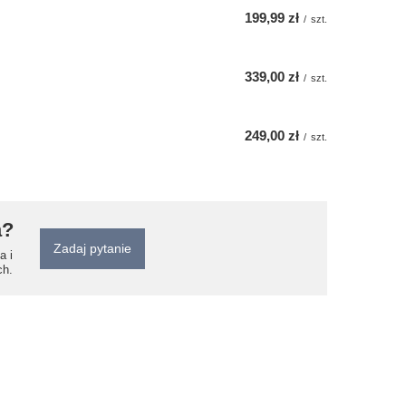
199,99 zł
/
szt.
339,00 zł
/
szt.
249,00 zł
/
szt.
a?
Zadaj pytanie
a i
ch.