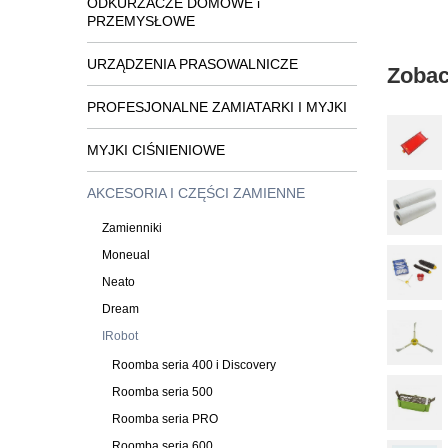
ODKURZACZE DOMOWE i
PRZEMYSŁOWE
URZĄDZENIA PRASOWALNICZE
Zobac
PROFESJONALNE ZAMIATARKI I MYJKI
MYJKI CIŚNIENIOWE
AKCESORIA I CZĘŚCI ZAMIENNE
Zamienniki
Moneual
Neato
Dream
IRobot
Roomba seria 400 i Discovery
Roomba seria 500
Roomba seria PRO
Roomba seria 600