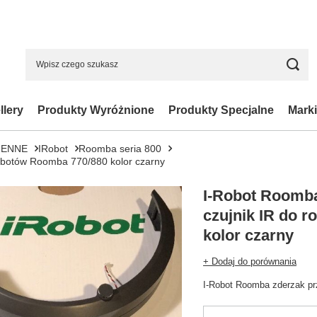
llery
Produkty Wyróżnione
Produkty Specjalne
Marki
IENNE
IRobot
Roomba seria 800
robotów Roomba 770/880 kolor czarny
I-Robot Roomba 
czujnik IR do 
kolor czarny
+ Dodaj do porównania
I-Robot Roomba zderzak prz