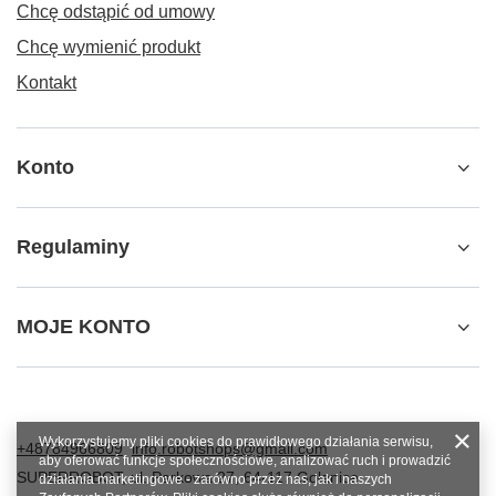
Chcę odstąpić od umowy
Chcę wymienić produkt
Kontakt
Konto
Regulaminy
MOJE KONTO
Wykorzystujemy pliki cookies do prawidłowego działania serwisu,
+48784966809
info.robotshops@gmail.com
aby oferować funkcje społecznościowe, analizować ruch i prowadzić
SUPERROBOT
,
ul. Parkowa 27
,
64-117
Gołanice
działania marketingowe - zarówno przez nas, jak i naszych