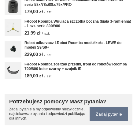
Robot odkurzacz wirtualna ściana/latarnia Auto, Roomba
seria 58x/78x/88x/79x/PRO
179,00 zł
/
szt.
I-Robot Roomba Wirująca szczotka boczna (biała 3-ramienna)
- 1 szt. seria 800/900
21,99 zł
/
szt.
Robot odkurzacz I-Robot Roomba moduł koła - LEWE do
modeli S9/S9+
229,00 zł
/
szt.
I-Robot Roomba zderzak przedni, front do robotów Roomba
700/800 kolor czarny + czujnik iR
189,00 zł
/
szt.
Potrzebujesz pomocy? Masz pytania?
Zadaj pytanie a my odpowiemy niezwłocznie,
Zadaj pytanie
najciekawsze pytania i odpowiedzi publikując
dla innych.