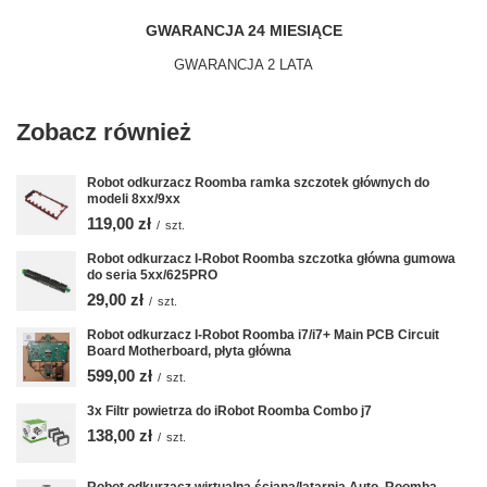
GWARANCJA 24 MIESIĄCE
GWARANCJA 2 LATA
Zobacz również
Robot odkurzacz Roomba ramka szczotek głównych do
modeli 8xx/9xx
119,00 zł
/
szt.
Robot odkurzacz I-Robot Roomba szczotka główna gumowa
do seria 5xx/625PRO
29,00 zł
/
szt.
Robot odkurzacz I-Robot Roomba i7/i7+ Main PCB Circuit
Board Motherboard, płyta główna
599,00 zł
/
szt.
3x Filtr powietrza do iRobot Roomba Combo j7
138,00 zł
/
szt.