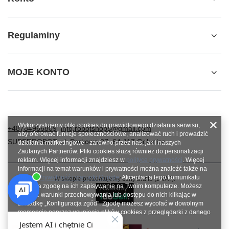
Regulaminy
MOJE KONTO
Wykorzystujemy pliki cookies do prawidłowego działania serwisu,
+48784966809
info.robotshops@gmail.com
aby oferować funkcje społecznościowe, analizować ruch i prowadzić
SUPERROBOT
,
ul. Parkowa 27
,
64-117
Gołanice
działania marketingowe - zarówno przez nas, jak i naszych
Zaufanych Partnerów. Pliki cookies służą również do personalizacji
reklam. Więcej informacji znajdziesz w
polityce prywatności
. Więcej
informacji na temat warunków i prywatności można znaleźć także na
stronie
Prywatność i warunki Google
. Akceptacja tego komunikatu
W sklepie prezentujemy ceny brutto (z VAT).
oznacza zgodę na ich zapisywanie na Twoim komputerze. Możesz
określić warunki przechowywania lub dostępu do nich klikając w
zakładkę „Konfiguracja zgód”. Zgodę możesz wycofać w dowolnym
momencie poprzez usunięcie plików cookies z przeglądarki z danego
urządzenia końcowego.