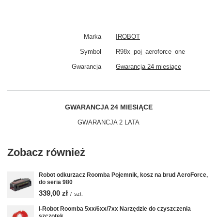
Marka
IROBOT
Symbol
R98x_poj_aeroforce_one
Gwarancja
Gwarancja 24 miesiące
GWARANCJA 24 MIESIĄCE
GWARANCJA 2 LATA
Zobacz również
Robot odkurzacz Roomba Pojemnik, kosz na brud AeroForce,
do seria 980
339,00 zł
/
szt.
I-Robot Roomba 5xx/6xx/7xx Narzędzie do czyszczenia
szczotek