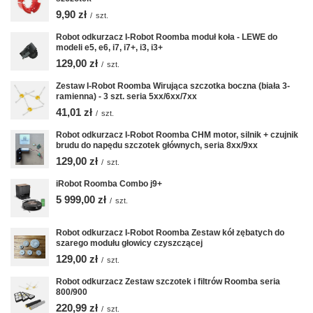
9,90 zł
/
szt.
Robot odkurzacz I-Robot Roomba moduł koła - LEWE do
modeli e5, e6, i7, i7+, i3, i3+
129,00 zł
/
szt.
Zestaw I-Robot Roomba Wirująca szczotka boczna (biała 3-
ramienna) - 3 szt. seria 5xx/6xx/7xx
41,01 zł
/
szt.
Robot odkurzacz I-Robot Roomba CHM motor, silnik + czujnik
brudu do napędu szczotek głównych, seria 8xx/9xx
129,00 zł
/
szt.
iRobot Roomba Combo j9+
5 999,00 zł
/
szt.
Robot odkurzacz I-Robot Roomba Zestaw kół zębatych do
szarego modułu głowicy czyszczącej
129,00 zł
/
szt.
Robot odkurzacz Zestaw szczotek i filtrów Roomba seria
800/900
220,99 zł
/
szt.