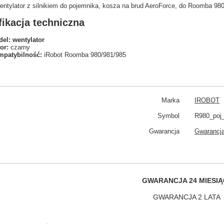
ntylator z silnikiem do pojemnika, kosza na brud AeroForce, do Roomba 98
ikacja techniczna
el: wentylator
or:
czarny
patybilność:
iRobot Roomba 980/981/985
Marka
IROBOT
Symbol
R980_poj
Gwarancja
Gwarancja
GWARANCJA 24 MIESIĄ
GWARANCJA 2 LATA