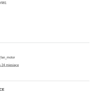
0/981
_fan_motor
 24 miesiące
CE