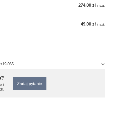
274,00 zł
/
szt.
49,00 zł
/
szt.
us19-065
a?
Zadaj pytanie
a i
ch.