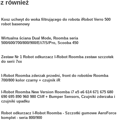
z również
Kosz uchwyt do woka filtrującego do robota iRobot Verro 500
robot basenowy
Wirtualna ściana Dual Mode, Roomba seria
500/600/700/800/900/E/i7/S/Pro, Scooba 450
Zestaw Nr 1 Robot odkurzacz I-Robot Roomba zestaw szczotek
do serii 7xx
I-Robot Roomba zderzak przedni, front do robotów Roomba
700/800 kolor czarny + czujnik iR
I-Robot Roomba New Version Roomba i7 e5 e6 614 671 675 680
690 695 890 960 980 Cliff + Bumper Sensors, Czujniki zderzaka i
czujniki upadku
Robot odkurzacz I-Robot Roomba - Szczotki gumowe AeroForce
komplet - seria 800/900