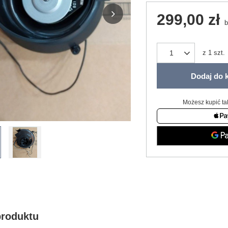
299,00 zł
b
z
1
szt.
Dodaj do 
Możesz kupić ta
produktu