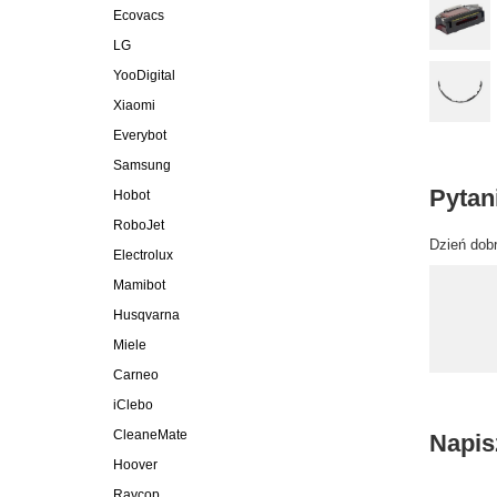
Ecovacs
LG
YooDigital
Xiaomi
Everybot
Samsung
Pytan
Hobot
RoboJet
Dzień dobr
Electrolux
Mamibot
Husqvarna
Miele
Carneo
iClebo
CleaneMate
Napis
Hoover
Raycop