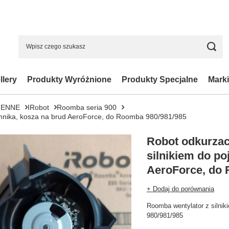
llery
Produkty Wyróżnione
Produkty Specjalne
Marki
IENNE
IRobot
Roomba seria 900
emnika, kosza na brud AeroForce, do Roomba 980/981/985
Robot odkurzac
silnikiem do po
AeroForce, do 
+ Dodaj do porównania
Roomba wentylator z silni
980/981/985