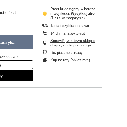
Produkt dostępny w bardzo
rutto
/
szt.
małej ilości
Wysyłka
jutro
(1 szt. w magazynie)
Tania i szybka dostawa
14
dni na łatwy zwrot
Sprawdź, w którym sklepie
koszyka
obejrzysz i kupisz od ręki
Bezpieczne zakupy
kże poprzez:
Kup na raty (
oblicz ratę
)