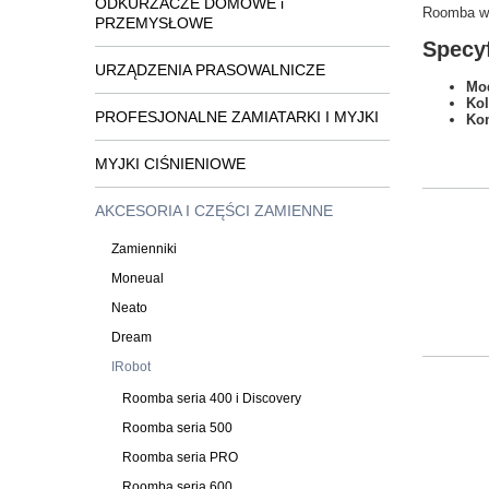
ODKURZACZE DOMOWE i
Roomba we
PRZEMYSŁOWE
Specyf
URZĄDZENIA PRASOWALNICZE
Mod
Kol
PROFESJONALNE ZAMIATARKI I MYJKI
Kom
MYJKI CIŚNIENIOWE
AKCESORIA I CZĘŚCI ZAMIENNE
Zamienniki
Moneual
Neato
Dream
IRobot
Roomba seria 400 i Discovery
Roomba seria 500
Roomba seria PRO
Roomba seria 600