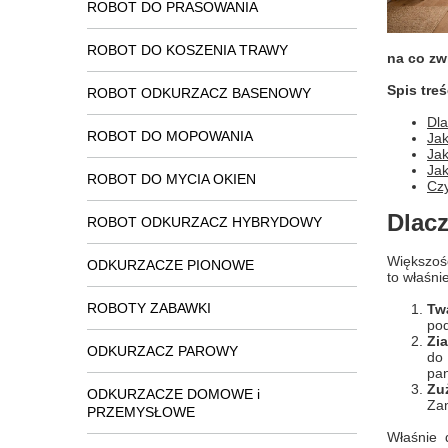
ROBOT DO PRASOWANIA
ROBOT DO KOSZENIA TRAWY
na co zw
Spis treś
ROBOT ODKURZACZ BASENOWY
Dla
ROBOT DO MOPOWANIA
Jak
Jak
Jak
ROBOT DO MYCIA OKIEN
Czy
Dlac
ROBOT ODKURZACZ HYBRYDOWY
Większoś
ODKURZACZE PIONOWE
to właśni
ROBOTY ZABAWKI
Tw
pod
Zi
ODKURZACZ PAROWY
do 
pan
Zu
ODKURZACZE DOMOWE i
Zam
PRZEMYSŁOWE
Właśnie 