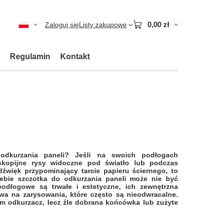
0,00 zł
Zaloguj się
Listy zakupowe
Regulamin
Kontakt
odkurzania paneli? Jeśli na swoich podłogach
oskopijne rysy widoczne pod światło lub podczas
 dźwięk przypominający tarcie papieru ściernego, to
iebie szczotka do odkurzania paneli może nie być
odłogowe są trwałe i estetyczne, ich zewnętrzna
wa na zarysowania, które często są nieodwracalne.
m odkurzacz, lecz źle dobrana końcówka lub zużyte