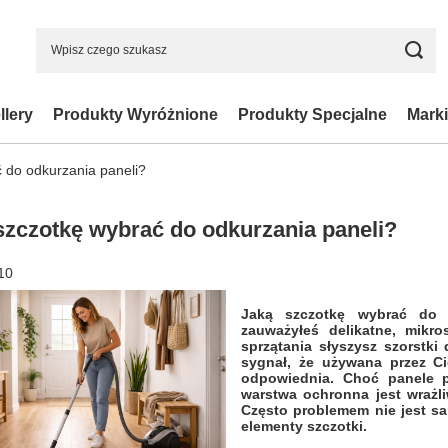
llery
Produkty Wyróżnione
Produkty Specjalne
Marki
 do odkurzania paneli?
szczotkę wybrać do odkurzania paneli?
10
Jaką szczotkę wybrać do 
zauważyłeś delikatne, mikr
sprzątania słyszysz szorstki
sygnał, że używana przez C
odpowiednia. Choć panele p
warstwa ochronna jest wrażli
Często problemem nie jest sa
elementy szczotki.