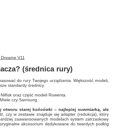
y Dreame V11
cza? (średnica rury)
 pasować do rury Twojego urządzenia. Większość modeli,
jsze standardy średnicy:
 Nilfisk oraz część modeli Rowenta.
 Miele czy Samsung.
 otworu starej końcówki – najlepiej suwmiarką, ale
, czy w zestawie znajduje się adapter (redukcja), który
bardziej zaawansowanych modelach system zatrzaskowy
o oryginalne akcesorium dedykowane do twardych podłóg