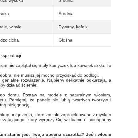
rdzo wysoka
Średnia
soka
Średnia
ele, winyle
Dywany, kafelki
dzo cicha
Głośna
ksploatacji:
em nie zaplątał się mały kamyczek lub kawałek szkła. To
 dobra, nie musisz jej mocno przyciskać do podłogi.
 genialne rozwiązanie. Najpierw delikatnie odkurzają, a
by działać ściernie.
jego domu. Postaw na modele z naturalnym włosiem,
u. Pamiętaj, że panele nie lubią twardych tworzyw i
tną pielęgnację.
zakup urządzenia, które zostało zaprojektowane z myślą o
rzątającego, który wyręczy Cię w dbaniu o nienaganny
kim stanie jest Twoja obecna szczotka? Jeśli włosie