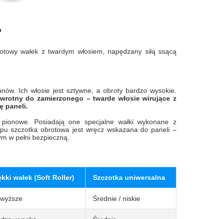
?
rotowy wałek z twardym włosiem, napędzany siłą ssącą
nów. Ich włosie jest sztywne, a obroty bardzo wysokie.
wrotny do zamierzonego – twarde włosie wirujące z
 paneli.
ionowe. Posiadają one specjalne wałki wykonane z
typu szczotka obrotowa jest wręcz wskazana do paneli –
tym w pełni bezpieczną.
kki wałek (Soft Roller)
Szczotka uniwersalna
jwyższe
Średnie / niskie