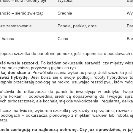
zność – kurz i drobny pył
Wysoka
Ba
zność – sierść zwierząt
Średnia
Wy
sze zastosowanie
Panele, parkiet, gres
Pan
 hałasu
Cicha
Bar
lepsza szczotka do paneli nie pomoże, jeśli zapomnisz o podstawach e
yść włosie szczotki
. Po każdym odkurzaniu sprawdź, czy między włosi
 są najczęstszą przyczyną głębokich rys.
ikaj dociskania
. Pozwól sile ssania wykonać pracę. Jeśli szczotka jest
zważ hybrydę
. Jeśli boisz się o swoje podłogi,
roboty hybrydowe
to
tępnie przecierają podłogę na mokro, usuwając resztki pyłu, który mógł
ńcówki do odkurzacza do paneli to inwestycja w estetykę Two
mi kółkami i odpowiednią średnicą dopasowaną do Twojego sprzęt
ch turboszczotek, ale kochają miękkie wykończenia i regularną, delika
 chcesz martwić się wyborem szczotki przy każdym sprzątaniu, rozważ 
 podłogach – odkurzacza pionowego z miękkim wałkiem lub robota sp
natu.
nele zasługują na najlepszą ochronę. Czy już sprawdziłeś, w ja