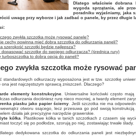
Dlatego właściwie dobrana
wygoda sprzątania, ale prz
poradniku wyjaśniamy, jaka sz
rócić uwagę przy wyborze i jak zadbać o panele, by przez długie 
ci:
czego zwykła szczotka może rysować panele?
ie cechy powinna mieć dobra szczotka do odkurzania paneli?
a szerokość szczotki będzie najlepsza?
 dopasować szczotkę do swojego odkurzacza? (średnica rury)
 turboszczotka to dobra opcja do paneli?
zego zwykła szczotka może rysować pa
ć standardowych odkurzaczy wyposażona jest w tzw. szczotkę uniwer
e ona jest najczęstszym sprawcą zniszczeń. Dlaczego?
arde elementy konstrukcyjne
. Uniwersalne końcówki często mają 
czas odkurzania dociśniesz rurę nieco mocniej, a twardy element zary
arenka piasku jako papier ścierny
. Jeśli szczotka nie ma odpowiedn
wewnątrz otworu ssącego, lecz przesuwa go pod swoją konstrukcją.
elem działa jak precyzyjne narzędzie grawerskie.
żyte kółka
. Plastikowe kółka w tanich szczotkach z czasem się wycie
iast toczyć się po podłodze, szorują po niej, zostawiając trwałe ślady.
dlatego dedykowana szczotka do odkurzania paneli jest niezbędn