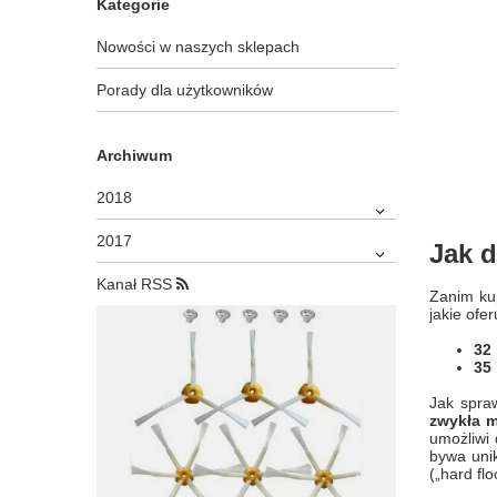
Kategorie
Nowości w naszych sklepach
Porady dla użytkowników
Archiwum
2018
2017
Jak 
Kanał RSS
Zanim kup
jakie ofe
32
35
Jak spra
zwykła m
umożliwi
bywa uni
(„hard fl