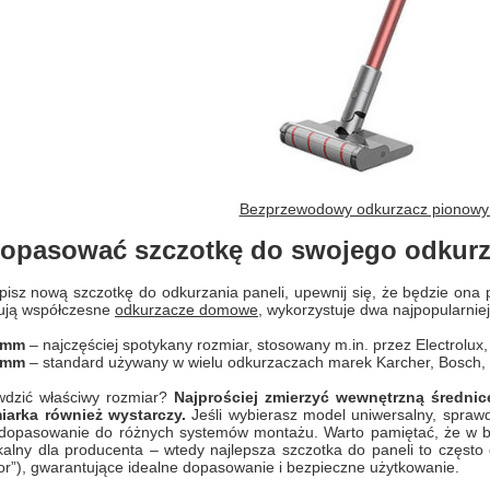
Bezprzewodowy odkurzacz pionow
dopasować szczotkę do swojego odkurza
isz nową szczotkę do odkurzania paneli, upewnij się, że będzie ona
rują współczesne
odkurzacze domowe
, wykorzystuje dwa najpopularnie
 mm
– najczęściej spotykany rozmiar, stosowany m.in. przez Electrolux,
 mm
– standard używany w wielu odkurzaczach marek Karcher, Bosch,
wdzić właściwy rozmiar?
Najprościej zmierzyć wewnętrzną średnicę
iarka również wystarczy.
Jeśli wybierasz model uniwersalny, sprawdź
 dopasowanie do różnych systemów montażu. Warto pamiętać, że w 
kalny dla producenta – wtedy najlepsza szczotka do paneli to częst
oor”), gwarantujące idealne dopasowanie i bezpieczne użytkowanie.