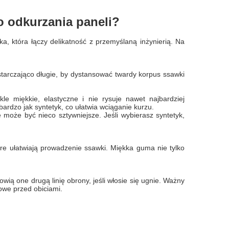
o odkurzania paneli?
aka, która łączy delikatność z przemyślaną inżynierią. Na
starczająco długie, by dystansować twardy korpus ssawki
le miękkie, elastyczne i nie rysuje nawet najbardziej
bardzo jak syntetyk, co ułatwia wciąganie kurzu.
le może być nieco sztywniejsze. Jeśli wybierasz syntetyk,
re ułatwiają prowadzenie ssawki. Miękka guma nie tylko
wią one drugą linię obrony, jeśli włosie się ugnie. Ważny
owe przed obiciami.