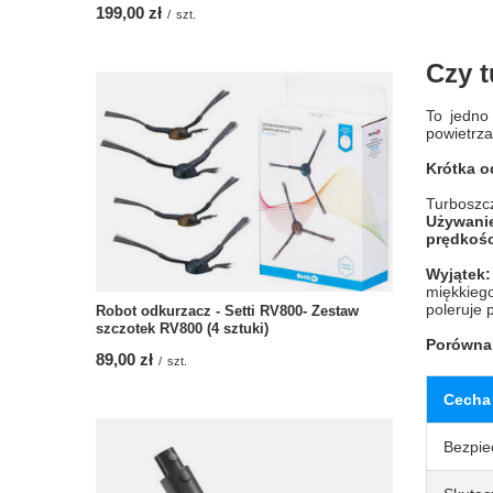
199,00 zł
/
szt.
Czy t
To jedno
powietrza
Krótka o
Turboszcz
Używanie
prędkośc
Wyjątek:
miękkieg
poleruje 
Robot odkurzacz - Setti RV800- Zestaw
szczotek RV800 (4 sztuki)
Porównan
89,00 zł
/
szt.
Cecha
Bezpie