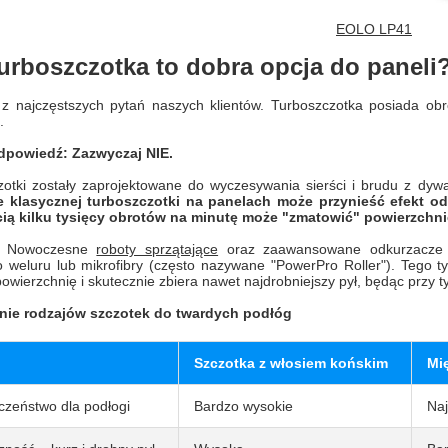
EOLO LP41
urboszczotka to dobra opcja do paneli
 z najczęstszych pytań naszych klientów. Turboszczotka posiada ob
.
dpowiedź: Zazwyczaj NIE.
otki zostały zaprojektowane do wyczesywania sierści i brudu z dywa
 klasycznej turboszczotki na panelach może przynieść efekt od
ią kilku tysięcy obrotów na minutę może "zmatowić" powierzchnię
Nowoczesne
roboty sprzątające
oraz zaawansowane odkurzacze p
o weluru lub mikrofibry (często nazywane "PowerPro Roller"). Tego 
powierzchnię i skutecznie zbiera nawet najdrobniejszy pył, będąc przy 
ie rodzajów szczotek do twardych podłóg
Szczotka z włosiem końskim
Mię
czeństwo dla podłogi
Bardzo wysokie
Na