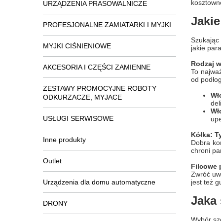
kosztowne
URZĄDZENIA PRASOWALNICZE
Jakie
PROFESJONALNE ZAMIATARKI I MYJKI
Szukając 
MYJKI CIŚNIENIOWE
jakie par
Rodzaj w
AKCESORIA I CZĘŚCI ZAMIENNE
To najważ
od podłog
ZESTAWY PROMOCYJNE ROBOTY
Wł
ODKURZACZE, MYJACE
del
Wł
USŁUGI SERWISOWE
upe
Kółka: 
Inne produkty
Dobra koń
chroni pa
Outlet
Filcowe 
Zwróć uwa
Urządzenia dla domu automatyczne
jest też 
Jaka 
DRONY
Wybór sze