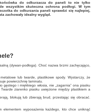
 końcówka do odkurzacza do paneli to nie tylko
ede wszystkim skuteczna ochrona podłogi. W tym
czotka do odkurzania paneli sprawdzi się najlepiej,
lata zachowały idealny wygląd.
nele?
salną (dywan-podłoga). Choć nazwa brzmi zachęcająco,
metalowe lub twarde, plastikowe spody. Wystarczy, że
suje powierzchnię laminatu.
io gęstego i miękkiego włosia, nie „zagarnia” ona piasku
 Twarde ziarenko piasku uwięzione między plastikiem a
rają, blokują lub zbierają brud, przestając się obracać.
ym elementem wyposażenia każdego, kto chce uniknąć