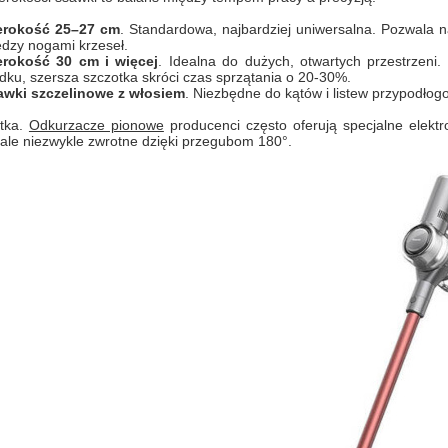
erokość 25–27 cm
. Standardowa, najbardziej uniwersalna. Pozwala n
dzy nogami krzeseł.
erokość 30 cm i więcej
. Idealna do dużych, otwartych przestrzeni
dku, szersza szczotka skróci czas sprzątania o 20-30%.
awki szczelinowe z włosiem
. Niezbędne do kątów i listew przypodło
tka.
Odkurzacze pionowe
producenci często oferują specjalne elektros
 ale niezwykle zwrotne dzięki przegubom 180°.