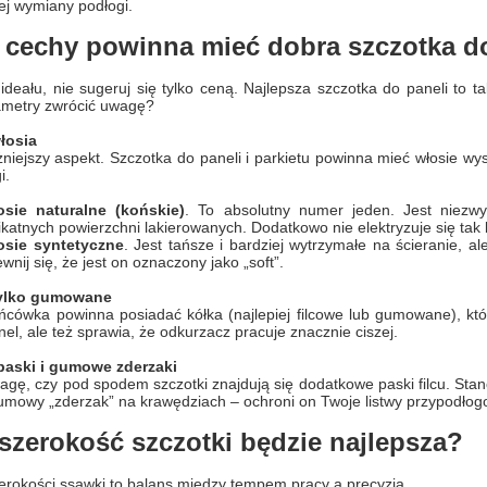
j wymiany podłogi.
 cechy powinna mieć dobra szczotka d
ideału, nie sugeruj się tylko ceną. Najlepsza szczotka do paneli to t
ametry zwrócić uwagę?
łosia
niejszy aspekt. Szczotka do paneli i parkietu powinna mieć włosie wy
i.
osie naturalne (końskie)
. To absolutny numer jeden. Jest niezwyk
ikatnych powierzchni lakierowanych. Dodatkowo nie elektryzuje się tak 
osie syntetyczne
. Jest tańsze i bardziej wytrzymałe na ścieranie, a
wnij się, że jest on oznaczony jako „soft”.
Tylko gumowane
cówka powinna posiadać kółka (najlepiej filcowe lub gumowane), któ
nel, ale też sprawia, że odkurzacz pracuje znacznie ciszej.
paski i gumowe zderzaki
gę, czy pod spodem szczotki znajdują się dodatkowe paski filcu. Stano
gumowy „zderzak” na krawędziach – ochroni on Twoje listwy przypodłog
szerokość szczotki będzie najlepsza?
rokości ssawki to balans między tempem pracy a precyzją.