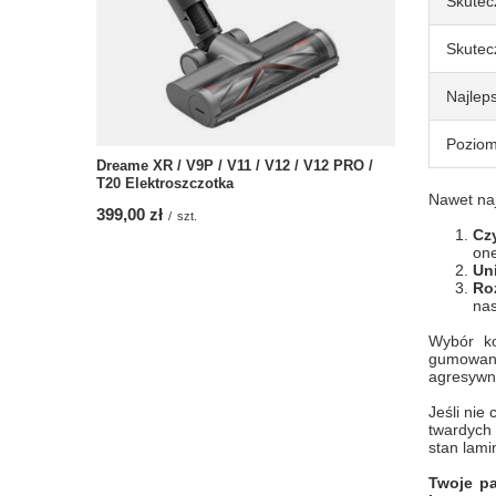
Skutec
Skutec
Najlep
Poziom
Dreame XR / V9P / V11 / V12 / V12 PRO /
T20 Elektroszczotka
Nawet naj
399,00 zł
/
szt.
Cz
one
Un
Ro
nas
Wybór ko
gumowany
agresywny
Jeśli nie
twardych
stan lami
Twoje pa