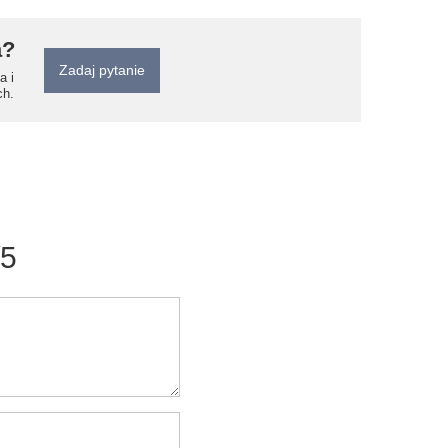
a?
Zadaj pytanie
a i
ch.
/5