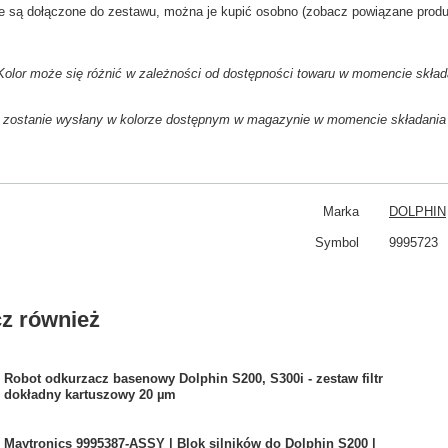
ie są dołączone do zestawu, można je kupić osobno (zobacz powiązane produ
lor może się różnić w zależności od dostępności towaru w momencie skład
 zostanie wysłany w kolorze dostępnym w magazynie w momencie składania
Marka
DOLPHIN
Symbol
9995723
z również
Robot odkurzacz basenowy Dolphin S200, S300i - zestaw filtr
dokładny kartuszowy 20 µm
Maytronics 9995387-ASSY | Blok silników do Dolphin S200 |