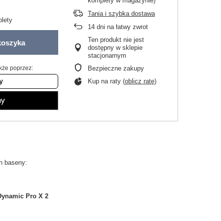
komplety w magazynie)
Tania i szybka dostawa
lety
14
dni na łatwy zwrot
Ten produkt nie jest
koszyka
dostępny w sklepie
stacjonarnym
kże poprzez:
Bezpieczne zakupy
Kup na raty (
oblicz ratę
)
h baseny:
Dynamic Pro X 2