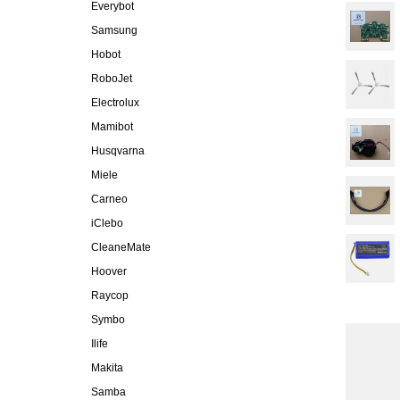
Everybot
Samsung
Hobot
RoboJet
Electrolux
Mamibot
Husqvarna
Miele
Carneo
iClebo
CleaneMate
Hoover
Raycop
Symbo
Ilife
Makita
Samba