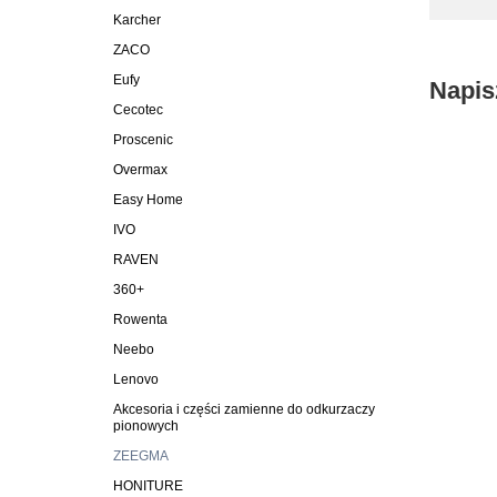
Karcher
ZACO
Eufy
Napis
Cecotec
Proscenic
Overmax
Easy Home
IVO
RAVEN
360+
Rowenta
Neebo
Lenovo
Akcesoria i części zamienne do odkurzaczy
pionowych
ZEEGMA
HONITURE