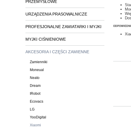
PRZEMYSŁOWE
Sta
Mod
Wej
URZĄDZENIA PRASOWALNICZE
Dos
PROFESJONALNE ZAMIATARKI I MYJKI
ODPOWIEDNI
Xia
MYJKI CIŚNIENIOWE
AKCESORIA I CZĘŚCI ZAMIENNE
Zamienniki
Moneual
Neato
Dream
IRobot
Ecovacs
LG
YooDigital
Xiaomi