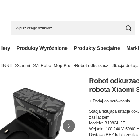
llery
Produkty Wyróżnione
Produkty Specjalne
Marki
IENNE
Xiaomi
Mi Robot Mop Pro
Robot odkurzacz - Stacja dokuj
Robot odkurzac
robota Xiaomi 
+ Dodaj do porównania
Stacja ładująca (stacja d
zasilaczem
Modele: B108GL-JZ
Wejście: 100-240 V 50/60 H
Dostawa BEZ kabla zasilaj