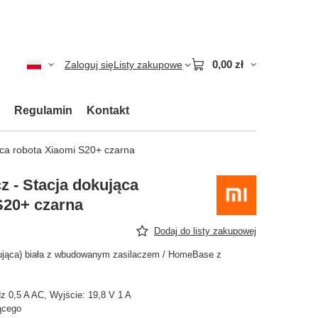
0,00 zł
Zaloguj się
Listy zakupowe
Regulamin
Kontakt
ąca robota Xiaomi S20+ czarna
z - Stacja dokująca
S20+ czarna
Dodaj do listy zakupowej
okująca) biała z wbudowanym zasilaczem / HomeBase z
z 0,5 A AC, Wyjście: 19,8 V 1 A
ącego