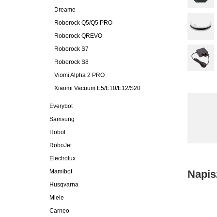
Dreame
Roborock Q5/Q5 PRO
Roborock QREVO
Roborock S7
Roborock S8
Viomi Alpha 2 PRO
Xiaomi Vacuum E5/E10/E12/S20
Everybot
Samsung
Hobot
RoboJet
Electrolux
Mamibot
Napis
Husqvarna
Miele
Carneo