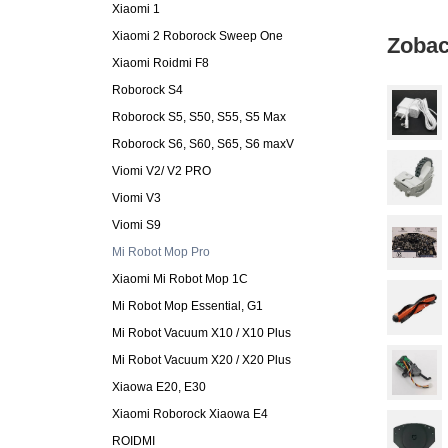
Xiaomi 1
Xiaomi 2 Roborock Sweep One
Zobac
Xiaomi Roidmi F8
Roborock S4
Roborock S5, S50, S55, S5 Max
Roborock S6, S60, S65, S6 maxV
Viomi V2/ V2 PRO
Viomi V3
Viomi S9
Mi Robot Mop Pro
Xiaomi Mi Robot Mop 1C
Mi Robot Mop Essential, G1
Mi Robot Vacuum X10 / X10 Plus
Mi Robot Vacuum X20 / X20 Plus
Xiaowa E20, E30
Xiaomi Roborock Xiaowa E4
ROIDMI