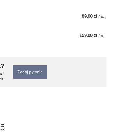
89,00 zł
/
szt.
159,00 zł
/
szt.
a?
Zadaj pytanie
a i
ch.
/5