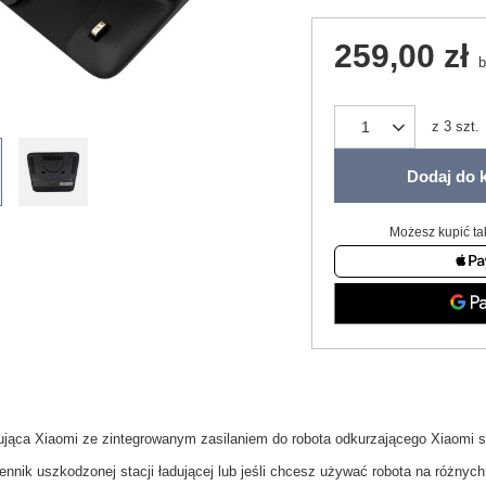
259,00 zł
b
z
3
szt.
Dodaj do 
Możesz kupić ta
ująca Xiaomi ze zintegrowanym zasilaniem do robota odkurzającego Xiaomi s
nnik uszkodzonej stacji ładującej lub jeśli chcesz używać robota na różnych