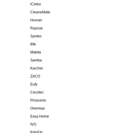
iClebo
CleaneMate
Hoover
Raycop
Symbo
Ilife
Makita
Samba
Karcher
ZACO
Eufy
Cecotec
Proscenic
Overmax
Easy Home
IVO
RAVEN