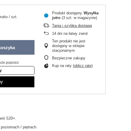
Produkt dostępny
Wysyłka
rutto
/
szt.
jutro
(3 szt. w magazynie)
Tania i szybka dostawa
14
dni na łatwy zwrot
Ten produkt nie jest
dostępny w sklepie
koszyka
stacjonarnym
Bezpieczne zakupy
kże poprzez:
Kup na raty (
oblicz ratę
)
erii S20+.
 poziomach / piętrach.