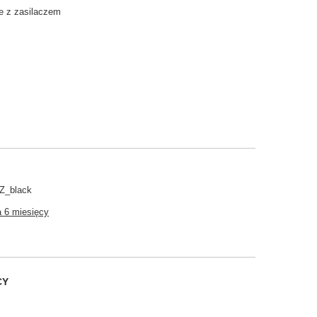
e z zasilaczem
Z_black
 6 miesięcy
CY