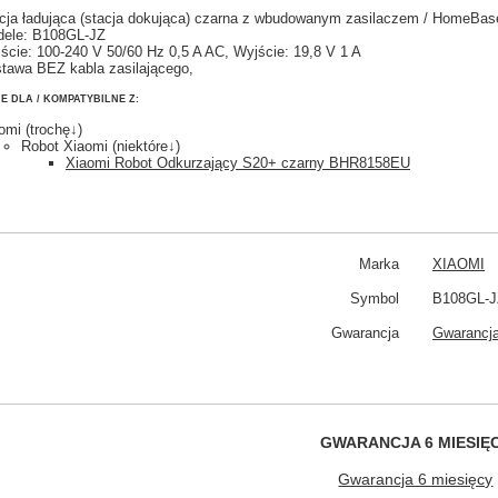
cja ładująca (stacja dokująca) czarna z wbudowanym zasilaczem / HomeBas
ele: B108GL-JZ
ście: 100-240 V 50/60 Hz 0,5 A AC, Wyjście: 19,8 V 1 A
tawa BEZ kabla zasilającego,
E DLA / KOMPATYBILNE Z:
omi (trochę↓)
Robot Xiaomi (niektóre↓)
Xiaomi Robot Odkurzający S20+ czarny BHR8158EU
Marka
XIAOMI
Symbol
B108GL-J
Gwarancja
Gwarancja
GWARANCJA 6 MIESIĘ
Gwarancja 6 miesięcy