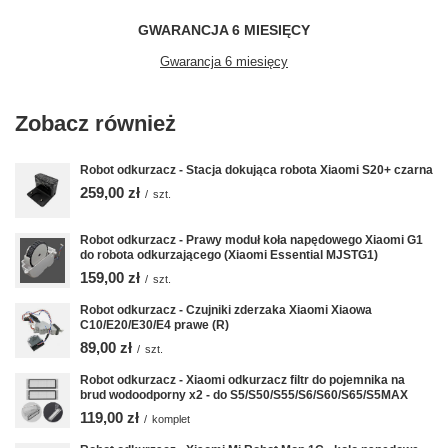
GWARANCJA 6 MIESIĘCY
Gwarancja 6 miesięcy
Zobacz również
Robot odkurzacz - Stacja dokująca robota Xiaomi S20+ czarna
259,00 zł
/
szt.
Robot odkurzacz - Prawy moduł koła napędowego Xiaomi G1
do robota odkurzającego (Xiaomi Essential MJSTG1)
159,00 zł
/
szt.
Robot odkurzacz - Czujniki zderzaka Xiaomi Xiaowa
C10/E20/E30/E4 prawe (R)
89,00 zł
/
szt.
Robot odkurzacz - Xiaomi odkurzacz filtr do pojemnika na
brud wodoodporny x2 - do S5/S50/S55/S6/S60/S65/S5MAX
119,00 zł
/
komplet