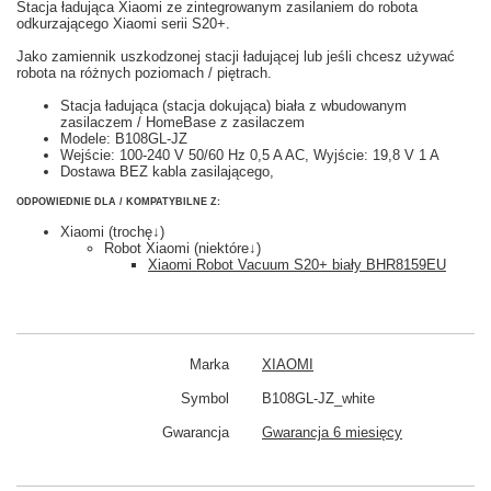
Stacja ładująca Xiaomi ze zintegrowanym zasilaniem do robota
odkurzającego Xiaomi serii S20+.
Jako zamiennik uszkodzonej stacji ładującej lub jeśli chcesz używać
robota na różnych poziomach / piętrach.
Stacja ładująca (stacja dokująca) biała z wbudowanym
zasilaczem / HomeBase z zasilaczem
Modele: B108GL-JZ
Wejście: 100-240 V 50/60 Hz 0,5 A AC, Wyjście: 19,8 V 1 A
Dostawa BEZ kabla zasilającego,
ODPOWIEDNIE DLA / KOMPATYBILNE Z:
Xiaomi (trochę↓)
Robot Xiaomi (niektóre↓)
Xiaomi Robot Vacuum S20+ biały BHR8159EU
Marka
XIAOMI
Symbol
B108GL-JZ_white
Gwarancja
Gwarancja 6 miesięcy