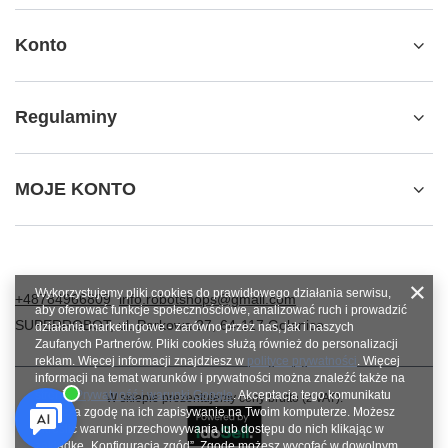
Konto
Regulaminy
MOJE KONTO
Wykorzystujemy pliki cookies do prawidłowego działania serwisu,
+48784966809
info.robotshops@gmail.com
aby oferować funkcje społecznościowe, analizować ruch i prowadzić
SUPERROBOT
,
ul. Parkowa 27
,
64-117
Gołanice
działania marketingowe - zarówno przez nas, jak i naszych
Zaufanych Partnerów. Pliki cookies służą również do personalizacji
reklam. Więcej informacji znajdziesz w
polityce prywatności
. Więcej
informacji na temat warunków i prywatności można znaleźć także na
stronie
Prywatność i warunki Google
. Akceptacja tego komunikatu
W sklepie prezentujemy ceny brutto (z VAT).
oznacza zgodę na ich zapisywanie na Twoim komputerze. Możesz
określić warunki przechowywania lub dostępu do nich klikając w
zakładkę „Konfiguracja zgód”. Zgodę możesz wycofać w dowolnym