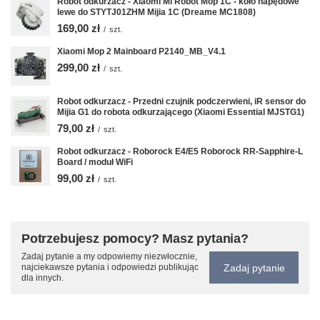
Robot odkurzacz - Xiaomi Mi Robot Mop 1C - koło napędowe
lewe do STYTJ01ZHM Mijia 1C (Dreame MC1808)
169,00 zł
/
szt.
Xiaomi Mop 2 Mainboard P2140_MB_V4.1
299,00 zł
/
szt.
Robot odkurzacz - Przedni czujnik podczerwieni, iR sensor do
Mijia G1 do robota odkurzającego (Xiaomi Essential MJSTG1)
79,00 zł
/
szt.
Robot odkurzacz - Roborock E4/E5 Roborock RR-Sapphire-L
Board / moduł WiFi
99,00 zł
/
szt.
Potrzebujesz pomocy? Masz pytania?
Zadaj pytanie a my odpowiemy niezwłocznie,
Zadaj pytanie
najciekawsze pytania i odpowiedzi publikując
dla innych.