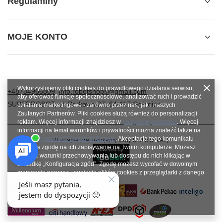
Regulaminy
MOJE KONTO
Wykorzystujemy pliki cookies do prawidłowego działania serwisu,
+48784966809
info.robotshops@gmail.com
aby oferować funkcje społecznościowe, analizować ruch i prowadzić
SUPERROBOT
,
ul. Parkowa 27
,
64-117
Gołanice
działania marketingowe - zarówno przez nas, jak i naszych
Zaufanych Partnerów. Pliki cookies służą również do personalizacji
reklam. Więcej informacji znajdziesz w
polityce prywatności
. Więcej
informacji na temat warunków i prywatności można znaleźć także na
stronie
Prywatność i warunki Google
. Akceptacja tego komunikatu
W sklepie prezentujemy ceny brutto (z VAT).
oznacza zgodę na ich zapisywanie na Twoim komputerze. Możesz
określić warunki przechowywania lub dostępu do nich klikając w
zakładkę „Konfiguracja zgód”. Zgodę możesz wycofać w dowolnym
momencie poprzez usunięcie plików cookies z przeglądarki z danego
urządzenia końcowego.
Zamknij