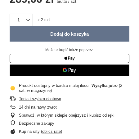
brutto
/
szt.
z
2
szt.
Dodaj do koszyka
Możesz kupić także poprzez:
Produkt dostępny w bardzo małej ilości
Wysyłka
jutro
(2
szt. w magazynie)
Tania i szybka dostawa
14
dni na łatwy zwrot
Sprawdź, w którym sklepie obejrzysz i kupisz od ręki
Bezpieczne zakupy
Kup na raty (
oblicz ratę
)