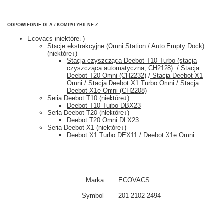
ODPOWIEDNIE DLA / KOMPATYBILNE Z:
Ecovacs (niektóre↓)
Stacje ekstrakcyjne (Omni Station / Auto Empty Dock)
(niektóre↓)
Stacja czyszcząca Deebot T10 Turbo (stacja
czyszcząca automatyczna, CH2128)
/
Stacja
Deebot T20 Omni (CH2232)
/
Stacja Deebot X1
Omni
/
Stacja Deebot X1 Turbo Omni
/
Stacja
Deebot X1e Omni (CH2208)
Seria Deebot T10 (niektóre↓)
Deebot T10 Turbo DBX23
Seria Deebot T20 (niektóre↓)
Deebot T20 Omni DLX23
Seria Deebot X1 (niektóre↓)
Deebot
X1
Turbo DEX11
/
Deebot X1e Omni
Marka
ECOVACS
Symbol
201-2102-2494