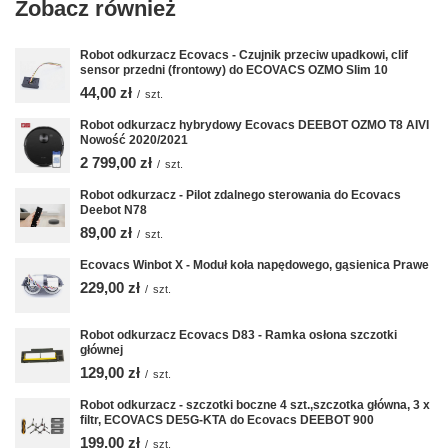
Zobacz również
Robot odkurzacz Ecovacs - Czujnik przeciw upadkowi, clif
sensor przedni (frontowy) do ECOVACS OZMO Slim 10
44,00 zł
/
szt.
Robot odkurzacz hybrydowy Ecovacs DEEBOT OZMO T8 AIVI
Nowość 2020/2021
2 799,00 zł
/
szt.
Robot odkurzacz - Pilot zdalnego sterowania do Ecovacs
Deebot N78
89,00 zł
/
szt.
Ecovacs Winbot X - Moduł koła napędowego, gąsienica Prawe
229,00 zł
/
szt.
Robot odkurzacz Ecovacs D83 - Ramka osłona szczotki
głównej
129,00 zł
/
szt.
Robot odkurzacz - szczotki boczne 4 szt.,szczotka główna, 3 x
filtr, ECOVACS DE5G-KTA do Ecovacs DEEBOT 900
199,00 zł
/
szt.