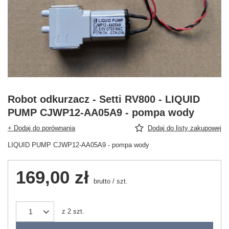
Robot odkurzacz - Setti RV800 - LIQUID
PUMP CJWP12-AA05A9 - pompa wody
+ Dodaj do porównania
Dodaj do listy zakupowej
LIQUID PUMP CJWP12-AA05A9 - pompa wody
169,00 zł
brutto
/
szt.
z
2
szt.