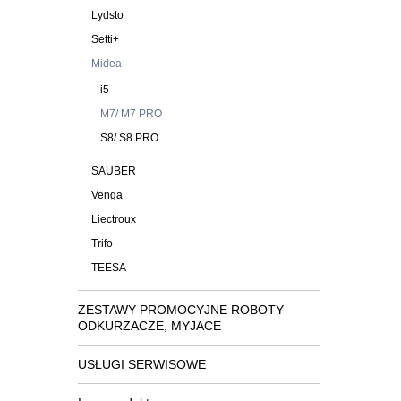
Lydsto
Setti+
Midea
i5
M7/ M7 PRO
S8/ S8 PRO
SAUBER
Venga
Liectroux
Trifo
TEESA
ZESTAWY PROMOCYJNE ROBOTY
ODKURZACZE, MYJACE
USŁUGI SERWISOWE