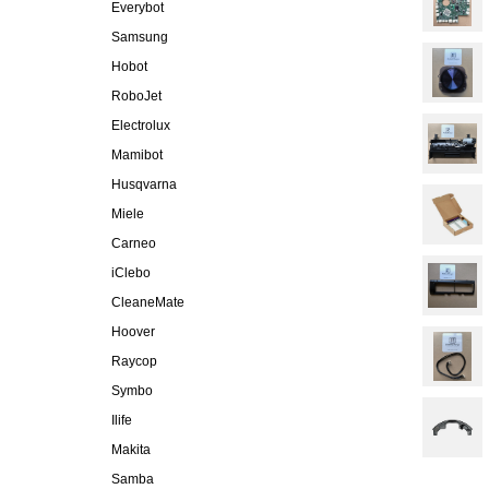
Everybot
Samsung
Hobot
RoboJet
Electrolux
Mamibot
Husqvarna
Miele
Carneo
iClebo
CleaneMate
Hoover
Raycop
Symbo
Ilife
Makita
Samba