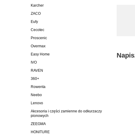
Karcher
ZACO
Eufy
Cecotec
Proscenic
Overmax
Napis
Easy Home
IVO
RAVEN
360+
Rowenta
Neebo
Lenovo
Akcesoria i części zamienne do odkurzaczy
pionowych
ZEEGMA
HONITURE