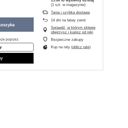
15:00 to wyślemy dzisiaj
(1 szt. w magazynie)
Tania i szybka dostawa
14
dni na łatwy zwrot
koszyka
Sprawdź, w którym sklepie
obejrzysz i kupisz od ręki
kże poprzez:
Bezpieczne zakupy
Kup na raty (
oblicz ratę
)