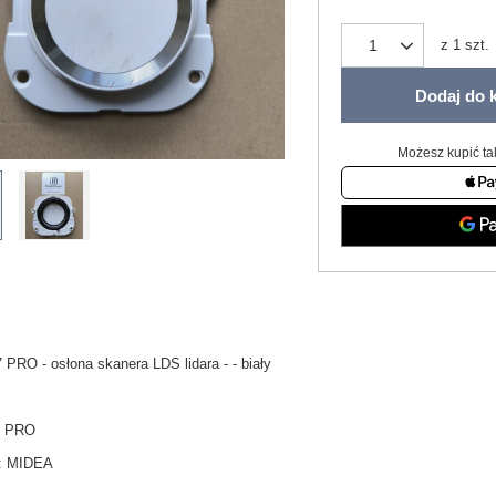
z
1
szt.
Dodaj do 
Możesz kupić ta
PRO - osłona skanera LDS lidara - - biały
 PRO
:
MIDEA