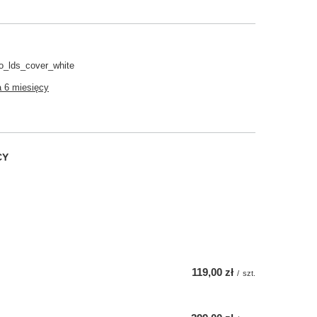
o_lds_cover_white
 6 miesięcy
CY
119,00 zł
/
szt.