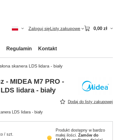
0,00 zł
Zaloguj się
Listy zakupowe
Regulamin
Kontakt
ona skanera LDS lidara - biały
z - MIDEA M7 PRO -
LDS lidara - biały
Dodaj do listy zakupowej
nera LDS lidara - biały
Produkt dostępny w bardzo
to
/
szt.
małej ilości
Zamów do