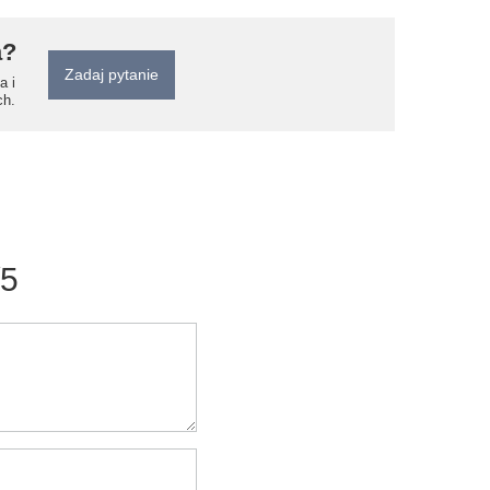
a?
Zadaj pytanie
a i
ch.
/5