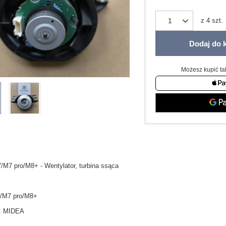
z
4
szt.
Dodaj do 
Możesz kupić ta
M7 pro/M8+ - Wentylator, turbina ssąca
/M7 pro/M8+
:
MIDEA