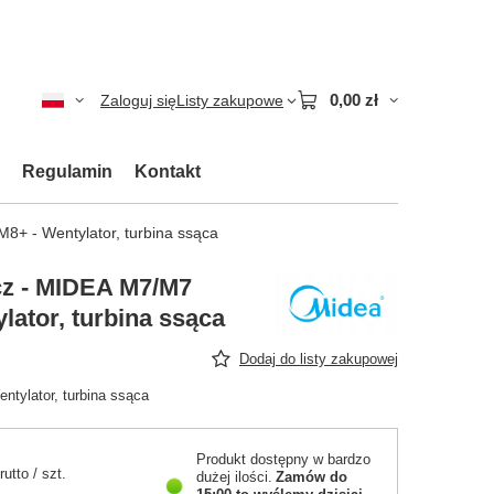
0,00 zł
Zaloguj się
Listy zakupowe
Regulamin
Kontakt
8+ - Wentylator, turbina ssąca
cz - MIDEA M7/M7
lator, turbina ssąca
Dodaj do listy zakupowej
tylator, turbina ssąca
Produkt dostępny w bardzo
rutto
/
szt.
dużej ilości
Zamów do