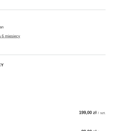
an
 6 miesięcy
CY
199,00 zł
/
szt.