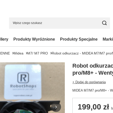
llery
Produkty Wyróżnione
Produkty Specjalne
Marki
IENNE
Midea
M7/ M7 PRO
Robot odkurzacz - MIDEA M7/M7 pro/M
Robot odkurza
pro/M8+ - Wenty
+ Dodaj do porównania
MIDEA M7/M7 pro/M8+ - Wen
199,00 zł
b