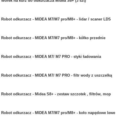
Worek na kurz do odkurzacza Midea S8+ (3 szt)
Robot odkurzacz - MIDEA M7/M7 pro/M8+ - lidar / scaner LDS
Robot odkurzacz - MIDEA M7/M7 pro/M8+ - kółko przednie
Robot odkurzacz - MIDEA M7/ M7 PRO - styki ładowania
Robot odkurzacz - MIDEA M7/ M7 PRO - filtr wody z uszczelką
Robot odkurzacz - Midea S8+ - zestaw szczotek , filtrów, mop
Robot odkurzacz - MIDEA M7/M7 pro/M8+ - koło napędowe lewe