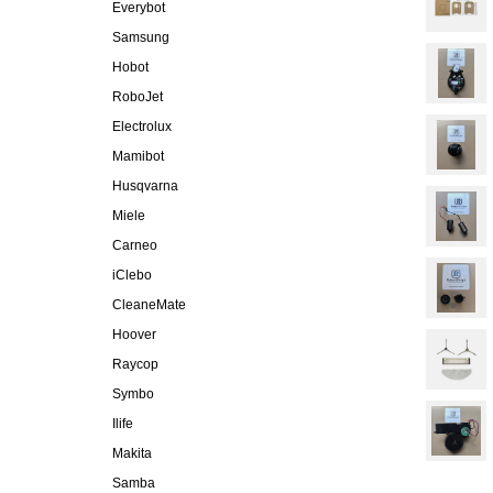
Everybot
Samsung
Hobot
RoboJet
Electrolux
Mamibot
Husqvarna
Miele
Carneo
iClebo
CleaneMate
Hoover
Raycop
Symbo
Ilife
Makita
Samba