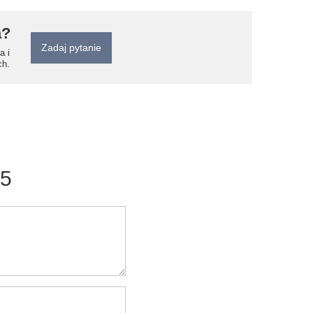
a?
Zadaj pytanie
a i
ch.
/5