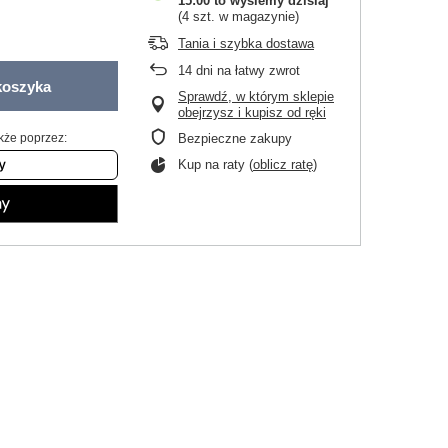
15:00 to wyślemy dzisiaj
(4 szt. w magazynie)
Tania i szybka dostawa
14
dni na łatwy zwrot
koszyka
Sprawdź, w którym sklepie
obejrzysz i kupisz od ręki
kże poprzez:
Bezpieczne zakupy
Kup na raty (
oblicz ratę
)