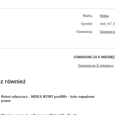
Marka
Midea
Symbol
mid_m7_f
Gwarancja
Gwarancja
GWARANCJA 6 MIESIĘ
Gwarancja 6 miesięcy
z również
Robot odkurzacz - MIDEA M7/M7 pro/M8+ - koło napędowe
prawe