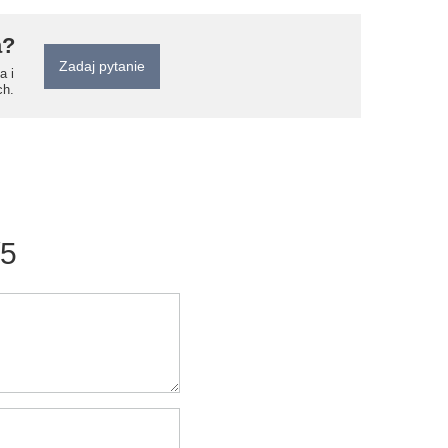
a?
Zadaj pytanie
a i
ch.
/5