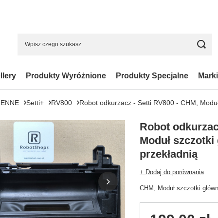
llery
Produkty Wyróżnione
Produkty Specjalne
Marki
IENNE
Setti+
RV800
Robot odkurzacz - Setti RV800 - CHM, Moduł s
Robot odkurzac
Moduł szczotki 
przekładnią
+ Dodaj do porównania
CHM, Moduł szczotki głównej