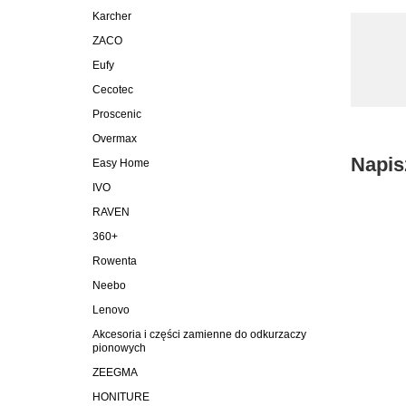
Karcher
ZACO
Eufy
Cecotec
Proscenic
Overmax
Napis
Easy Home
IVO
RAVEN
360+
Rowenta
Neebo
Lenovo
Akcesoria i części zamienne do odkurzaczy
pionowych
ZEEGMA
HONITURE