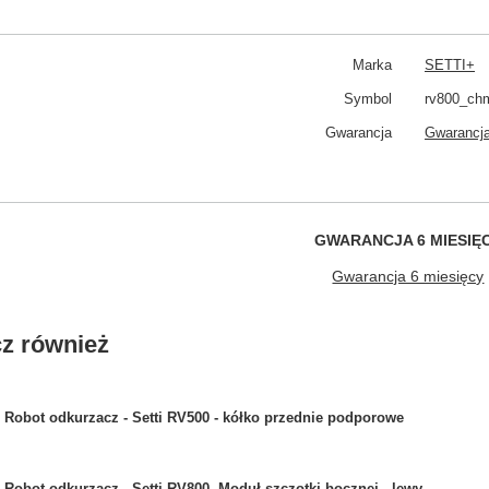
Marka
SETTI+
Symbol
rv800_ch
Gwarancja
Gwarancja
GWARANCJA 6 MIESIĘ
Gwarancja 6 miesięcy
z również
Robot odkurzacz - Setti RV500 - kółko przednie podporowe
Robot odkurzacz - Setti RV800- Moduł szczotki bocznej - lewy