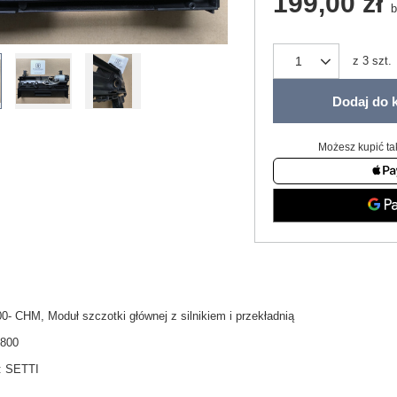
199,00 zł
b
z
3
szt.
Dodaj do 
Możesz kupić ta
0- CHM, Moduł szczotki głównej z silnikiem i przekładnią
V800
:
SETTI