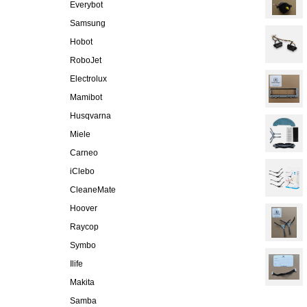
Everybot
Samsung
Hobot
RoboJet
Electrolux
Mamibot
Husqvarna
Miele
Carneo
iClebo
CleaneMate
Hoover
Raycop
Symbo
Ilife
Makita
Samba