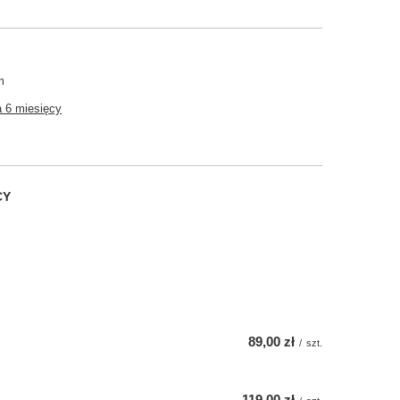
m
 6 miesięcy
CY
89,00 zł
/
szt.
119,00 zł