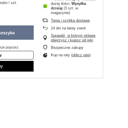
rutto
/
szt.
dużej ilości
Wysyłka
dzisiaj
(3 szt. w
magazynie)
Tania i szybka dostawa
14
dni na łatwy zwrot
koszyka
Sprawdź, w którym sklepie
obejrzysz i kupisz od ręki
kże poprzez:
Bezpieczne zakupy
Kup na raty (
oblicz ratę
)